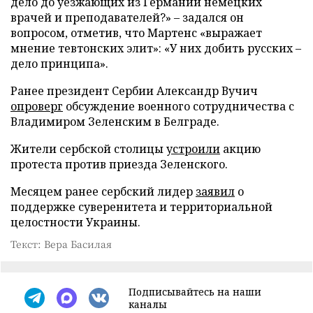
дело до уезжающих из Германии немецких
врачей и преподавателей?» – задался он
вопросом, отметив, что Мартенс «выражает
мнение тевтонских элит»: «У них добить русских –
дело принципа».
Ранее президент Сербии Александр Вучич
опроверг
обсуждение военного сотрудничества с
Владимиром Зеленским в Белграде.
Жители сербской столицы
устроили
акцию
протеста против приезда Зеленского.
Месяцем ранее сербский лидер
заявил
о
поддержке суверенитета и территориальной
целостности Украины.
Текст: Вера Басилая
Подписывайтесь на наши
каналы