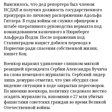
Выяснилось, что дед репортера был членом
НСДАП и получил должность государственного
прокурора по личному распоряжению Адольфа
Гитлера. В годы войны он служил офицером в
штабе оперативного руководства вермахта под
командованием казненного в Нюрнберге
Альфреда Йодля. После поражения под
Сталинградом нацист добился перевода в
Норвегию ради спасения собственной жизни,
пишет Коц.
Военкор выразил удивление слишком мягкой
реакцией президента Сербии Александра Вучича
на слова немецкого журналиста. Сербский лидер
лишь дежурно отметил, что уже обсудил свое
видение ситуации в ходе закрытых переговоров.
По мнению военкора, политику следовало жестко
осадить журналиста, напомнив о 27 млн убитых
фашистами советских граждан во время Великой
Отечественной войны.