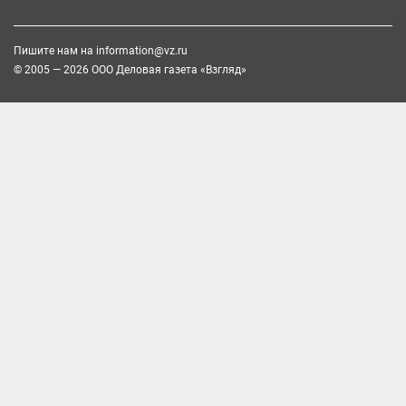
Пишите нам на
information@vz.ru
© 2005 — 2026 ООО Деловая газета «Взгляд»