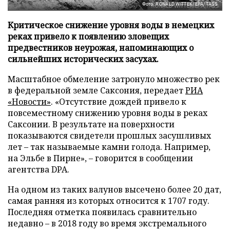
Фото: RONALD WITTEK/EPA/TASS
Критическое снижение уровня воды в немецких
реках привело к появлению зловещих
предвестников неурожая, напоминающих о
сильнейших исторических засухах.
Масштабное обмеление затронуло множество рек
в федеральной земле Саксония, передает
РИА
«Новости»
. «Отсутствие дождей привело к
повсеместному снижению уровня воды в реках
Саксонии. В результате на поверхности
показываются свидетели прошлых засушливых
лет – так называемые камни голода. Например,
на Эльбе в Пирне», – говорится в сообщении
агентства DPA.
На одном из таких валунов высечено более 20 дат,
самая ранняя из которых относится к 1707 году.
Последняя отметка появилась сравнительно
недавно – в 2018 году во время экстремального