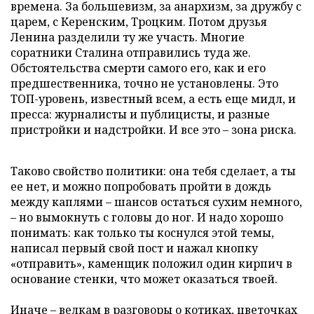
времена. За большевизм, за анархизм, за дружбу с
царем, с Керенским, Троцким. Потом друзья
Ленина разделили ту же участь. Многие
соратники Сталина отправились туда же.
Обстоятельства смерти самого его, как и его
предшественника, точно не установлены. Это
ТОП-уровень, известный всем, а есть еще мидл, и
пресса: журналисты и публицисты, и разные
пристройки и надстройки. И все это – зона риска.
Таково свойство политики: она тебя сделает, а ты
ее нет, и можно попробовать пройти в дождь
между каплями – шансов остаться сухим немного,
– но вымокнуть с головы до ног. И надо хорошо
понимать: как только ты коснулся этой темы,
написал первый свой пост и нажал кнопку
«отправить», каменщик положил один кирпич в
основание стенки, что может оказаться твоей.
Иначе – велкам в разговоры о котиках, цветочках