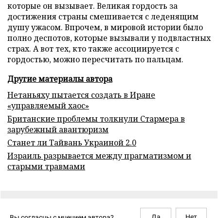
которые он вызывает. Великая гордость за
достижения страны смешивается с леденящим
душу ужасом. Впрочем, в мировой истории было
полно деспотов, которые вызывали у подвластных
страх. А вот тех, кто также ассоциируется с
гордостью, можно пересчитать по пальцам.
Другие материалы автора
Нетаньяху пытается создать в Иране
«управляемый хаос»
Британские проблемы толкнули Стармера в
зарубежный авантюризм
Станет ли Тайвань Украиной 2.0
Израиль разрывается между прагматизмом и
старыми травмами
Да
Нет
Вы согласны с мнением автора?