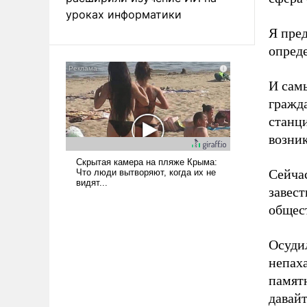
уроках информатики
Я пре
опреде
И сам
гражда
станци
возник
Сейча
завес
общес
Осудил
непаха
памятн
давай