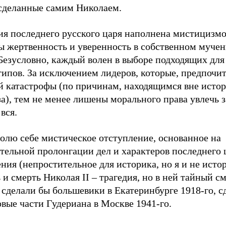
 сделанные самим Николаем.
ия последнего русского царя наполнена мистицизмо
бы жертвенность и уверенность в собственном муче
Безусловно, каждый волен в выборе подходящих для
ипов. За исключением лидеров, которые, предпочит
й катастрофы (по причинам, находящимся вне истор
а), тем не менее лишены морального права увлечь з
 вся.
олю себе мистическое отступление, основанное на
тельной пролонгации дел и характеров последнего 
ния (непростительное для историка, но я и не истор
и смерть Николая II – трагедия, но в ней тайный см
 сделали бы большевики в Екатеринбурге 1918-го, с
вые части Гудериана в Москве 1941-го.