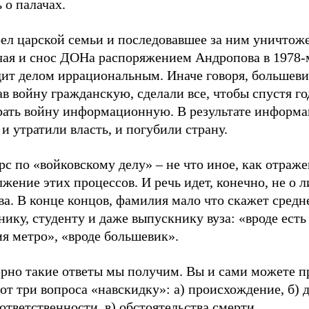
 о палачах.
рел царской семьи и последовавшее за ним уничтож
чая и снос ДОНа распоряжением Андропова в 1978-
дит делом иррациональным. Иначе говоря, большеви
в войну гражданскую, сделали все, чтобы спустя г
рать войну информационную. В результате информ
и утратили власть, и погубили страну.
с по «войковскому делу» – не что иное, как отраж
жение этих процессов. И речь идет, конечно, не о 
а. В конце концов, фамилия мало что скажет средн
ику, студенту и даже выпускнику вуза: «вроде есть
я метро», «вроде большевик».
рно такие ответы мы получим. Вы и сами можете п
вот три вопроса «навскидку»: а) происхождение, б) 
ответственности, в) обстоятельства смерти.