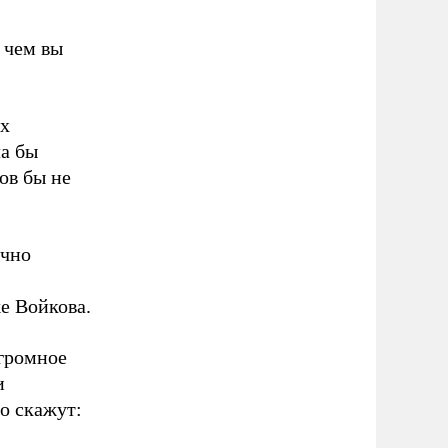
 чем вы
ах
ла бы
ов бы не
ично
е Войкова.
огромное
и
о скажут: