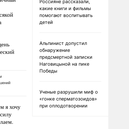
Россияне рассказали,
какие книги и фильмы
сякой
помогают воспитывать
а
детей
Альпинист допустил
день
обнаружение
ческий
предсмертной записки
Наговицыной на пике
Победы
Ученые разрушили миф о
«гонке сперматозоидов»
при оплодотворении
м я хочу
 силу
лаем.