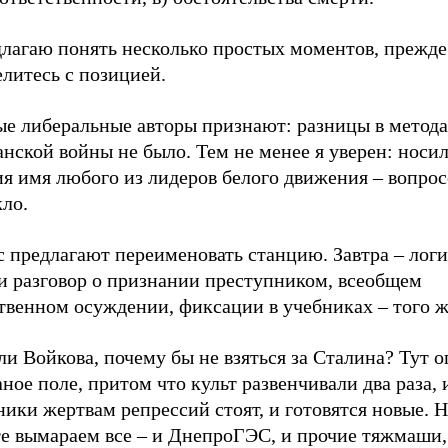
длагаю понять несколько простых моментов, прежде
литесь с позицией.
ые либеральные авторы признают: разницы в метод
нской войны не было. Тем не менее я уверен: носи
я имя любого из лидеров белого движения – вопрос
ло.
с предлагают переименовать станцию. Завтра – лог
ти разговор о признании преступником, всеобщем
твенном осуждении, фиксации в учебниках – того ж
и Войкова, почему бы не взяться за Сталина? Тут 
ное поле, притом что культ развенчивали два раза, 
ики жертвам репрессий стоят, и готовятся новые. Н
те вымараем все – и ДнепроГЭС, и прочие тяжмаши,