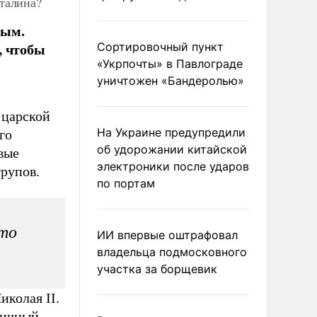
Сталина?
ным.
, чтобы
Сортировочный пункт
«Укрпочты» в Павлограде
уничтожен «Бандеролью»
 царской
На Украине предупредили
го
об удорожании китайской
вые
электроники после ударов
рупов.
по портам
это
ИИ впервые оштрафовал
владельца подмосковного
участка за борщевик
колая II.
личный