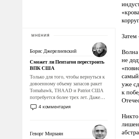
индус
«кров
корруп
Затем 
МНЕНИЯ
Борис Джерелиевский
Волна
не дод
Сможет ли Пентагон перестроить
ВПК США
«повис
самый 
Только для того, чтобы вернуться к
уже с
довоенному объему запасов ракет
Tomahawk, THAAD и Patriot США
к побе
потребуется более трех лет. Даже
Отече
небольшая война с Ираном
4 комментария
опустошила американские
Никто 
арсеналы. Сложившаяся ситуация
лишенн
означает многолетний период
уязвимости США, например, перед
абстра
Геворг Мирзаян
Китаем.