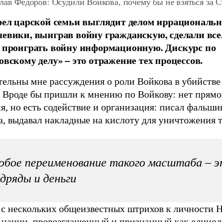
лав Федоров: Осудили Войкова, почему бы не взяться за 
рел царской семьи выглядит делом иррациональ
евики, выиграв войну гражданскую, сделали все
 проиграть войну информационную. Дискурс по
овскому делу» – это отражение тех процессов.
тельны мне рассуждения о роли Войкова в убийстве
. Вроде бы пришли к мнению по Войкову: нет прямо
я, но есть содействие и организация: писал фальши
, выдавал накладные на кислоту для уничтожения т
бое переименование такого масштаба – 
дряды и деньги
с нескольких общеизвестных штрихов к личности Ни
 нации, провозглашенный и признанный как едино