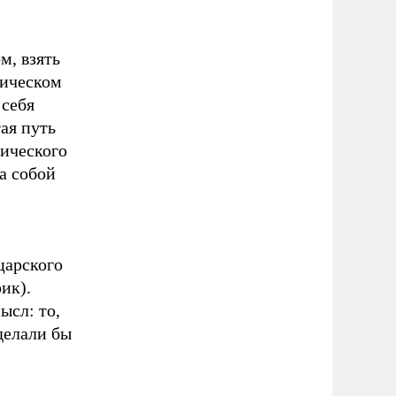
м, взять
ническом
 себя
ая путь
ического
а собой
царского
ик).
ысл: то,
делали бы