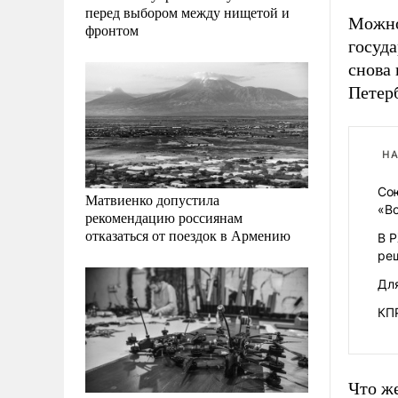
перед выбором между нищетой и
Можно
фронтом
госуда
снова
Петерб
НА
Со
Матвиенко допустила
«В
рекомендацию россиянам
отказаться от поездок в Армению
В Р
ре
Дл
КП
Что же