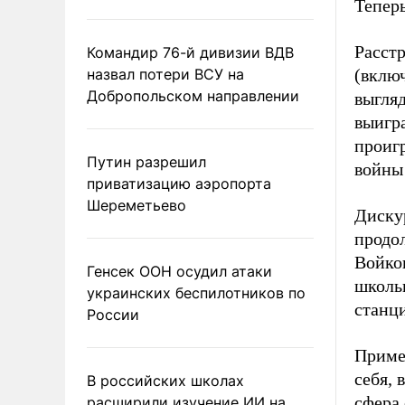
Теперь
Расст
Командир 76-й дивизии ВДВ
назвал потери ВСУ на
(вклю
Добропольском направлении
выгля
выигра
проиг
Путин разрешил
войны 
приватизацию аэропорта
Шереметьево
Дискур
продол
Войков
Генсек ООН осудил атаки
школьн
украинских беспилотников по
станци
России
Приме
себя, 
В российских школах
сфера 
расширили изучение ИИ на