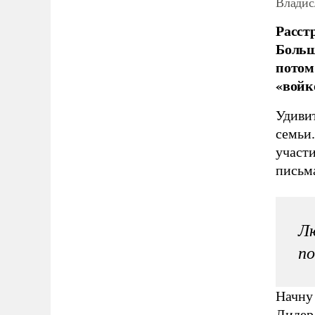
Владис
Расст
Больш
потом
«войк
Удиви
семьи
участи
письма
Лю
по
Начну 
Лидер