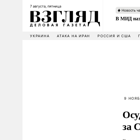
7 августа, пятница
Новость ч
В МИД наз
УКРАИНА
АТАКА НА ИРАН
РОССИЯ И США
9 НОЯБ
Осу
за 