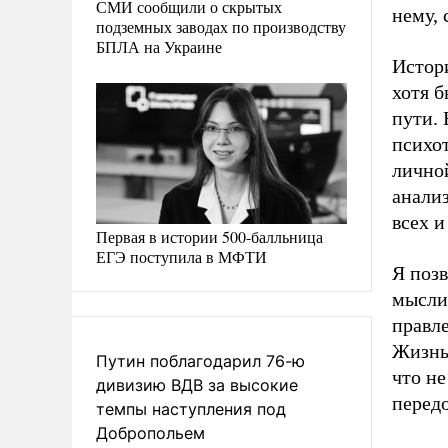
СМИ сообщили о скрытых
нему,
подземных заводах по производству
БПЛА на Украине
Истор
хотя 
пути. 
психот
лично
анализ
всех и
Первая в истории 500-балльница
ЕГЭ поступила в МФТИ
Я позв
мысли
правле
Жизнь 
Путин поблагодарил 76-ю
что не
дивизию ВДВ за высокие
передо
темпы наступления под
Добропольем