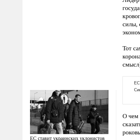
госуда
кровоп
силы, 
эконом
Тот са
корон
смысл
О чем 
сказат
роковы
ЕС ставит украинских уклонистов