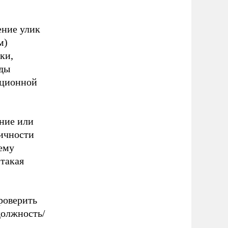
ение улик
м)
ки,
оды
ационной
ение или
личности
ему
 такая
роверить
должность/