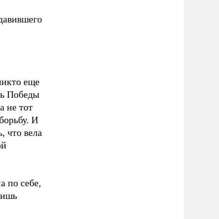
адавившего
никто еще
нь Победы
а не тот
борьбу. И
, что вела
ой
а по себе,
лишь