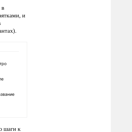
 в
зятками, и
в
антах).
тро
ле
азвание
о шаги к