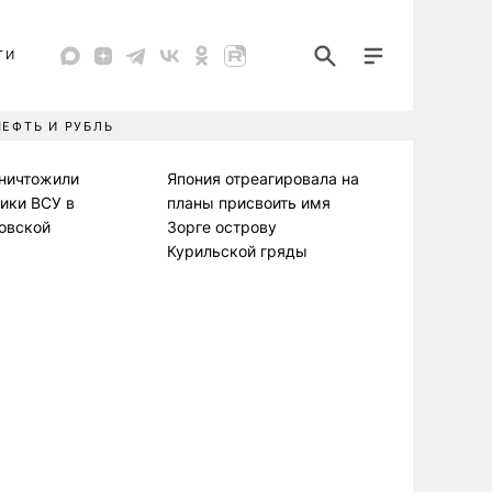
ТИ
НЕФТЬ И РУБЛЬ
уничтожили
Япония отреагировала на
ики ВСУ в
планы присвоить имя
овской
Зорге острову
Курильской гряды