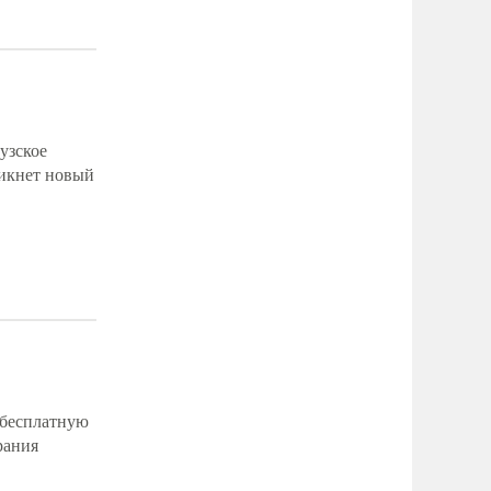
узское
никнет новый
 бесплатную
рания