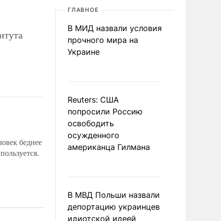
ГЛАВНОЕ
В МИД назвали условия
итута
прочного мира на
Украине
Reuters: США
попросили Россию
освободить
осужденного
ловек беднее
американца Гилмана
пользуется.
В МВД Польши назвали
депортацию украинцев
идиотской идеей