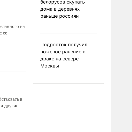
белорусов скупать
дома в деревнях
раньше россиян
деланного на
с ее
Подросток получил
ножевое ранение в
драке на севере
Москвы
йствовать в
 и другие.