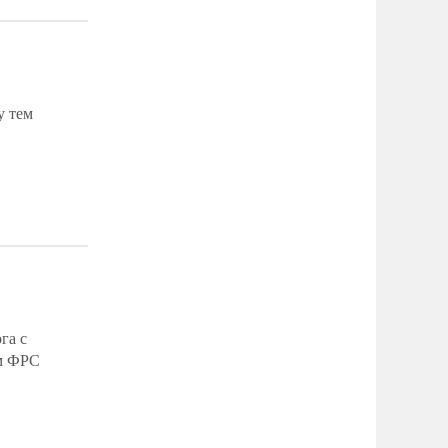
у тем
га с
ем ФРС