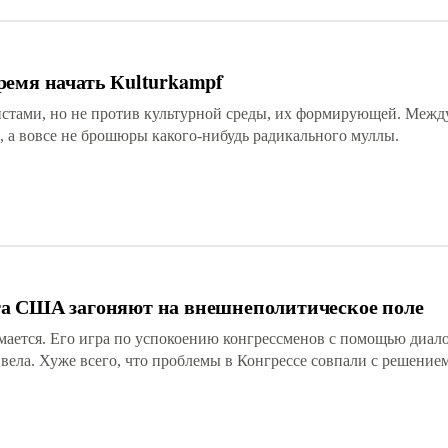
ремя начать Кulturkampf
истами, но не против культурной среды, их формирующей. Межд
, а вовсе не брошюры какого-нибудь радикального муллы.
а США загоняют на внешнеполитическое поле
мается. Его игра по успокоению конгрессменов с помощью диало
вела. Хуже всего, что проблемы в Конгрессе совпали с решени