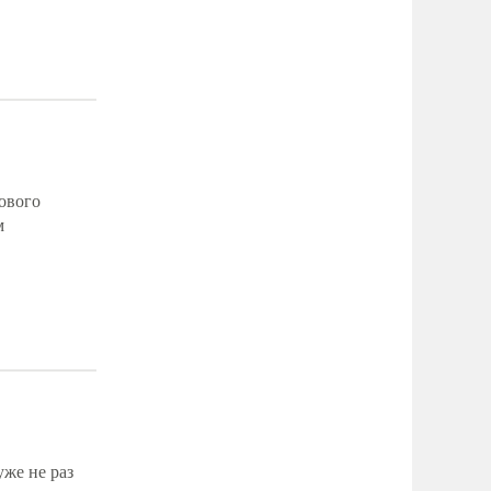
ового
м
уже не раз