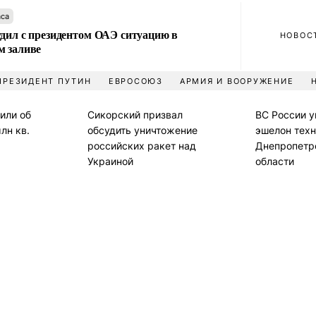
аса
удил с президентом ОАЭ ситуацию в
НОВОС
м заливе
ПРЕЗИДЕНТ ПУТИН
ЕВРОСОЮЗ
АРМИЯ И ВООРУЖЕНИЕ
или об
Сикорский призвал
ВС России 
лн кв.
обсудить уничтожение
эшелон техн
российских ракет над
Днепропетр
Украиной
области