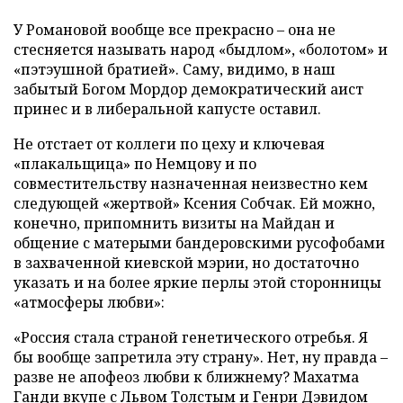
У Романовой вообще все прекрасно – она не
стесняется называть народ «быдлом», «болотом» и
«пэтэушной братией». Саму, видимо, в наш
забытый Богом Мордор демократический аист
принес и в либеральной капусте оставил.
Не отстает от коллеги по цеху и ключевая
«плакальщица» по Немцову и по
совместительству назначенная неизвестно кем
следующей «жертвой» Ксения Собчак. Ей можно,
конечно, припомнить визиты на Майдан и
общение с матерыми бандеровскими русофобами
в захваченной киевской мэрии, но достаточно
указать и на более яркие перлы этой сторонницы
«атмосферы любви»:
«Россия стала страной генетического отребья. Я
бы вообще запретила эту страну». Нет, ну правда –
разве не апофеоз любви к ближнему? Махатма
Ганди вкупе с Львом Толстым и Генри Дэвидом