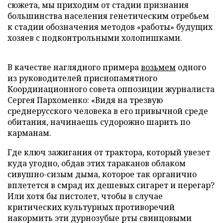
сюжета, мы приходим от стадии признания
большинства населения генетическим отребьем
к стадии обозначения методов «работы» будущих
хозяев с подконтрольными холопишками.
В качестве наглядного примера
возьмем
одного
из руководителей приснопамятного
Координационного совета оппозиции журналиста
Сергея Пархоменко: «Видя на трезвую
среднерусского человека в его привычной среде
обитания, начинаешь судорожно шарить по
карманам.
Где ключ зажигания от трактора, который увезет
куда угодно, обдав этих тараканов облаком
сивушно-сизым дыма, которое так органично
вплетется в смрад их дешевых сигарет и перегар?
Или хотя бы пистолет, чтобы в случае
критических культурных противоречий
накормить эти дурнозубые рты свинцовыми