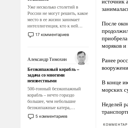
источник 
Уже несколько столетий в
занималас
России не могут решить, какое
место в ее жизни занимает
После око
интеллигенция, кто к ней
продолжил
принадлежит, а кого из нее
17 комментариев
приобрела
исключили с правом
восстановления и без оного. И
моряков и
чем она отличается от просто
образованных людей. Иногда
Александр Тимохин
Ранее рос
казалось, что эти вопросы
вооружени
Безэкипажный корабль –
решены раз и навсегда, но –
задача со многими
нет, не решены.
неизвестными
В конце и
500-тонный безэкипажный
морских су
корабль – нечто гораздо
большее, чем небольшие
Неделей р
безэкипажные катера,
транспорт
применение которых уже
5 комментариев
стало обыденностью. Задача по
КОММЕНТАРИ
созданию такого корабля очень