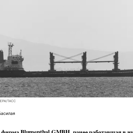
/EPA/ТАСС
Басилая
фирма Blumenthal GMBH, ранее работавшая в ин