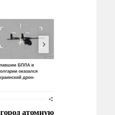
павшим БПЛА в
Фон дер Ляйен призвал
олгарии оказался
пресечь доходы России
краинский дрон-
риманка «Майя»
 город атомную