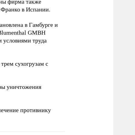
йны фирма также
 Франко в Испании.
ановлена в Гамбурге и
 Blumenthal GMBH
и условиями труда
 трем сухогрузам с
ры уничтожения
печение противнику