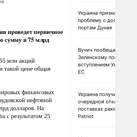
ов
Украина признала
проблему с доступом к
портам Дуная
ия проведет первичное
ю сумму в 75 млрд
Вучич пообещал
Зеленскому помочь со
55 млн акций
вступлением Украины в
ри такой цене общая
ЕС
мировых финансовых
Украина получила
аудовской нефтяной
очередной отказ в
лрд долларов. На
поставках ракет для
a с результатом 25
Patriot