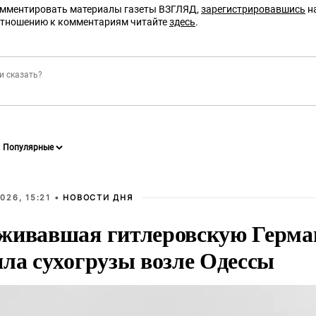
омментировать материалы газеты ВЗГЛЯД,
зарегистрировавшись
на
отношению к комментариям читайте
здесь
.
026, 15:21 •
НОВОСТИ ДНЯ
живавшая гитлеровскую Герма
яла сухогрузы возле Одессы