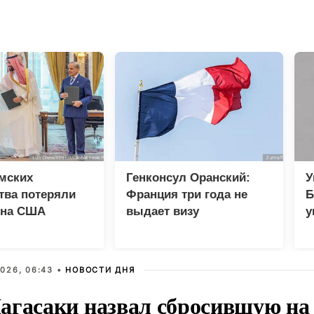
мских
Генконсул Оранский:
У
тва потеряли
Франция три года не
Б
 на США
выдает визу
у
российскому дипломату
п
026, 06:43 •
НОВОСТИ ДНЯ
агасаки назвал сбросившую на