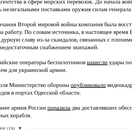
агентства в сфере морских перевозок. До начала во
ь нелегальными поставками оружия силам генерала
нчания Второй мировой войны компания была восст
а работу. По словам источника, в настоящее время
 дурную славу из-за скандалов, связанных с плохим
 недостаточным снабжением экипажей.
сийские операторы беспилотников
нанесли
удары по
ем для украинской армии.
юля Министерство обороны
опубликовало
видеокад
дов в портах Одесской области.
анее армия России
поразила
два доставлявших обес
ных корабля.
И (29)
▼