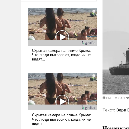
@ ERDEM SAHIN
Tекст:
Вера 
Немецкая 