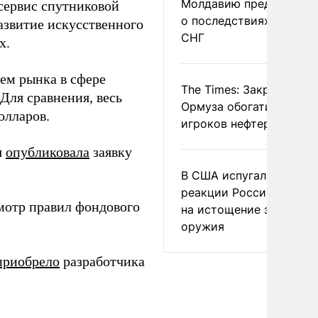
Молдавию предупреди
сервис спутниковой
о последствиях выхода
развитие искусственного
СНГ
х.
ем рынка в сфере
The Times: Закрытие
 Для сравнения, весь
Ормуза обогатило новы
олларов.
игроков нефтерынка
я
опубликовала
заявку
В США испугались
реакции России и Кита
мотр правил фондового
на истощение запасов
оружия
приобрело
разработчика