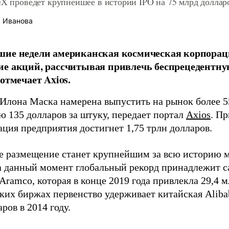
eX проведет крупнейшее в истории IPO на 75 млрд доллар
 Иванова
ие недели американская космическая корпорац
е акций, рассчитывая привлечь беспрецедентну
отмечает Axios.
Илона Маска намерена выпустить на рынок более 5
ю 135 долларов за штуку, передает портал
Axios
. П
ация предприятия достигнет 1,75 трлн долларов.
 размещение станет крупнейшим за всю историю 
а данный момент глобальный рекорд принадлежит с
ramco, которая в конце 2019 года привлекла 29,4 м
ких биржах первенство удерживает китайская Alibab
ров в 2014 году.