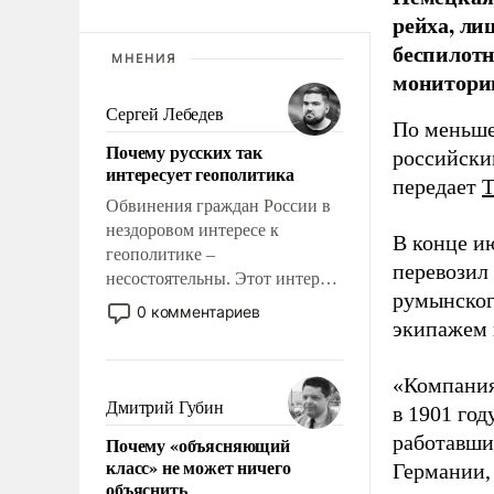
рейха, ли
беспилотн
МНЕНИЯ
мониторин
Сергей Лебедев
По меньше
Почему русских так
российски
интересует геополитика
передает
Обвинения граждан России в
нездоровом интересе к
В конце и
геополитике –
перевозил
несостоятельны. Этот интерес
румынског
рационален и прагматичен. Он
0 комментариев
экипажем 
обусловлен тысячелетним
опытом выживания в крайне
непростых условиях и
«Компания
фундаментальным знанием,
Дмитрий Губин
в 1901 год
что мировая политика имеет
работавши
Почему «объясняющий
свойство заявляться на порог
класс» не может ничего
Германии, 
нашего дома.
объяснить