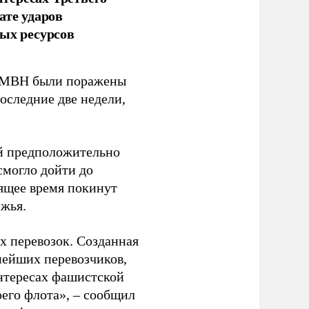
ате ударов
ых ресурсов
 GMBH были поражены
оследние две недели,
ый предположительно
смогло дойти до
оящее время покинут
ежья.
 перевозок. Созданная
пнейших перевозчиков,
нтересах фашистской
оего флота», – сообщил