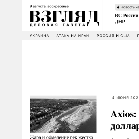
9 августа, воскресенье
Новость ч
ВС России
ДНР
УКРАИНА
АТАКА НА ИРАН
РОССИЯ И США
4 ИЮНЯ 202
Axios
долла
Жара и обмеление рек жестко