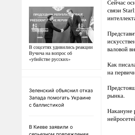
Сейчас ос
связи Star
интеллект
Представи
искусствен
В соцсетях удивились реакции
валовой в
Вучича на вопрос об
«убийстве русских»
Как писал
на первич
Предстоящ
Зеленский объяснил отказ
рынка.
Запада помогать Украине
с баллистикой
Накануне 
нейросетей
В Киеве заявили о
серьезном повреждении