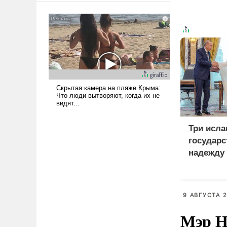
сложна и амбициозна. Однако
и ее реализация радикально
поднимет наши боевые
возможности.
Три исла
государс
надежду
9 АВГУСТА 2
Мэр Н