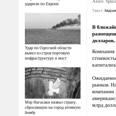
Axios: Spac
ударили по Европе
Tекст:
Мария
В ближайш
размещени
долларов, 
Удар по Одесской области
Компания 
вывел из строя портовую
инфраструктуру и мост
стоимость
капитализ
Ожидаемое
рынков. Н
компании A
американс
Мэр Нагасаки назвал страну,
млрд долла
сбросившую на город атомную
бомбу