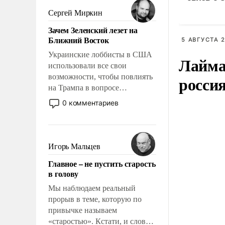
псевдонаучной фантастики,
Сергей Миркин
стало всерьез обсуждаемой
Зачем Зеленский лезет на
идеей.
Ближний Восток
5 АВГУСТА 2
Украинские лоббисты в США
Лайма 
использовали все свои
возможности, чтобы повлиять
росси
на Трампа в вопросе
предоставления вооружений
0 комментариев
своим нанимателям. Вероятно,
кому-то из тех, кто
консультирует Киев, пришла в
голову мысль: хорошо бы
Игорь Мальцев
продемонстрировать, что
Главное – не пустить старость
Украина вступила в
в голову
вооруженное противостояние
с Ираном.
Мы наблюдаем реальный
прорыв в теме, которую по
привычке называем
«старостью». Кстати, и слово-