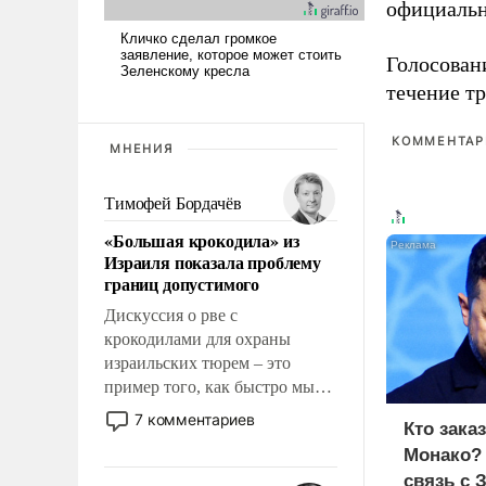
официальн
Голосовани
течение тр
КОММЕНТАРИ
МНЕНИЯ
Тимофей Бордачёв
«Большая крокодила» из
Израиля показала проблему
границ допустимого
Дискуссия о рве с
крокодилами для охраны
израильских тюрем – это
пример того, как быстро мы
двигаемся по пути
7 комментариев
Кто зака
революционных изменений.
Монако?
То, что несколько лет назад
связь с 
было образом для