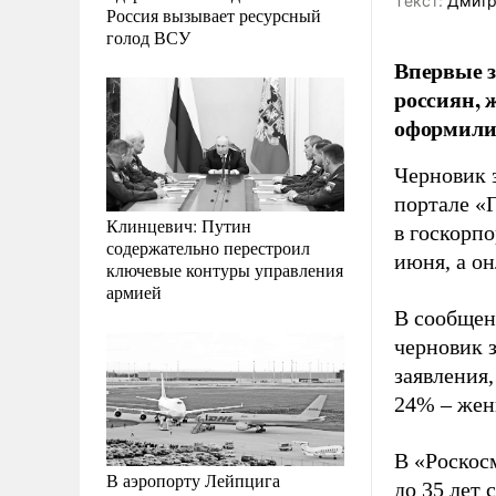
Tекст:
Дмитр
Россия вызывает ресурсный
голод ВСУ
Впервые з
россиян, 
оформили 
Черновик з
портале «Г
Клинцевич: Путин
в госкорпо
содержательно перестроил
июня, а о
ключевые контуры управления
армией
В сообщени
черновик з
заявления,
24% – же
В «Роскос
В аэропорту Лейпцига
до 35 лет