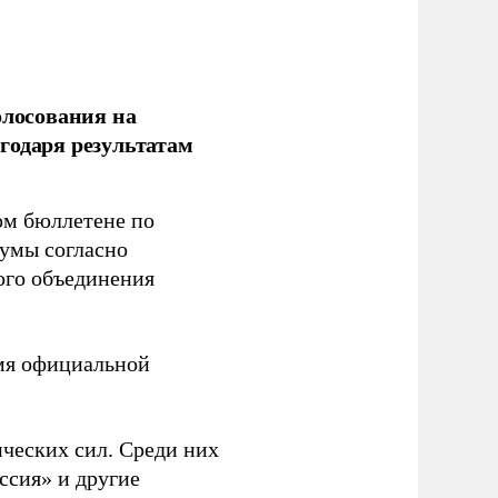
олосования на
годаря результатам
ом бюллетене по
думы согласно
ого объединения
емя официальной
ческих сил. Среди них
ссия» и другие