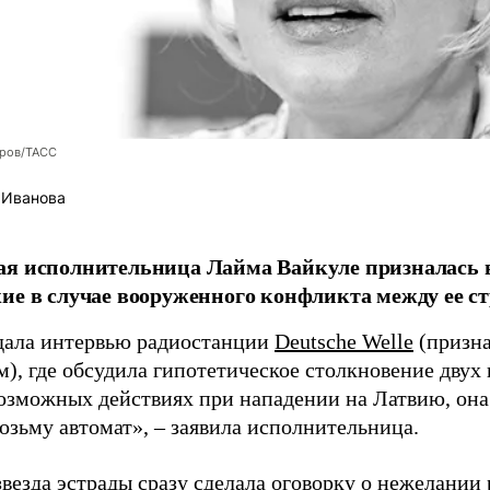
оров/ТАСС
 Иванова
я исполнительница Лайма Вайкуле призналась в
ие в случае вооруженного конфликта между ее ст
дала интервью радиостанции
Deutsche Welle
(призна
), где обсудила гипотетическое столкновение двух 
возможных действиях при нападении на Латвию, она
возьму автомат», – заявила исполнительница.
везда эстрады сразу сделала оговорку о нежелании