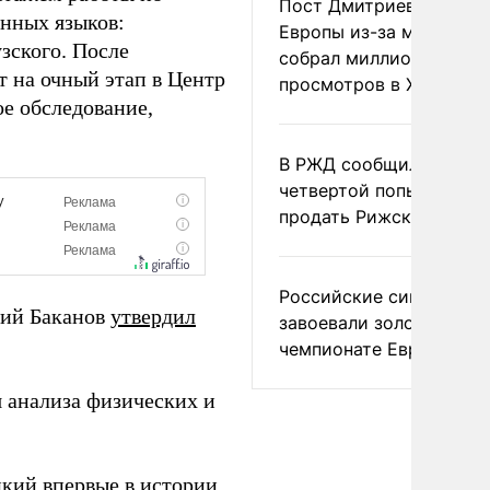
Пост Дмитриева о гибе
анных языков:
Европы из-за мигранто
зского. После
собрал миллион
т на очный этап в Центр
просмотров в X
ое обследование,
В РЖД сообщили о
четвертой попытке
продать Рижский вокза
Российские синхронис
рий Баканов
утвердил
завоевали золото на
чемпионате Европы
 анализа физических и
цкий впервые в истории