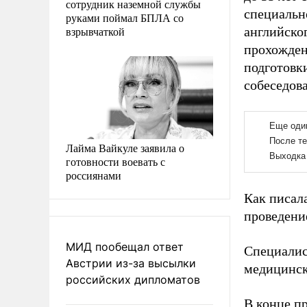
сотрудник наземной службы
специальн
руками поймал БПЛА со
взрывчаткой
английског
прохожден
подготовк
собеседов
Лайма Вайкуле заявила о
готовности воевать с
россиянами
Как писал
проведение
МИД пообещал ответ
Специали
Австрии из-за высылки
медицинск
российских дипломатов
В конце п