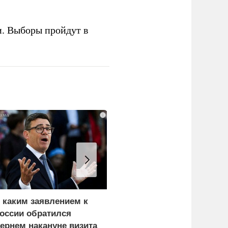
и. Выборы пройдут в
i
 каким заявлением к
В окружении Зеленског
оссии обратился
начали готовиться к
ернем накануне визита
неожиданному