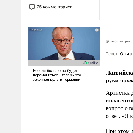
то это уже стараются не
25 комментариев
использовать – так же, как
«бабка», «дед», – хотя бы в
образованной среде, потому
что оно уже несет негативные
коннотации.
@ Гавриил Григ
Tекст:
Ольга
Латвийска
руки оруж
Артистка 
иноагентом
вопрос о 
ответ. «Я 
При этом з