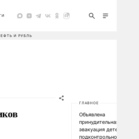
ТИ
НЕФТЬ И РУБЛЬ
ГЛАВНОЕ
иков
Объявлена
принудительная
эвакуация детей в
подконтрольном Киеву