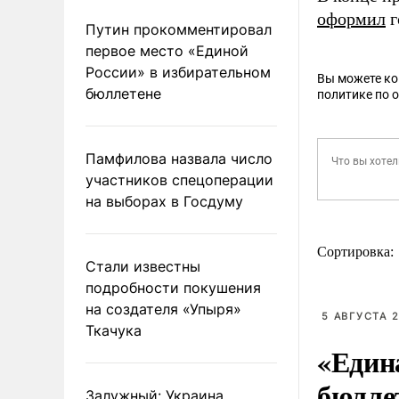
оформил
г
Путин прокомментировал
первое место «Единой
России» в избирательном
Вы можете к
бюллетене
политике по 
Памфилова назвала число
участников спецоперации
на выборах в Госдуму
Сортировка:
Стали известны
подробности покушения
на создателя «Упыря»
5 АВГУСТА 2
Ткачука
«Един
бюлле
Залужный: Украина