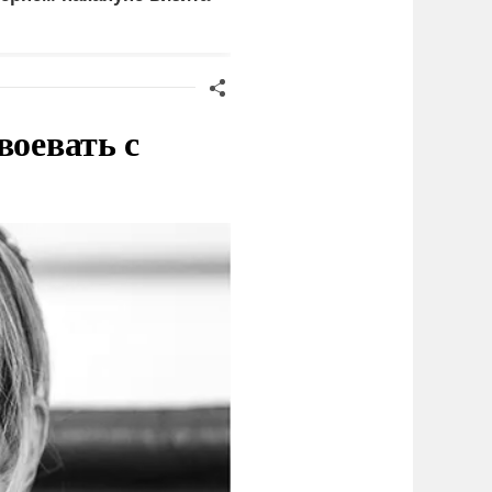
еленского
сценарию
воевать с