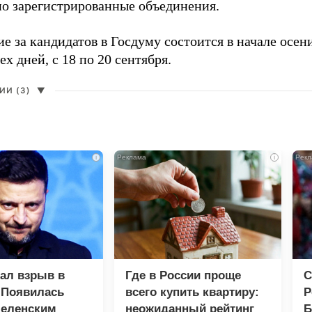
о зарегистрированные объединения.
е за кандидатов в Госдуму состоится в начале осен
ех дней, с 18 по 20 сентября.
И (3)
▼
i
i
зал взрыв в
Где в России проще
С
 Появилась
всего купить квартиру:
Р
Зеленским
неожиданный рейтинг
Б