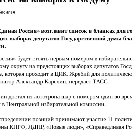
Басилая
диная Россия» возглавит список в бланках для г
их выборах депутатов Государственной думы бла
и.
оссия» будет стоять первым номером в избирательн
ому округу на предстоящих выборах депутатов Гос
е, которая проходит в ЦИК. Жребий для политическ
енатор Александр Карелин, передает
ТАСС
.
сии достал из лототрона шар с номером один во вр
 в Центральной избирательной комиссии.
аспределении позиций принимают участие 11 полити
ены КПРФ, ЛДПР, «Новые люди», «Справедливая Ро