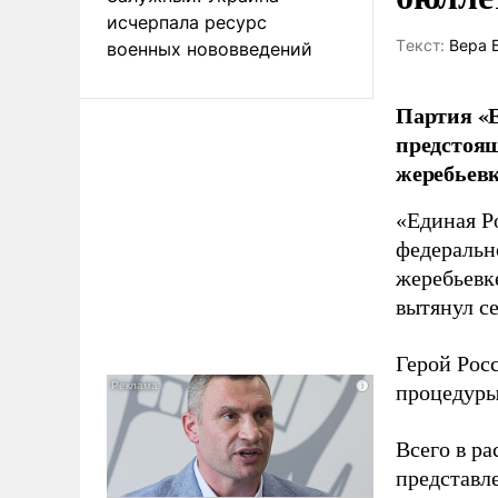
исчерпала ресурс
Tекст:
Вера 
военных нововведений
Партия «Е
предстоящ
жеребьевк
«Единая Р
федеральн
жеребьевк
вытянул с
Герой Рос
процедуры
Всего в р
представл