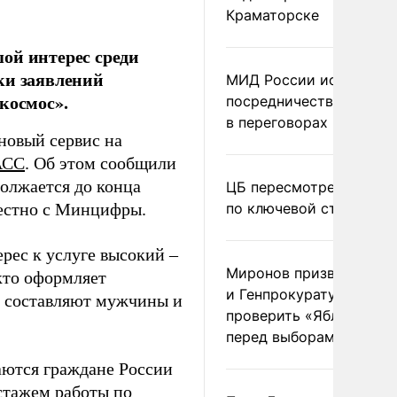
Краматорске
ой интерес среди
ки заявлений
МИД России исключил
космос».
посредничество Герма
в переговорах по Украи
 новый сервис на
АСС
. Об этом сообщили
должается до конца
ЦБ пересмотрел прогно
местно с Минцифры.
по ключевой ставке
рес к услуге высокий –
Миронов призвал Миню
 кто оформляет
и Генпрокуратуру
6% составляют мужчины и
проверить «Яблоко»
перед выборами
аются граждане России
 стажем работы по