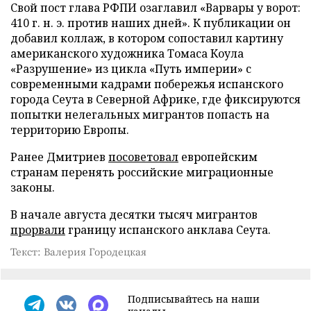
Свой пост глава РФПИ озаглавил «Варвары у ворот:
410 г. н. э. против наших дней». К публикации он
добавил коллаж, в котором сопоставил картину
американского художника Томаса Коула
«Разрушение» из цикла «Путь империи» с
современными кадрами побережья испанского
города Сеута в Северной Африке, где фиксируются
попытки нелегальных мигрантов попасть на
территорию Европы.
Ранее Дмитриев
посоветовал
европейским
странам перенять российские миграционные
законы.
В начале августа десятки тысяч мигрантов
прорвали
границу испанского анклава Сеута.
Текст: Валерия Городецкая
Подписывайтесь на наши