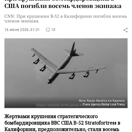
США погибли восемь членов экипажа
CNN: При крушении B-52 в Калифорнии погибли восемь
членов экипажа
16 июня 2026, 01:31
10
Фото: Roslyn Ward/Us Air/Keystone
Press Agency/Global Look Press
Жертвами крушения стратегического
бомбардировщика ВВС США B-52 Stratofortress в
Калифорнии, предположительно, стали восемь