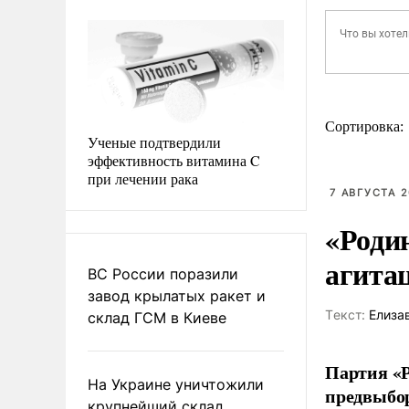
Сортировка:
Ученые подтвердили
эффективность витамина C
при лечении рака
7 АВГУСТА 2
«Роди
агита
ВС России поразили
завод крылатых ракет и
Tекст:
Елиза
склад ГСМ в Киеве
Партия «Р
На Украине уничтожили
предвыбор
крупнейший склад