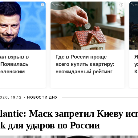
i
i
зал взрыв в
Где в России проще
Я
 Появилась
всего купить квартиру:
у
Зеленским
неожиданный рейтинг
К
в
026, 19:12 •
НОВОСТИ ДНЯ
lantic: Маск запретил Киеву ис
nk для ударов по России