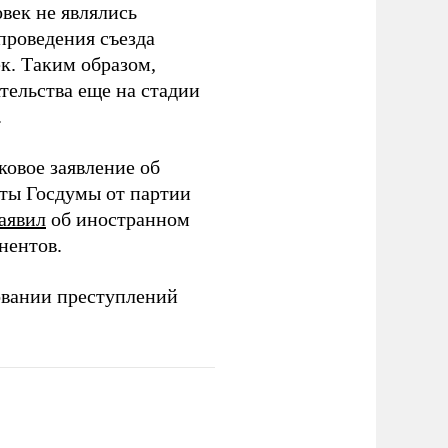
век не являлись
проведения съезда
ек. Таким образом,
тельства еще на стадии
.
ковое заявление об
аты Госдумы от партии
аявил
об иностранном
нентов.
овании преступлений