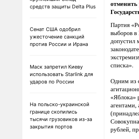
отменить 
средств защиты Delta Plus
Государст
Партия «Р
Сенат США одобрил
выборов в
ужесточение санкций
допустил 
против России и Ирана
законодат
экстремиз
списка».
Маск запретил Киеву
использовать Starlink для
Одним из 
ударов по России
агитацион
«Яблока» 
На польско-украинской
агентами,
границе скопились
(принадле
тысячи грузовиков из-за
Совокупная
закрытия портов
рублей, пр