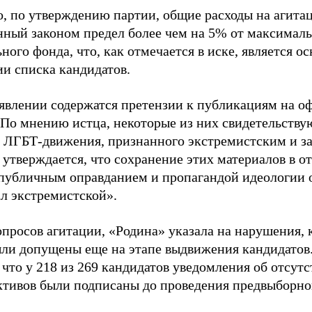
о, по утверждению партии, общие расходы на агит
нный законом предел более чем на 5% от максималь
ного фонда, что, как отмечается в иске, является 
ии списка кандидатов.
аявлении содержатся претензии к публикациям на о
 По мнению истца, некоторые из них свидетельству
 ЛГБТ-движения, признанного экстремистским и з
 утверждается, что сохранение этих материалов в о
«публичным оправданием и пропагандой идеологии 
ал экстремистской».
просов агитации, «Родина» указала на нарушения, 
ыли допущены еще на этапе выдвижения кандидатов. 
 что у 218 из 269 кандидатов уведомления об отсу
активов были подписаны до проведения предвыборног