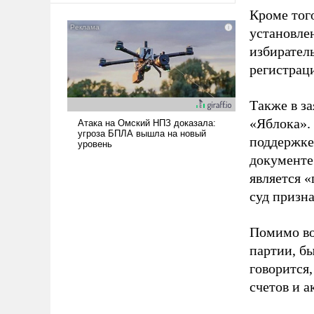
Кроме тог
установле
избиратель
регистрац
Также в з
«Яблока».
поддержке
документе
является 
суд призн
Помимо во
партии, б
говорится,
счетов и 