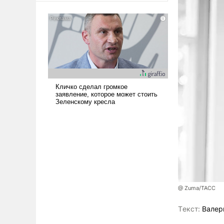
американские арсеналы.
Сложившаяся ситуация
означает многолетний период
уязвимости США, например,
перед Китаем.
@ Zuma/ТАСС
Tекст:
Валер