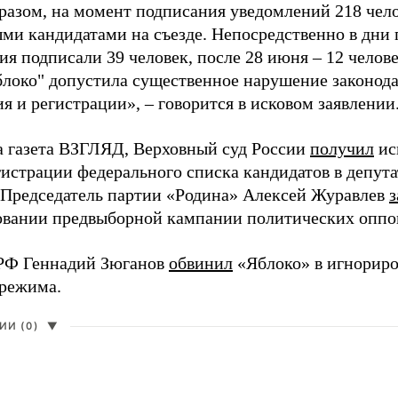
разом, на момент подписания уведомлений 218 чело
ми кандидатами на съезде. Непосредственно в дни 
я подписали 39 человек, после 28 июня – 12 челов
блоко" допустила существенное нарушение законода
 и регистрации», – говорится в исковом заявлении
а газета ВЗГЛЯД, Верховный суд России
получил
ис
гистрации федерального списка кандидатов в депут
 Председатель партии «Родина» Алексей Журавлев
з
вании предвыборной кампании политических оппо
РФ Геннадий Зюганов
обвинил
«Яблоко» в игнорир
 режима.
И (0)
▼