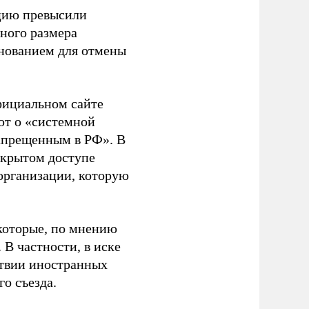
ацию превысили
ного размера
основанием для отмены
фициальном сайте
ют о «системной
апрещенным в РФ». В
ткрытом доступе
организации, которую
которые, по мнению
В частности, в иске
тствии иностранных
о съезда.