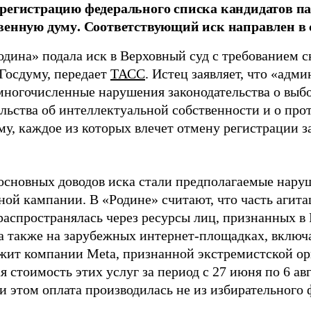
регистрацию федерального списка кандидатов па
венную думу. Соответствующий иск направлен в с
одина» подала иск в Верховный суд с требованием с
 Госдуму, передает
ТАСС
. Истец заявляет, что «адм
многочисленные нарушения законодательства о выбор
ельства об интеллектуальной собственности и о про
му, каждое из которых влечет отмену регистрации 
основных доводов иска стали предполагаемые нару
ной кампании. В «Родине» считают, что часть агит
распространялась через ресурсы лиц, признанных 
 а также на зарубежных интернет-площадках, включа
жит компании Meta, признанной экстремистской ор
 стоимость этих услуг за период с 27 июня по 6 ав
и этом оплата производилась не из избирательного 