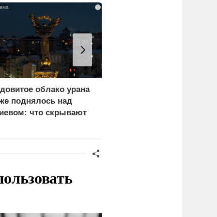
i
довитое облако урана
Почему тонут даже
же поднялось над
опытные пловцы:
иевом: что скрывают
назвали 9 самых часты
ласти
причин
пользовать