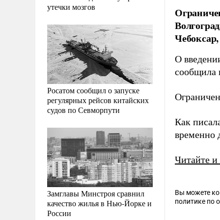
утечки мозгов
Ограничен
Волгоград
Чебоксар,
О введени
сообщила
Росатом сообщил о запуске
Ограничен
регулярных рейсов китайских
судов по Севморпути
Как писал
временно
Читайте и
Замглавы Минстроя сравнил
Вы можете к
политике по 
качество жилья в Нью-Йорке и
России