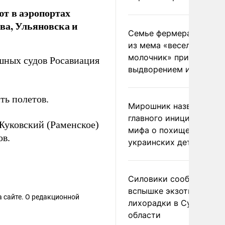
т в аэропортах
ва, Ульяновска и
Семье фермера Уолкер
из мема «веселый
молочник» пригрозили
шных судов Росавиация
выдворением из Росси
ть полетов.
Мирошник назвал
главного инициатора
Жуковский (Раменское)
мифа о похищении
ов.
украинских детей
Силовики сообщили о
вспышке экзотической
 сайте. О редакционной
лихорадки в Сумской
области