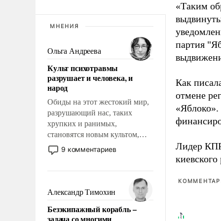
«Таким об
выдвинуты
МНЕНИЯ
уведомлени
партия "Я
Ольга Андреева
выдвижения
Культ психотравмы
разрушает и человека, и
Как писал
народ
отмене ре
Обиды на этот жестокий мир,
«Яблоко».
разрушающий нас, таких
финансиро
хрупких и ранимых,
становятся новым культом,
Лидер КП
постепенно вытесняя и
9 комментариев
отменяя традиционное
киевского
требование к человеку – быть
мужественным и твердым под
КОММЕНТАРИ
ударами судьбы, брать на себя
Александр Тимохин
ответственность, помогать
Безэкипажный корабль –
слабым, идти вперед и
задача со многими