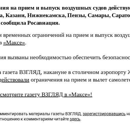
ия на прием и выпуск воздушных судов действую
а, Казани, Нижнекамска, Пензы, Самары, Сарато
 сообщила Росавиация.
и временных ограничений на прием и выпуск возду
 в
«Максе»
.
ия вызваны необходимостью обеспечить безопаснос
а газета ВЗГЛЯД, накануне в столичном аэропорту 
действовали
ограничения на прием и вылет самолет
 смотрите газету ВЗГЛЯД в «Максе»!
омментировать материалы газеты ВЗГЛЯД,
зарегистрировавшись
на
отношению к комментариям читайте
здесь
.