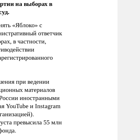
ртии на выборах в
уд.
нять «Яблоко» с
инистративный ответчик
ах, в частности,
тиводействии
зарегистрированного
шения при ведении
ационных материалов
в России иностранными
я YouTube и Instagram
ганизацией).
густа превысила 55 млн
фонда.