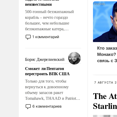
адаптироваться.
неизвестными
500-тонный безэкипажный
корабль – нечто гораздо
большее, чем небольшие
безэкипажные катера,
применение которых уже
1 комментарий
стало обыденностью. Задача по
созданию такого корабля очень
Кто зака
сложна и амбициозна. Однако
Монако?
и ее реализация радикально
Борис Джерелиевский
связь с 
поднимет наши боевые
Сможет ли Пентагон
возможности.
перестроить ВПК США
Только для того, чтобы
7 АВГУСТА 2
вернуться к довоенному
The At
объему запасов ракет
Tomahawk, THAAD и Patriot
Starli
США потребуется более трех
6 комментариев
лет. Даже небольшая война с
Ираном опустошила