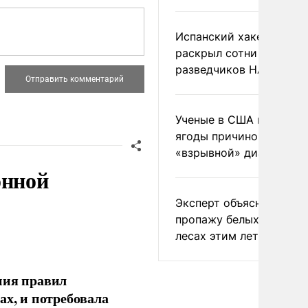
Испанский хакер Хиль
раскрыл сотни
разведчиков НАТО и С
Ученые в США назвали 
ягоды причиной
«взрывной» диареи
онной
Эксперт объяснил
пропажу белых грибов 
лесах этим летом
ния правил
ах, и потребовала