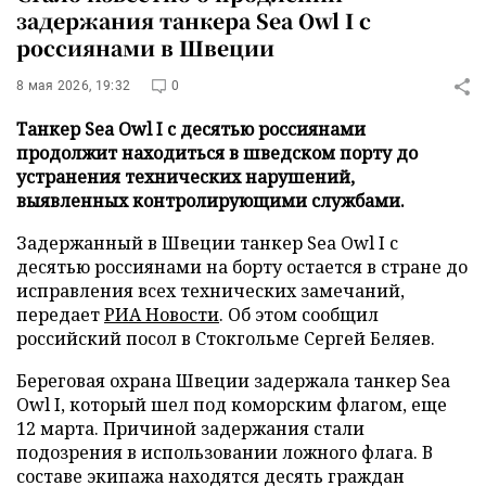
задержания танкера Sea Owl I с
россиянами в Швеции
8 мая 2026, 19:32
0
Танкер Sea Owl I с десятью россиянами
продолжит находиться в шведском порту до
устранения технических нарушений,
выявленных контролирующими службами.
Задержанный в Швеции танкер Sea Owl I с
десятью россиянами на борту остается в стране до
исправления всех технических замечаний,
передает
РИА Новости
. Об этом сообщил
российский посол в Стокгольме Сергей Беляев.
Береговая охрана Швеции задержала танкер Sea
Owl I, который шел под коморским флагом, еще
12 марта. Причиной задержания стали
подозрения в использовании ложного флага. В
составе экипажа находятся десять граждан