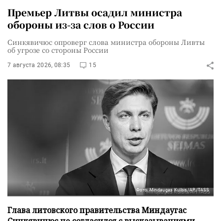
Премьер Литвы осадил министра
обороны из-за слов о России
Синкявичюс опроверг слова министра обороны Ливты
об угрозе со стороны России
7 августа 2026, 08:35
15
Фото: Mindaugas Kulbis/AP/TASS
Глава литовского правительства Миндаугас
Синкявичюс не согласился с высказываниями