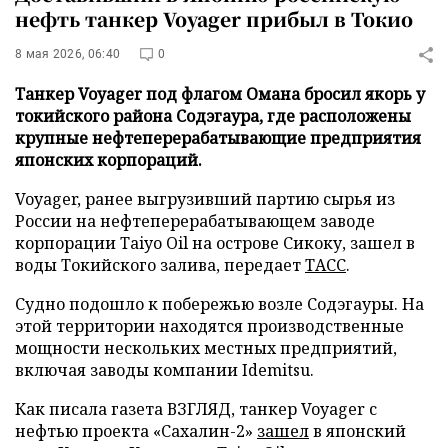
нефть танкер Voyager прибыл в Токио
8 мая 2026, 06:40
0
Танкер Voyager под флагом Омана бросил якорь у
токийского района Содэгаура, где расположены
крупные нефтеперерабатывающие предприятия
японских корпораций.
Voyager, ранее выгрузивший партию сырья из
России на нефтеперерабатывающем заводе
корпорации Taiyo Oil на острове Сикоку, зашел в
воды Токийского залива, передает
ТАСС
.
Судно подошло к побережью возле Содэгауры. На
этой территории находятся производственные
мощности нескольких местных предприятий,
включая заводы компании Idemitsu.
Как писала газета ВЗГЛЯД, танкер Voyager с
нефтью проекта «Сахалин-2»
зашел
в японский