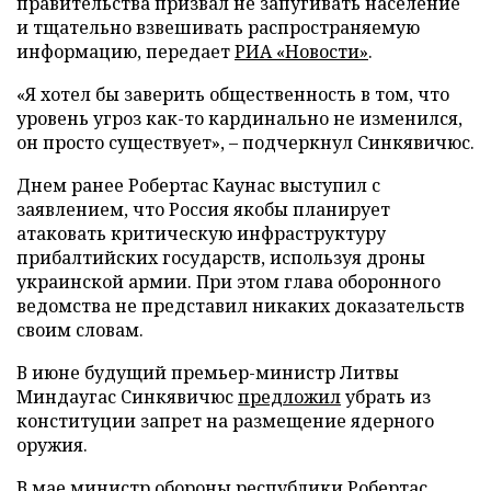
правительства призвал не запугивать население
и тщательно взвешивать распространяемую
информацию, передает
РИА «Новости»
.
«Я хотел бы заверить общественность в том, что
уровень угроз как-то кардинально не изменился,
он просто существует», – подчеркнул Синкявичюс.
Днем ранее Робертас Каунас выступил с
заявлением, что Россия якобы планирует
атаковать критическую инфраструктуру
прибалтийских государств, используя дроны
украинской армии. При этом глава оборонного
ведомства не представил никаких доказательств
своим словам.
В июне будущий премьер-министр Литвы
Миндаугас Синкявичюс
предложил
убрать из
конституции запрет на размещение ядерного
оружия.
В мае министр обороны республики Робертас