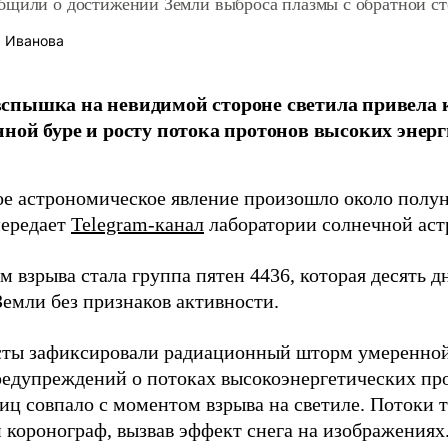
бщили о достижении Земли выброса плазмы с обратной с
 Иванова
спышка на невидимой стороне светила привела 
ной буре и росту потока протонов высоких энерг
е астрономическое явление произошло около полу
передает
Telegram-канал
лаборатории солнечной ас
 взрыва стала группа пятен 4436, которая десять д
Земли без признаков активности.
ты зафиксировали радиационный шторм умеренной
редупреждений о потоках высокоэнергетических про
тиц совпало с моментом взрыва на светиле. Потоки 
 коронограф, вызвав эффект снега на изображениях