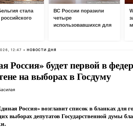
ельгия стала
ВС России поразили
W
 российского
четыре
з
использовавшихся для
м
доставки грузов ВСУ
судна
026, 12:47 •
НОВОСТИ ДНЯ
ая Россия» будет первой в феде
тене на выборах в Госдуму
Басилая
диная Россия» возглавит список в бланках для г
их выборах депутатов Государственной думы бла
и.