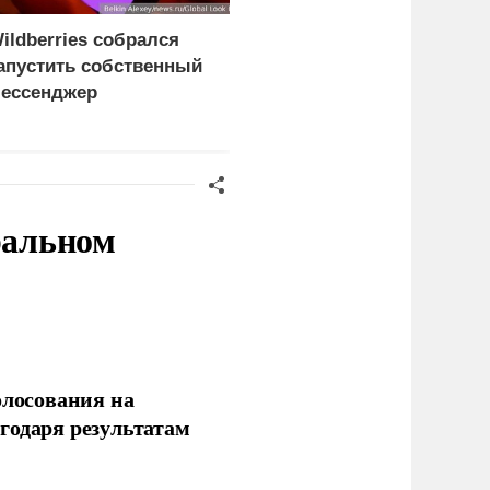
ildberries собрался
Росстандарт ограничил
апустить собственный
продажу грузовиков
ессенджер
Dongfeng и Zoomlion в
России
ральном
олосования на
годаря результатам