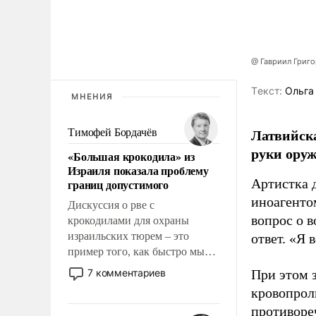
@ Гавриил Григ
Tекст:
Ольга
МНЕНИЯ
Латвийска
Тимофей Бордачёв
руки оруж
«Большая крокодила» из
Израиля показала проблему
Артистка 
границ допустимого
иноагентом
Дискуссия о рве с
вопрос о 
крокодилами для охраны
израильских тюрем – это
ответ. «Я 
пример того, как быстро мы
двигаемся по пути
7 комментариев
При этом з
революционных изменений.
кровопрол
То, что несколько лет назад
противоре
было образом для