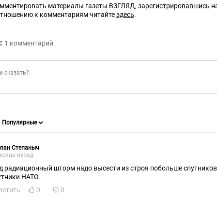
омментировать материалы газеты ВЗГЛЯД,
зарегистрировавшись
на
отношению к комментариям читайте
здесь
.
:
1
комментарий
епан Степаныч
есяца назад
д радиационный шторм надо высести из строя побольше спутников 
утники НАТО.
ветить
0
0