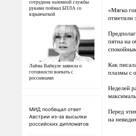
сотрудник наземной службы
руками поймал БПЛА со
«Мягко гов
взрывчаткой
отметили 
Предполаг
пятна на 
спокойны
Как писал
Лайма Вайкуле заявила о
готовности воевать с
плазмы с 
россиянами
Неделей ра
максималь
МИД пообещал ответ
Перед эти
Австрии из-за высылки
на невиди
российских дипломатов