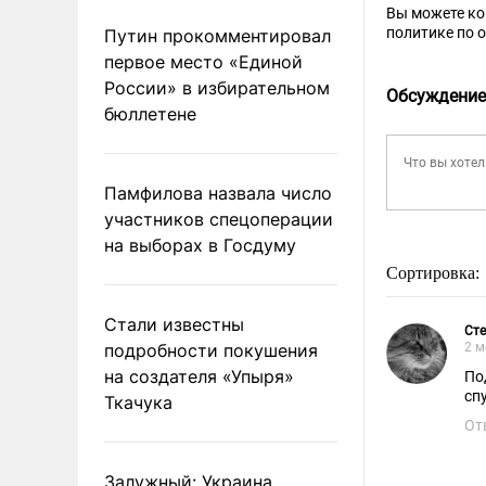
Вы можете к
политике по 
Путин прокомментировал
первое место «Единой
России» в избирательном
Обсуждение
бюллетене
Памфилова назвала число
участников спецоперации
на выборах в Госдуму
Сортировка:
Стали известны
Ст
подробности покушения
2 м
на создателя «Упыря»
По
сп
Ткачука
От
Залужный: Украина