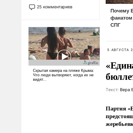
то это уже стараются не
25 комментариев
Почему Б
использовать – так же, как
«бабка», «дед», – хотя бы в
фанатом
образованной среде, потому
СПГ
что оно уже несет негативные
коннотации.
5 АВГУСТА 2
«Един
бюлле
Tекст:
Вера 
Партия «Е
предстоящ
жеребьевк