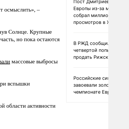
Пост Дмитриева о гибе
Европы из-за мигранто
ит осмыслить», –
собрал миллион
просмотров в X
гнув Солнце. Крупные
часть, но пока остаются
В РЖД сообщили о
четвертой попытке
продать Рижский вокза
вали
массовые выбросы
Российские синхронис
ри вспышки
завоевали золото на
чемпионате Европы
ой области активности