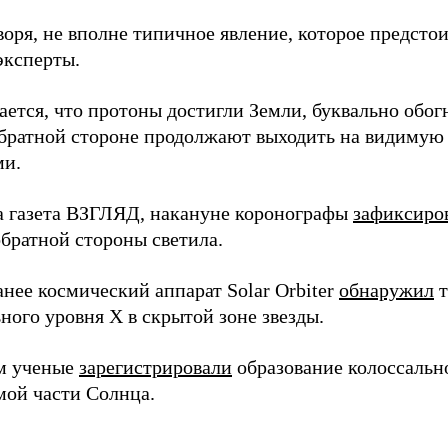
оря, не вполне типичное явление, которое предсто
эксперты.
ается, что протоны достигли Земли, буквально обо
обратной стороне продолжают выходить на видимую 
ми.
а газета ВЗГЛЯД, накануне коронографы
зафиксиро
обратной стороны светила.
нее космический аппарат Solar Orbiter
обнаружил
т
ного уровня X в скрытой зоне звезды.
м ученые
зарегистрировали
образование колоссальн
мой части Солнца.