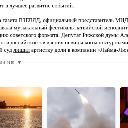
ит в лучшее развитие событий.
а газета ВЗГЛЯД, официальный представитель МИД
овала
музыкальный фестиваль латвийской исполнит
цию советского формата. Депутат Рижской думы Ал
нтироссийские заявления певицы конъюнктурными
й суд
лишил
артистку доли в компании «Лайма-Люк
И (55)
▼