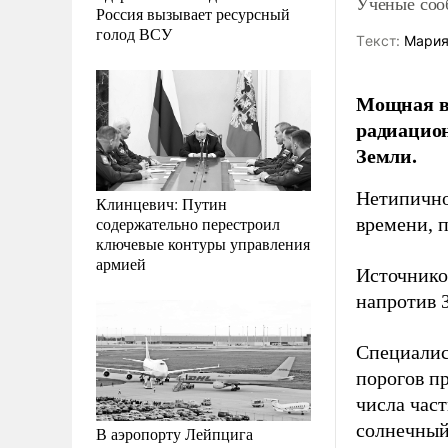
Ученые соо
Россия вызывает ресурсный
голод ВСУ
Tекст:
Мария
Мощная в
радиацион
Земли.
Нетипично
Клинцевич: Путин
содержательно перестроил
времени, 
ключевые контуры управления
армией
Источником
напротив 
Специалис
порогов п
числа час
солнечный
В аэропорту Лейпцига