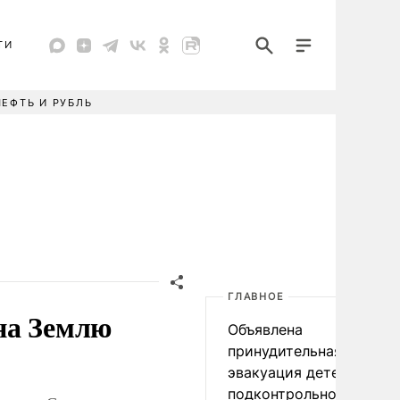
ТИ
НЕФТЬ И РУБЛЬ
ГЛАВНОЕ
на Землю
Объявлена
принудительная
эвакуация детей в
подконтрольном Киеву