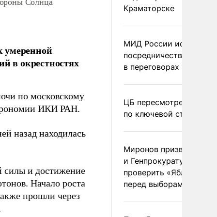
тороны Солнца
Краматорске
МИД России исключил
к умеренной
посредничество Герма
ий в окрестностях
в переговорах по Украи
ночи по московскому
ЦБ пересмотрел прогно
трономии ИКИ РАН.
по ключевой ставке
ней назад находилась
Миронов призвал Миню
и Генпрокуратуру
 силы и достижение
проверить «Яблоко»
тонов. Начало роста
перед выборами
также прошли через
.