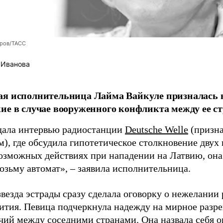
оров/ТАСС
 Иванова
я исполнительница Лайма Вайкуле призналась в
ие в случае вооруженного конфликта между ее ст
дала интервью радиостанции
Deutsche Welle
(призна
), где обсудила гипотетическое столкновение двух 
возможных действиях при нападении на Латвию, она
возьму автомат», – заявила исполнительница.
везда эстрады сразу сделала оговорку о нежелании
ития. Певица подчеркнула надежду на мирное раз
чий между соседними странами. Она назвала себя 