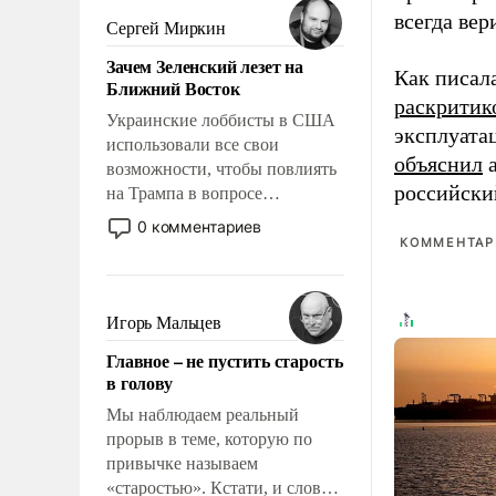
всегда вер
псевдонаучной фантастики,
Сергей Миркин
стало всерьез обсуждаемой
Зачем Зеленский лезет на
идеей.
Как писал
Ближний Восток
раскритик
Украинские лоббисты в США
эксплуата
использовали все свои
объяснил
а
возможности, чтобы повлиять
российски
на Трампа в вопросе
предоставления вооружений
0 комментариев
своим нанимателям. Вероятно,
КОММЕНТАРИ
кому-то из тех, кто
консультирует Киев, пришла в
голову мысль: хорошо бы
Игорь Мальцев
продемонстрировать, что
Главное – не пустить старость
Украина вступила в
в голову
вооруженное противостояние
с Ираном.
Мы наблюдаем реальный
прорыв в теме, которую по
привычке называем
«старостью». Кстати, и слово-