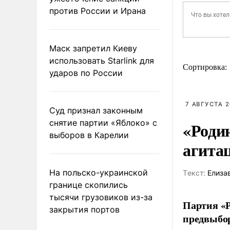
против России и Ирана
Маск запретил Киеву
использовать Starlink для
Сортировка:
ударов по России
7 АВГУСТА 2
Суд признал законным
снятие партии «Яблоко» с
«Роди
выборов в Карелии
агита
На польско-украинской
Tекст:
Елиза
границе скопились
тысячи грузовиков из-за
Партия «Р
закрытия портов
предвыбор