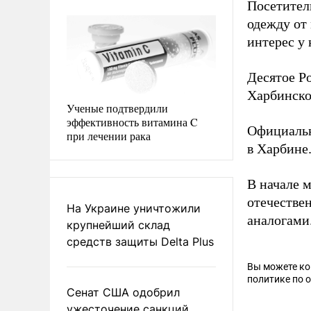
Посетител
одежду от
интерес у 
Десятое Р
Харбинско
Ученые подтвердили
эффективность витамина C
Официаль
при лечении рака
в Харбине
В начале 
отечестве
На Украине уничтожили
аналогами
крупнейший склад
средств защиты Delta Plus
Вы можете к
политике по 
Сенат США одобрил
ужесточение санкций