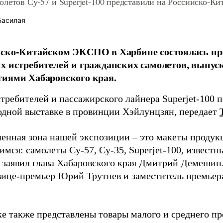
олетов Су-57 и Superjet-100 представили на Российско-
Басилая
йско-Китайском ЭКСПО в Харбине состоялась пр
х истребителей и гражданских самолетов, выпу
иями Хабаровского края.
требителей и пассажирского лайнера Superjet-100 п
дной выставке в провинции Хэйлунцзян, передает
нная зона нашей экспозиции – это макеты продукц
имся: самолеты Су-57, Су-35, Superjet-100, известн
– заявил глава Хабаровского края Дмитрий Демешин
вице-премьер Юрий Трутнев и заместитель премьер
ке также представлены товары малого и среднего п