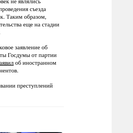
век не являлись
проведения съезда
ек. Таким образом,
тельства еще на стадии
.
ковое заявление об
аты Госдумы от партии
аявил
об иностранном
нентов.
овании преступлений