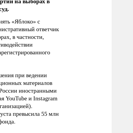
ртии на выборах в
уд.
нять «Яблоко» с
инистративный ответчик
ах, в частности,
тиводействии
зарегистрированного
шения при ведении
ационных материалов
в России иностранными
я YouTube и Instagram
ганизацией).
густа превысила 55 млн
фонда.