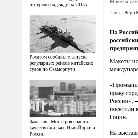
Макеты сам
потеряли надежду на США
Tекст:
Вера 
На Росси
российски
предприят
Росатом сообщил о запуске
Макеты ис
регулярных рейсов китайских
судов по Севморпути
междунаро
«Промышле
праву горд
России», 
посетили 
Гоцин.
Замглавы Минстроя сравнил
качество жилья в Нью-Йорке и
На выстав
России