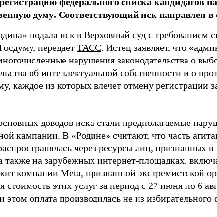
регистрацию федерального списка кандидатов па
венную думу. Соответствующий иск направлен в с
одина» подала иск в Верховный суд с требованием с
 Госдуму, передает
ТАСС
. Истец заявляет, что «адм
многочисленные нарушения законодательства о выбор
ельства об интеллектуальной собственности и о про
му, каждое из которых влечет отмену регистрации 
основных доводов иска стали предполагаемые нару
ной кампании. В «Родине» считают, что часть агит
распространялась через ресурсы лиц, признанных 
 а также на зарубежных интернет-площадках, включа
жит компании Meta, признанной экстремистской ор
 стоимость этих услуг за период с 27 июня по 6 ав
и этом оплата производилась не из избирательного 