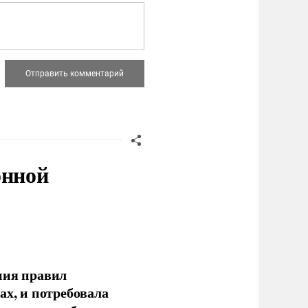
онной
ния правил
ах, и потребовала