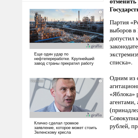
отменить 
Государст
Партия «Р
выборов в
допустил 
законодат
экстремиз
списка».
Одним из 
агитацион
«Яблока» 
агентами,
(принадле
Совокупная
рублей, пр