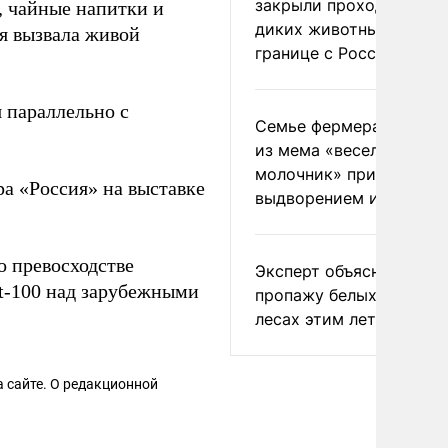
закрыли проходы для
, чайные напитки и
диких животных на
ия вызвала живой
границе с Россией
 параллельно с
Семье фермера Уолкер
из мема «веселый
молочник» пригрозили
а «Россия» на выставке
выдворением из Росси
о превосходстве
Эксперт объяснил
et-100 над зарубежными
пропажу белых грибов 
лесах этим летом
 сайте. О редакционной