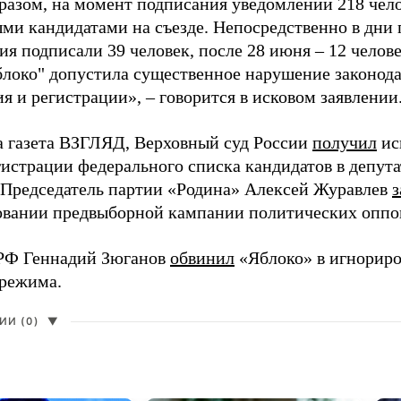
разом, на момент подписания уведомлений 218 чело
ми кандидатами на съезде. Непосредственно в дни 
я подписали 39 человек, после 28 июня – 12 челов
блоко" допустила существенное нарушение законода
 и регистрации», – говорится в исковом заявлении
а газета ВЗГЛЯД, Верховный суд России
получил
ис
гистрации федерального списка кандидатов в депут
 Председатель партии «Родина» Алексей Журавлев
з
вании предвыборной кампании политических оппо
РФ Геннадий Зюганов
обвинил
«Яблоко» в игнорир
 режима.
И (0)
▼