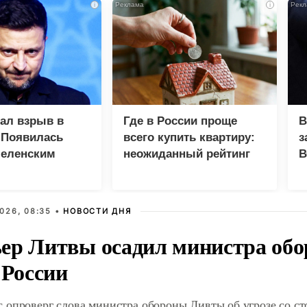
i
i
зал взрыв в
Где в России проще
В
 Появилась
всего купить квартиру:
з
Зеленским
неожиданный рейтинг
В
Г
026, 08:35 •
НОВОСТИ ДНЯ
ер Литвы осадил министра обо
 России
 опроверг слова министра обороны Ливты об угрозе со с