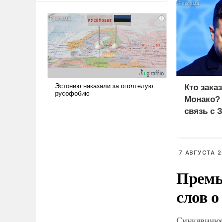
американские арсеналы.
Сложившаяся ситуация
означает многолетний период
уязвимости США, например,
перед Китаем.
Кто зака
Монако?
связь с 
7 АВГУСТА 2
Премь
слов о
Синкявичюс