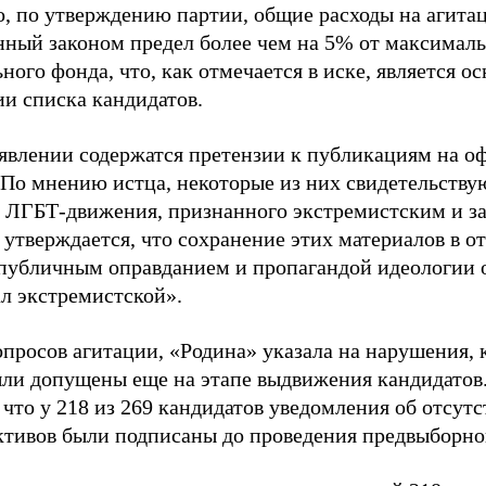
о, по утверждению партии, общие расходы на агит
нный законом предел более чем на 5% от максималь
ного фонда, что, как отмечается в иске, является 
ии списка кандидатов.
аявлении содержатся претензии к публикациям на о
 По мнению истца, некоторые из них свидетельству
 ЛГБТ-движения, признанного экстремистским и з
 утверждается, что сохранение этих материалов в о
«публичным оправданием и пропагандой идеологии 
ал экстремистской».
просов агитации, «Родина» указала на нарушения, 
ыли допущены еще на этапе выдвижения кандидатов. 
 что у 218 из 269 кандидатов уведомления об отсу
активов были подписаны до проведения предвыборног