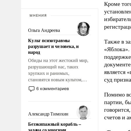
Кроме тог
установле
МНЕНИЯ
избиратель
регистрац
Ольга Андреева
Культ психотравмы
Также в з
разрушает и человека, и
«Яблока».
народ
поддержке
Обиды на этот жестокий мир,
документе
разрушающий нас, таких
является 
хрупких и ранимых,
суд призн
становятся новым культом,
постепенно вытесняя и
6 комментариев
отменяя традиционное
Помимо во
требование к человеку – быть
партии, б
мужественным и твердым под
говорится,
ударами судьбы, брать на себя
Александр Тимохин
счетов и 
ответственность, помогать
Безэкипажный корабль –
слабым, идти вперед и
задача со многими