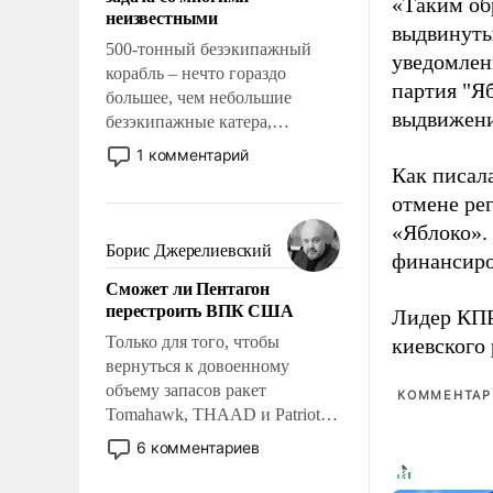
адаптироваться.
«Таким об
неизвестными
выдвинуты
500-тонный безэкипажный
уведомлени
корабль – нечто гораздо
партия "Я
большее, чем небольшие
выдвижения
безэкипажные катера,
применение которых уже
1 комментарий
стало обыденностью. Задача по
Как писал
созданию такого корабля очень
отмене ре
сложна и амбициозна. Однако
«Яблоко».
и ее реализация радикально
Борис Джерелиевский
финансиро
поднимет наши боевые
Сможет ли Пентагон
возможности.
перестроить ВПК США
Лидер КП
Только для того, чтобы
киевского
вернуться к довоенному
объему запасов ракет
КОММЕНТАРИ
Tomahawk, THAAD и Patriot
США потребуется более трех
6 комментариев
лет. Даже небольшая война с
Ираном опустошила