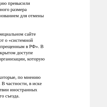
ацию превысили
ного размера
основанием для отмены
фициальном сайте
ют о «системной
апрещенным в РФ». В
ткрытом доступе
организации, которую
которые, по мнению
В частности, в иске
тствии иностранных
о съезда.