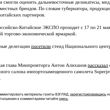
и смогли оценить дальневосточные деликатесы, мед
 местных брендов. По словам губернатора, продукц
китайских партнеров.
оссийско-Китайское ЭКСПО проходит с 17 по 21 мая
й торгово-экономической ярмаркой.
ные делегации
посетили
стенд Национального центр
.
мая глава Минпромторга Антон Алиханов
рассказал
нного салона импортозамещенного самолета Superj
.
омментировать материалы газеты ВЗГЛЯД,
зарегистрировавшись
на
отношению к комментариям читайте
здесь
.