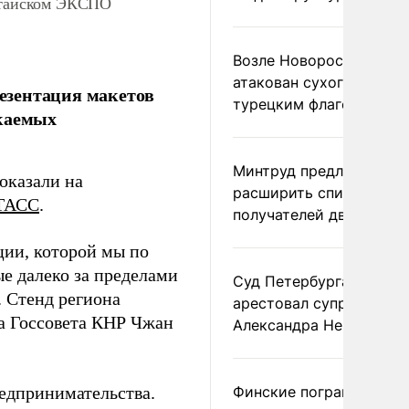
Китайском ЭКСПО
Возле Новороссийска
атакован сухогруз под
езентация макетов
турецким флагом
скаемых
Минтруд предложил
оказали на
расширить список
ТАСС
.
получателей двух пенс
ии, которой мы по
ые далеко за пределами
Суд Петербурга заочно
. Стенд региона
арестовал супругу
а Госсовета КНР Чжан
Александра Невзорова
редпринимательства.
Финские пограничники