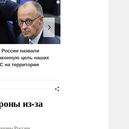
i
 России назвали
Ядовитое облако урана
аконную цель наших
уже поднялось над
С на территории
Киевом: что скрывают
ермании
власти
роны из-за
тороны России