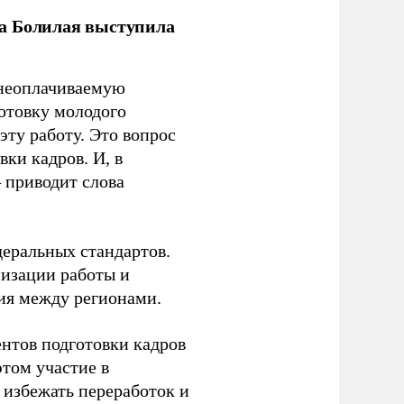
ла Болилая выступила
 неоплачиваемую
готовку молодого
ту работу. Это вопрос
ки кадров. И, в
– приводит слова
еральных стандартов.
низации работы и
ия между регионами.
ентов подготовки кадров
этом участие в
избежать переработок и