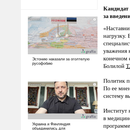
Кандидат 
за введен
«Наставни
нагрузку. 
специалис
уважения к
конечном с
Болилой
Т
Политик п
По ее мне
систему в
Институт 
в медицине
программе