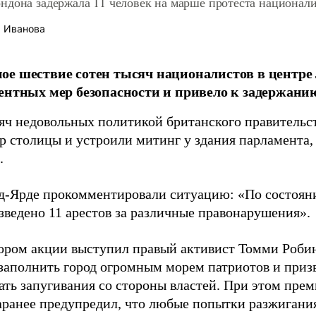
ндона задержала 11 человек на марше протеста национал
 Иванова
е шествие сотен тысяч националистов в центре
ентных мер безопасности и привело к задержанию
яч недовольных политикой британского правитель
тр столицы и устроили митинг у здания парламента,
.
д-Ярде прокомментировали ситуацию: «По состоянию
зведено 11 арестов за различные правонарушения».
ором акции выступил правый активист Томми Робин
заполнить город огромным морем патриотов и приз
ать запугивания со стороны властей. При этом пре
аранее предупредил, что любые попытки разжигания