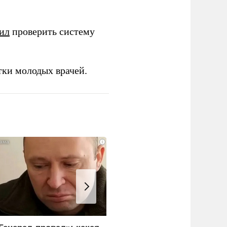
ил
проверить систему
тки молодых врачей.
i