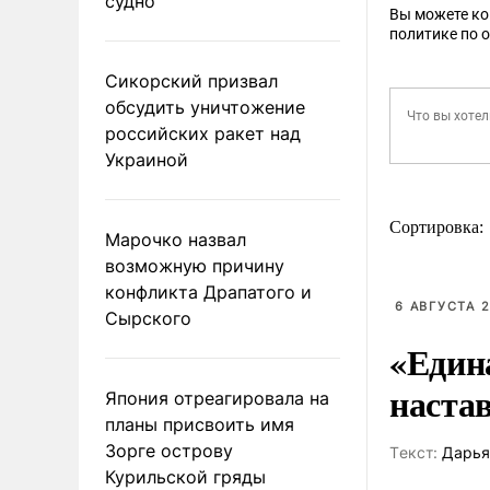
судно
Вы можете к
политике по 
Сикорский призвал
обсудить уничтожение
российских ракет над
Украиной
Сортировка:
Марочко назвал
возможную причину
конфликта Драпатого и
6 АВГУСТА 2
Сырского
«Един
наста
Япония отреагировала на
планы присвоить имя
Зорге острову
Tекст:
Дарья
Курильской гряды