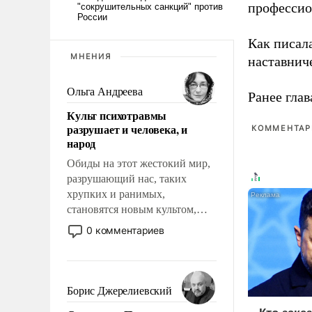
профессио
Как писал
МНЕНИЯ
наставнич
Ольга Андреева
Ранее глав
Культ психотравмы
разрушает и человека, и
КОММЕНТАРИ
народ
Обиды на этот жестокий мир,
разрушающий нас, таких
хрупких и ранимых,
становятся новым культом,
постепенно вытесняя и
0 комментариев
отменяя традиционное
требование к человеку – быть
мужественным и твердым под
ударами судьбы, брать на себя
Борис Джерелиевский
ответственность, помогать