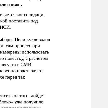
алитика» .
является консолидация
кой поставить под
ЭИСИ.
ыборы. Цели кукловодов
и, сам процесс при
 намерены использовать
ю повестку, с расчетом
 августа в СМИ
амеренно подставляют
хе перед так
висеть от того, дойдет
блоко» уже получило