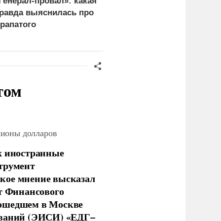
Генерал-провал»: какая
Эксперты объяснили,
равда выяснилась про
почему сложно
рапатого
защитить НПЗ от дроно
том
лионы долларов
х иностранные
струмент
кое мнение высказал
нт Финансового
рошедшем в Москве
ований (ЭИСИ) «ЕДГ–