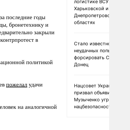
логистике ВСУ в
Харьковской и
Днепропетровской
за последние годы
областях
ды, бронетехнику и
едварительно закрыли
 контрпротест в
Стало известно о
неудачных попытках ВС
форсировать Северски
рационной политикой
Донец
иев
пожелал
удачи
Нацсовет Украины по Т
призвал объявить
Музыченко угрозой
еловек на аналогичной
нацбезопасности