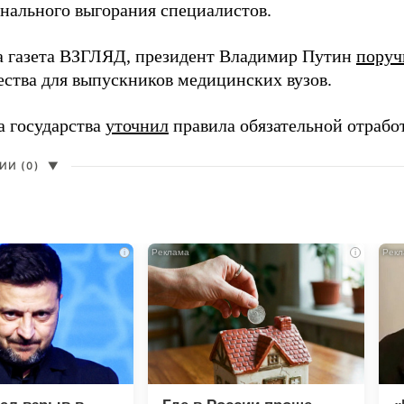
нального выгорания специалистов.
а газета ВЗГЛЯД, президент Владимир Путин
поруч
ества для выпускников медицинских вузов.
а государства
уточнил
правила обязательной отрабо
И (0)
▼
i
i