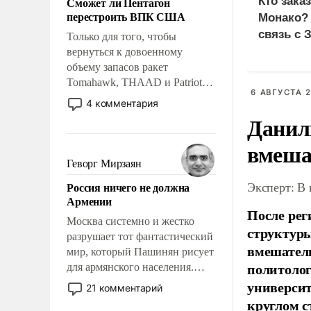
Сможет ли Пентагон
Кто зака
слабым, идти вперед и
перестроить ВПК США
Монако?
адаптироваться.
связь с 
Только для того, чтобы
вернуться к довоенному
объему запасов ракет
Tomahawk, THAAD и Patriot
6 АВГУСТА 2
США потребуется более трех
4 комментария
лет. Даже небольшая война с
Данил
Ираном опустошила
американские арсеналы.
вмеша
Сложившаяся ситуация
Геворг Мирзаян
означает многолетний период
Эксперт: В
Россия ничего не должна
уязвимости США, например,
Армении
перед Китаем.
После рег
Москва системно и жестко
структуры
разрушает тот фантастический
вмешатель
мир, который Пашинян рисует
политолог
для армянского населения.
Мир, где политические
универси
21 комментарий
прожекты будут безусловно
круглом с