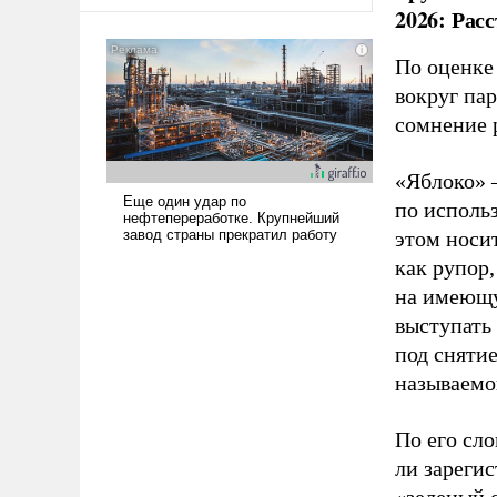
оплачиваться за счет
2026: Рас
российских
налогоплательщиков и где
По оценке
Еревану за свои поступки не
вокруг па
нужно отвечать.
сомнение 
«Яблоко» 
по исполь
этом носи
как рупор
на имеющу
выступать
под снятие
называемо
По его сло
ли зареги