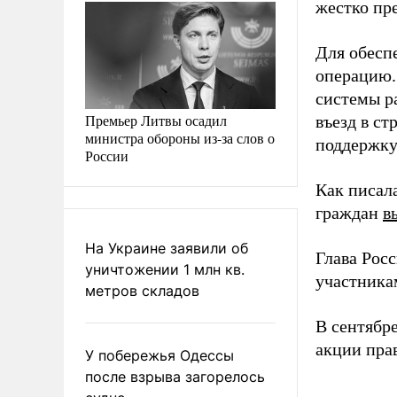
жестко пре
Для обесп
операцию.
системы р
Премьер Литвы осадил
въезд в с
министра обороны из-за слов о
поддержку
России
Как писал
граждан
в
На Украине заявили об
Глава Рос
уничтожении 1 млн кв.
участника
метров складов
В сентябр
акции пра
У побережья Одессы
после взрыва загорелось