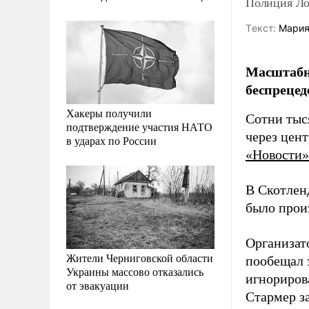
Полиция Ло
Tекст:
Мария
Масштабно
беспрецед
Хакеры получили
Сотни тыс
подтверждение участия НАТО
через цен
в ударах по России
«Новости»
В Скотлен
было прои
Организат
Жители Черниговской области
пообещал 
Украины массово отказались
игнориров
от эвакуации
Стармер з