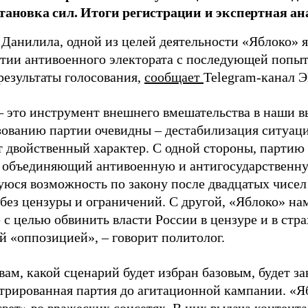
становка сил. Итоги регистрации и экспертная ан
 Данилила, одной из целей деятельности «Яблоко» 
ртии антивоенного электората с последующей попыт
результаты голосования,
сообщает
Telegram-канал 
– это инструмент внешнего вмешательства в наши в
зованию партии очевидны – дестабилизация ситуаци
т двойственный характер. С одной стороны, партию
, объединяющий антивоенную и антигосударственну
юся возможность по закону после двадцатых чисел
 без цензуры и ограничений. С другой, «Яблоко» н
 с целью обвинить власти России в цензуре и в стра
й «оппозицией», – говорит политолог.
вам, какой сценарий будет избран базовым, будет за
стрированная партия до агитационной кампании. «Я