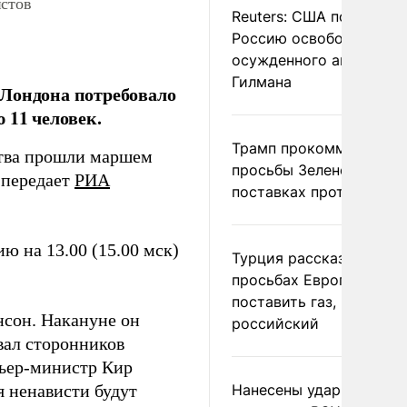
истов
Reuters: США попросил
Россию освободить
осужденного американ
Гилмана
 Лондона потребовало
 11 человек.
Трамп прокомментиров
ства прошли маршем
просьбы Зеленского о
 передает
РИА
поставках противораке
 на 13.00 (15.00 мск)
Турция рассказала о
просьбах Европы
поставить газ, но не
сон. Накануне он
российский
вал сторонников
мьер-министр Кир
 ненависти будут
Нанесены удары по