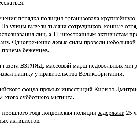
секаться.
ечения порядка полиция организовала крупнейшую 
 На улицы вывели тысячи сотрудников, конные отря
аспознавания лиц, а 11 иностранным активистам пр
трану. Одновременно левые силы провели небольшой
 приема беженцев.
а газета ВЗГЛЯД, массовый марш недовольных миг
ызвал
панику у правительства Великобритании.
сийского фонда прямых инвестиций Кирилл Дмитр
м этого субботнего митинга.
е прошлого года лондонская полиция
задержала
25 ч
вых активистов.