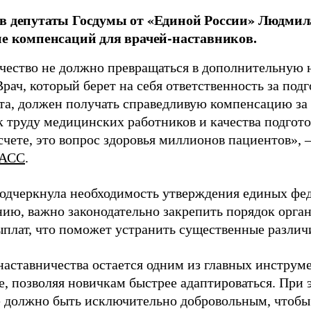
в депутаты Госдумы от «Единой России» Людми
ие компенсаций для врачей-наставников.
чество не должно превращаться в дополнительную
Врач, который берет на себя ответственность за под
та, должен получать справедливую компенсацию за э
 труду медицинских работников и качества подготов
чете, это вопрос здоровья миллионов пациентов», 
АСС
.
одчеркнула необходимость утверждения единых фед
нию, важно законодательно закрепить порядок орга
ыплат, что поможет устранить существенные различ
наставничества остается одним из главных инструм
, позволяя новичкам быстрее адаптироваться. При 
 должно быть исключительно добровольным, чтобы 