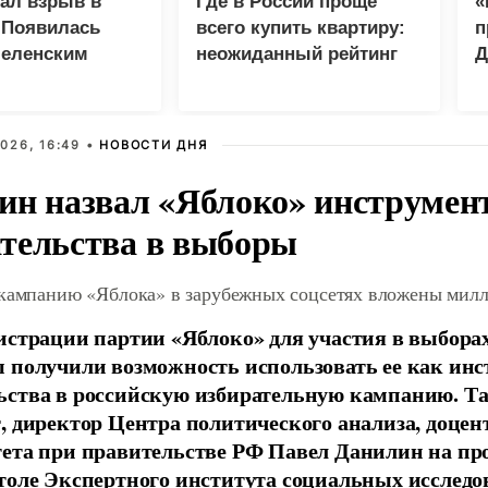
зал взрыв в
Где в России проще
«
 Появилась
всего купить квартиру:
п
Зеленским
неожиданный рейтинг
Д
026, 16:49 •
НОВОСТИ ДНЯ
ин назвал «Яблоко» инструмен
тельства в выборы
 кампанию «Яблока» в зарубежных соцсетях вложены мил
истрации партии «Яблоко» для участия в выбора
 получили возможность использовать ее как ин
ства в российскую избирательную кампанию. Та
, директор Центра политического анализа, доце
тета при правительстве РФ Павел Данилин на п
толе Экспертного института социальных исслед