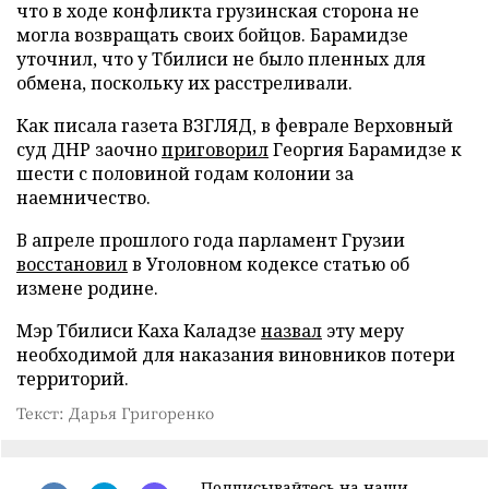
что в ходе конфликта грузинская сторона не
могла возвращать своих бойцов. Барамидзе
уточнил, что у Тбилиси не было пленных для
обмена, поскольку их расстреливали.
Как писала газета ВЗГЛЯД, в феврале Верховный
суд ДНР заочно
приговорил
Георгия Барамидзе к
шести с половиной годам колонии за
наемничество.
В апреле прошлого года парламент Грузии
восстановил
в Уголовном кодексе статью об
измене родине.
Мэр Тбилиси Каха Каладзе
назвал
эту меру
необходимой для наказания виновников потери
территорий.
Текст: Дарья Григоренко
Подписывайтесь на наши