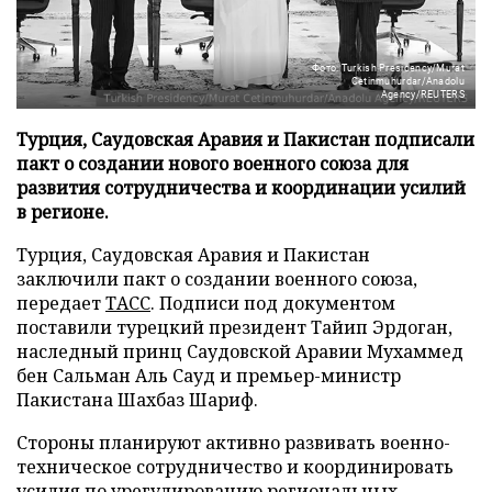
Фото: Turkish Presidency/Murat
Cetinmuhurdar/Anadolu
Agency/REUTERS
Турция, Саудовская Аравия и Пакистан подписали
пакт о создании нового военного союза для
развития сотрудничества и координации усилий
в регионе.
Турция, Саудовская Аравия и Пакистан
заключили пакт о создании военного союза,
передает
ТАСС
. Подписи под документом
поставили турецкий президент Тайип Эрдоган,
наследный принц Саудовской Аравии Мухаммед
бен Сальман Аль Сауд и премьер-министр
Пакистана Шахбаз Шариф.
Стороны планируют активно развивать военно-
техническое сотрудничество и координировать
усилия по урегулированию региональных