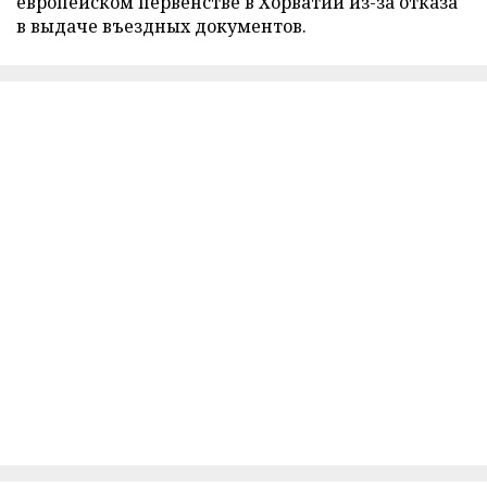
европейском первенстве в Хорватии из-за отказа
в выдаче въездных документов.