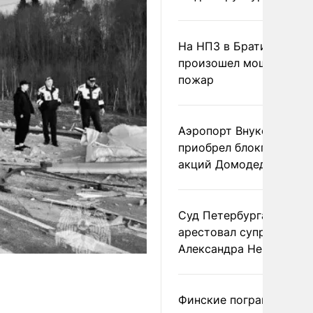
На НПЗ в Братиславе
произошел мощный
пожар
Аэропорт Внуково
приобрел блокпакет
акций Домодедово
Суд Петербурга заочно
арестовал супругу
Александра Невзорова
Финские пограничники