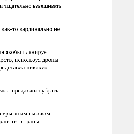
 и тщательно взвешивать
з как-то кардинально не
ия якобы планирует
рств, используя дроны
представил никаких
ичюс
предложил
убрать
серьезным вызовом
ранство страны.