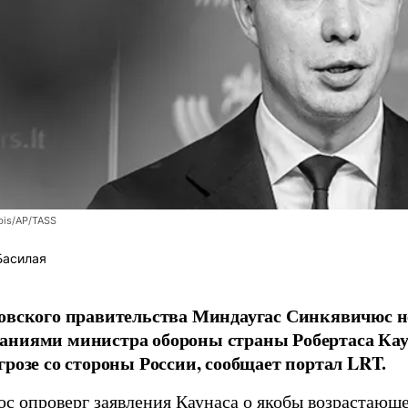
bis/AP/TASS
Басилая
овского правительства Миндаугас Синкявичюс не
аниями министра обороны страны Робертаса Кау
грозе со стороны России, сообщает портал LRT.
с опроверг заявления Каунаса о якобы возрастающе