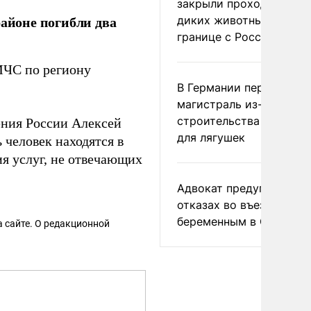
закрыли проходы для
районе погибли два
диких животных на
границе с Россией
 МЧС по региону
В Германии перекрыли
магистраль из-за
строительства тоннеле
ения России Алексей
для лягушек
 человек находятся в
ия услуг, не отвечающих
Адвокат предупредил о
отказах во въезде
беременным в США
 сайте. О редакционной