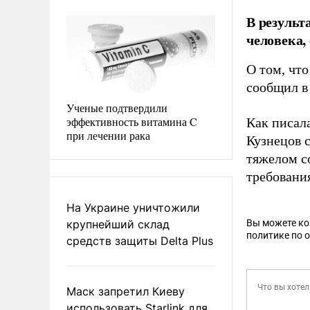
В результ
человека,
О том, что
сообщил 
Ученые подтвердили
эффективность витамина C
Как писал
при лечении рака
Кузнецов 
тяжелом с
требовани
На Украине уничтожили
крупнейший склад
Вы можете к
политике по 
средств защиты Delta Plus
Маск запретил Киеву
использовать Starlink для