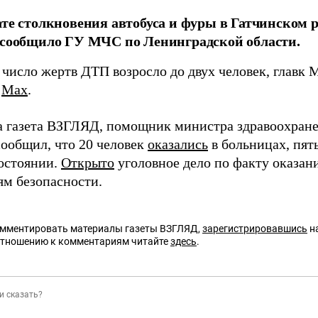
ате столкновения автобуса и фуры в Гатчинском 
 сообщило ГУ МЧС по Ленинградской области.
 число жертв ДТП возросло до двух человек, главк
в
Max
.
а газета ВЗГЛЯД, помощник министра здравоохран
сообщил, что 20 человек
оказались
в больницах, пять
остоянии.
Открыто
уголовное дело по факту оказан
ям безопасности.
омментировать материалы газеты ВЗГЛЯД,
зарегистрировавшись
на
отношению к комментариям читайте
здесь
.