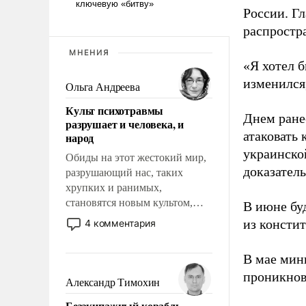
России. Гл
распростр
МНЕНИЯ
«Я хотел б
изменился
Ольга Андреева
Культ психотравмы
Днем ране
разрушает и человека, и
атаковать
народ
украинско
Обиды на этот жестокий мир,
доказатель
разрушающий нас, таких
хрупких и ранимых,
становятся новым культом,
В июне бу
постепенно вытесняя и
из консти
4 комментария
отменяя традиционное
требование к человеку – быть
В мае мин
мужественным и твердым под
проникнов
ударами судьбы, брать на себя
Александр Тимохин
ответственность, помогать
Безэкипажный корабль –