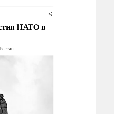
стия НАТО в
 России