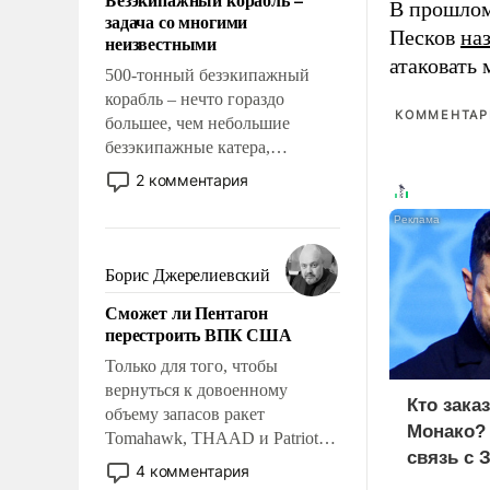
слабым, идти вперед и
В прошлом
задача со многими
адаптироваться.
Песков
на
неизвестными
атаковать
500-тонный безэкипажный
корабль – нечто гораздо
КОММЕНТАРИ
большее, чем небольшие
безэкипажные катера,
применение которых уже
2 комментария
стало обыденностью. Задача по
созданию такого корабля очень
сложна и амбициозна. Однако
и ее реализация радикально
Борис Джерелиевский
поднимет наши боевые
Сможет ли Пентагон
возможности.
перестроить ВПК США
Только для того, чтобы
вернуться к довоенному
Кто зака
объему запасов ракет
Монако?
Tomahawk, THAAD и Patriot
связь с 
США потребуется более трех
4 комментария
лет. Даже небольшая война с