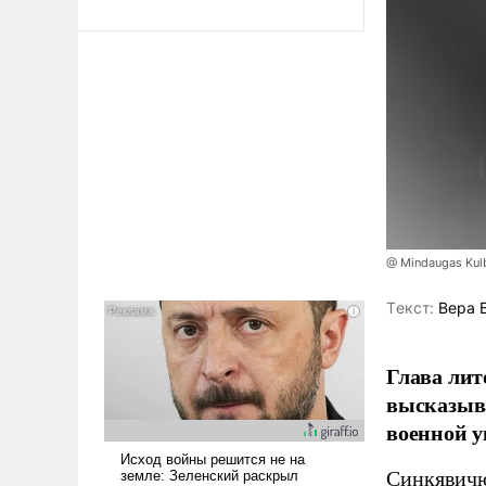
@ Mindaugas Kul
Tекст:
Вера 
Глава лит
высказыв
военной у
Синкявичю