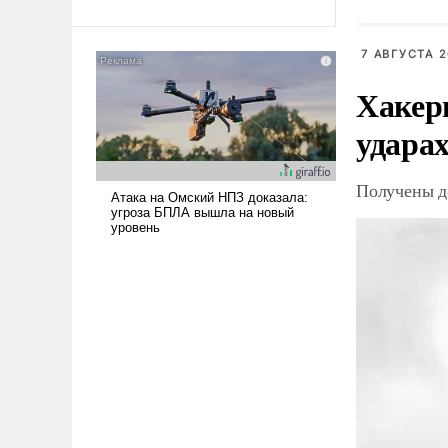
Ираном опустошила
американские арсеналы.
7 АВГУСТА 2
Сложившаяся ситуация
означает многолетний период
Хакер
уязвимости США, например,
ударах
перед Китаем.
Получены д