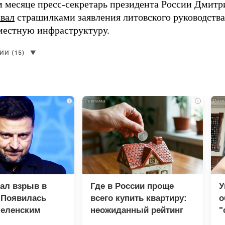
 месяце пресс-секретарь президента России Дмитр
звал
страшилками заявления литовского руководств
 местную инфраструктуру.
И (15)
▼
i
i
зал взрыв в
Где в России проще
У
 Появилась
всего купить квартиру:
о
Зеленским
неожиданный рейтинг
"
с