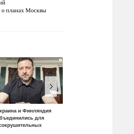
ий
а о планах Москвы
i
краина и Финляндия
Пощечина всей системе
бъединились для
правосудия: что
сокрушительных
натворил сын
анкций" против России
украинского олигарха