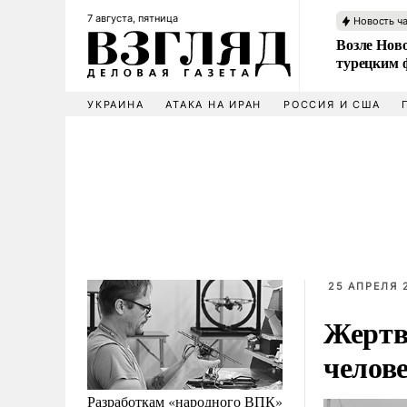
7 августа, пятница
Новость ч
Возле Ново
турецким 
УКРАИНА
АТАКА НА ИРАН
РОССИЯ И США
25 АПРЕЛЯ 
Жертв
челов
Разработкам «народного ВПК»