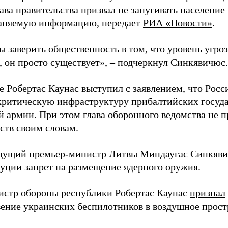
ава правительства призвал не запугивать население
аняемую информацию, передает
РИА «Новости»
.
ы заверить общественность в том, что уровень угро
, он просто существует», – подчеркнул Синкявичюс.
е Робертас Каунас выступил с заявлением, что Росс
 критическую инфраструктуру прибалтийских госуда
й армии. При этом глава оборонного ведомства не 
ств своим словам.
дущий премьер-министр Литвы Миндаугас Синкяв
туции запрет на размещение ядерного оружия.
истр обороны республики Робертас Каунас
признал
ение украинских беспилотников в воздушное прост