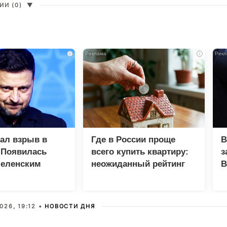
И (0)
▼
i
i
зал взрыв в
Где в России проще
В
 Появилась
всего купить квартиру:
з
Зеленским
неожиданный рейтинг
В
Г
026, 19:12 •
НОВОСТИ ДНЯ