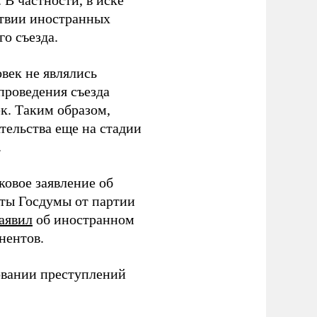
В частности, в иске
тствии иностранных
о съезда.
век не являлись
проведения съезда
ек. Таким образом,
тельства еще на стадии
.
ковое заявление об
аты Госдумы от партии
аявил
об иностранном
нентов.
овании преступлений