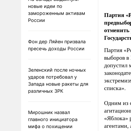
новые идеи по
замороженным активам
Партия «Р
России
предвыбор
отменить 
Государст
Фон дер Ляйен призвала
пресечь доходы России
Партия «Р
выборов в
допустил 
Зеленский после ночных
законодат
ударов потребовал у
экстремиз
Запада новые ракеты для
списка».
различных ЗРК
Одним из 
агитацион
Мирошник назвал
«Яблока» 
главного инициатора
агентами,
мифа о похищении