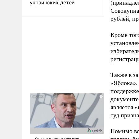
(принадле
украинских детей
Совокупная
рублей, пр
Кроме тог
установле
избиратель
регистрац
Также в з
«Яблока».
поддержке
документе
является 
суд призн
Помимо во