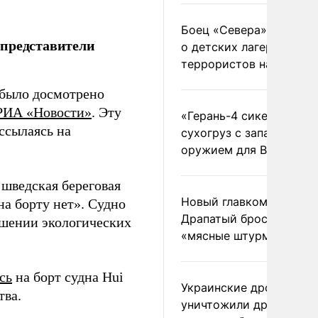
Боец «Севера» рассказ
 представители
о детских лагерях
террористов на Украин
 было досмотрено
РИА «Новости»
. Эту
«Герань-4 сикер» пора
ссылаясь на
сухогруз с западным
оружием для ВСУ
 шведская береговая
Новый главком ВСУ
на борту нет». Судно
Драпатый бросил солда
ршении экологических
«мясные штурмы»
сь
на борт судна Hui
Украинские дроны
тва.
уничтожили друг друга