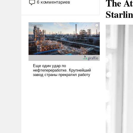
The At
6 комментариев
лет. Даже небольшая война с
Starli
Ираном опустошила
американские арсеналы.
Сложившаяся ситуация
означает многолетний период
уязвимости США, например,
перед Китаем.