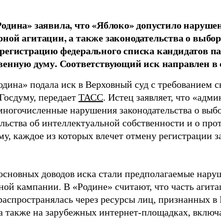
одина» заявила, что «Яблоко» допустило наруше
ной агитации, а также законодательства о выбор
регистрацию федерального списка кандидатов па
венную думу. Соответствующий иск направлен в с
одина» подала иск в Верховный суд с требованием с
 Госдуму, передает
ТАСС
. Истец заявляет, что «адм
многочисленные нарушения законодательства о выбор
ельства об интеллектуальной собственности и о про
му, каждое из которых влечет отмену регистрации 
основных доводов иска стали предполагаемые нару
ной кампании. В «Родине» считают, что часть агит
распространялась через ресурсы лиц, признанных 
 а также на зарубежных интернет-площадках, включа