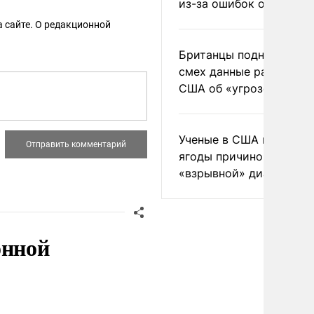
из-за ошибок оператор
 сайте. О редакционной
Британцы подняли на
смех данные разведки
США об «угрозе России
Ученые в США назвали 
ягоды причиной
«взрывной» диареи
онной