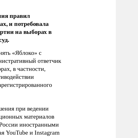
ния правил
ах, и потребовала
ртии на выборах в
уд.
нять «Яблоко» с
инистративный ответчик
ах, в частности,
тиводействии
зарегистрированного
шения при ведении
ационных материалов
в России иностранными
я YouTube и Instagram