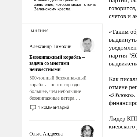
партии, б
говорится,
счетов и 
«Таким об
МНЕНИЯ
выдвинуты
Александр Тимохин
уведомлени
партия "Я
Безэкипажный корабль –
задача со многими
выдвижения
неизвестными
500-тонный безэкипажный
Как писал
корабль – нечто гораздо
отмене ре
большее, чем небольшие
«Яблоко».
безэкипажные катера,
финансиро
применение которых уже
1 комментарий
стало обыденностью. Задача по
Лидер КП
созданию такого корабля очень
сложна и амбициозна. Однако
киевского
и ее реализация радикально
Ольга Андреева