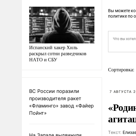
Вы можете к
политике по 
Испанский хакер Хиль
раскрыл сотни разведчиков
НАТО и СБУ
Сортировка:
ВС России поразили
7 АВГУСТА 2
производителя ракет
«Роди
«Фламинго» завод «Файер
Пойнт»
агита
Tекст:
Елиза
На Западе выдвинули