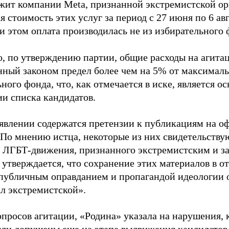
жит компании Meta, признанной экстремистской ор
 стоимость этих услуг за период с 27 июня по 6 ав
и этом оплата производилась не из избирательного 
о, по утверждению партии, общие расходы на агит
нный законом предел более чем на 5% от максималь
ного фонда, что, как отмечается в иске, является 
ии списка кандидатов.
аявлении содержатся претензии к публикациям на о
 По мнению истца, некоторые из них свидетельству
 ЛГБТ-движения, признанного экстремистским и з
 утверждается, что сохранение этих материалов в о
«публичным оправданием и пропагандой идеологии 
ал экстремистской».
просов агитации, «Родина» указала на нарушения, 