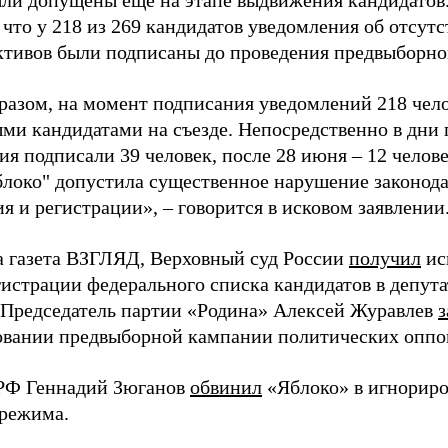
ыли допущены еще на этапе выдвижения кандидатов. 
 что у 218 из 269 кандидатов уведомления об отсу
активов были подписаны до проведения предвыборног
разом, на момент подписания уведомлений 218 чело
ми кандидатами на съезде. Непосредственно в дни 
я подписали 39 человек, после 28 июня – 12 челов
блоко" допустила существенное нарушение законода
 и регистрации», – говорится в исковом заявлении
а газета ВЗГЛЯД, Верховный суд России
получил
ис
гистрации федерального списка кандидатов в депут
 Председатель партии «Родина» Алексей Журавлев
з
вании предвыборной кампании политических оппо
РФ Геннадий Зюганов
обвинил
«Яблоко» в игнорир
 режима.