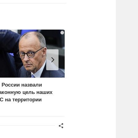
i
 России назвали
Ядовитое облако урана
аконную цель наших
уже поднялось над
С на территории
Киевом: что скрывают
ермании
власти