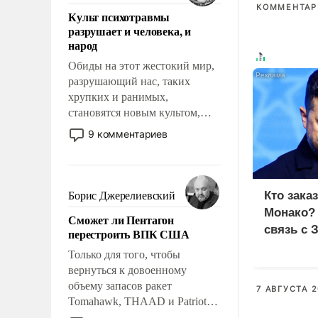
поднимет наши боевые
КОММЕНТАРИ
Культ психотравмы
возможности.
разрушает и человека, и
народ
Обиды на этот жестокий мир,
разрушающий нас, таких
хрупких и ранимых,
становятся новым культом,
постепенно вытесняя и
9 комментариев
отменяя традиционное
требование к человеку – быть
мужественным и твердым под
ударами судьбы, брать на себя
Кто зака
Борис Джерелиевский
ответственность, помогать
Монако?
Сможет ли Пентагон
слабым, идти вперед и
связь с 
перестроить ВПК США
адаптироваться.
Только для того, чтобы
вернуться к довоенному
объему запасов ракет
7 АВГУСТА 2
Tomahawk, THAAD и Patriot
США потребуется более трех