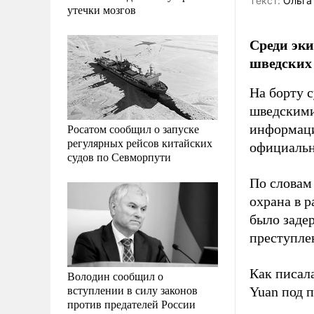
Tекст:
Ольга
утечки мозгов
Среди эки
шведских 
На борту 
шведскими
Росатом сообщил о запуске
информаци
регулярных рейсов китайских
официальн
судов по Севморпути
По словам
охрана в р
было заде
преступле
Как писал
Володин сообщил о
вступлении в силу законов
Yuan под п
против предателей России