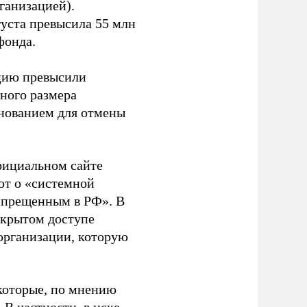
ганизацией).
густа превысила 55 млн
фонда.
ацию превысили
ного размера
основанием для отмены
фициальном сайте
ют о «системной
апрещенным в РФ». В
ткрытом доступе
организации, которую
которые, по мнению