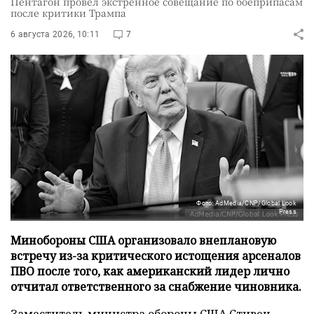
Пентагон провел экстренное совещание по боеприпасам
после критики Трампа
6 августа 2026, 10:11
7
Фото: AdMedia/CNP/Global Look
Press
Минобороны США организовало внеплановую
встречу из-за критического истощения арсеналов
ПВО после того, как американский лидер лично
отчитал ответственного за снабжение чиновника.
Заместитель министра обороны США Стивен