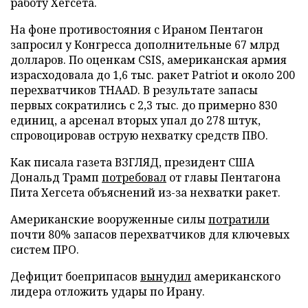
работу Хегсета.
На фоне противостояния с Ираном Пентагон
запросил у Конгресса дополнительные 67 млрд
долларов. По оценкам CSIS, американская армия
израсходовала до 1,6 тыс. ракет Patriot и около 200
перехватчиков THAAD. В результате запасы
первых сократились с 2,3 тыс. до примерно 830
единиц, а арсенал вторых упал до 278 штук,
спровоцировав острую нехватку средств ПВО.
Как писала газета ВЗГЛЯД, президент США
Дональд Трамп
потребовал
от главы Пентагона
Пита Хегсета объяснений из-за нехватки ракет.
Американские вооруженные силы
потратили
почти 80% запасов перехватчиков для ключевых
систем ПРО.
Дефицит боеприпасов
вынудил
американского
лидера отложить удары по Ирану.