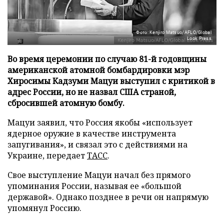
Фото: Kenjiro Matsuo/AFLO/Global
Look Press
Во время церемонии по случаю 81-й годовщины
американской атомной бомбардировки мэр
Хиросимы Кадзуми Мацуи выступил с критикой в
адрес России, но не назвал США страной,
сбросившей атомную бомбу.
Мацуи заявил, что Россия якобы «использует
ядерное оружие в качестве инструмента
запугивания», и связал это с действиями на
Украине, передает
ТАСС
.
Свое выступление Мацуи начал без прямого
упоминания России, называя ее «большой
державой». Однако позднее в речи он напрямую
упомянул Россию.