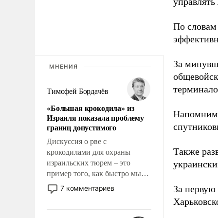
управлять
По словам 
эффективн
За минувш
МНЕНИЯ
общевойск
терминалов
Тимофей Бордачёв
«Большая крокодила» из
Напомним,
Израиля показала проблему
спутниковы
границ допустимого
Дискуссия о рве с
Также раз
крокодилами для охраны
израильских тюрем – это
украинских
пример того, как быстро мы
двигаемся по пути
За первую
7 комментариев
революционных изменений.
Харьковск
То, что несколько лет назад
было образом для