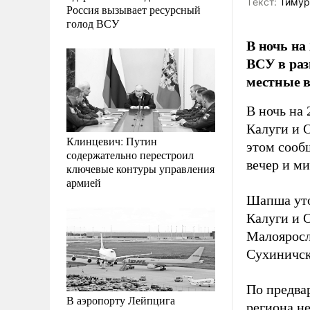
Tекст:
Тимур
Россия вызывает ресурсный
голод ВСУ
В ночь на
ВСУ в раз
местные в
В ночь на
Калуги и 
Клинцевич: Путин
этом сооб
содержательно перестроил
вечер и м
ключевые контуры управления
армией
Шапша уто
Калуги и О
Малояросл
Сухиничск
По предва
В аэропорту Лейпцига
региона н