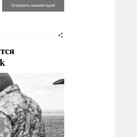
тся
nk