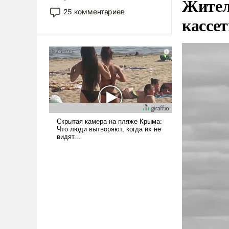
Жител
то это уже стараются не
25 комментариев
кассе
использовать – так же, как
«бабка», «дед», – хотя бы в
образованной среде, потому
что оно уже несет негативные
коннотации.