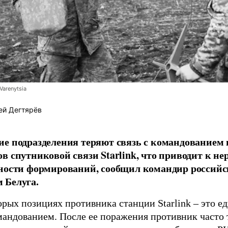
Varenytsia
ей Дегтярёв
е подразделения теряют связь с командованием
в спутниковой связи Starlink, что приводит к н
ности формирований, сообщил командир российс
 Белуга.
орых позициях противника станции Starlink – это е
омандованием. После ее поражения противник часто