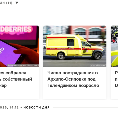
И (11)
▼
ies собрался
Число пострадавших в
Р
ь собственный
Архипо-Осиповке под
п
жер
Геленджиком возросло
D
до 47 человек
Р
026, 14:12 •
НОВОСТИ ДНЯ