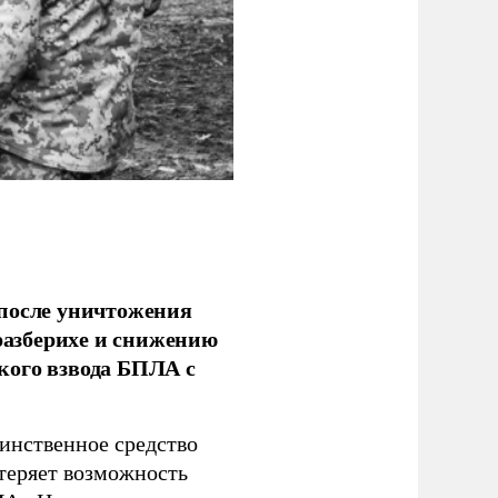
 после уничтожения
еразберихе и снижению
кого взвода БПЛА с
динственное средство
 теряет возможность