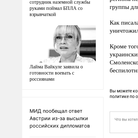
сотрудник наземной службы
группы дл
руками поймал БПЛА со
взрывчаткой
Как писал
уничтожил
Кроме тог
украински
Смоленско
Лайма Вайкуле заявила о
беспилот
готовности воевать с
россиянами
Вы можете к
политике по 
МИД пообещал ответ
Австрии из-за высылки
российских дипломатов