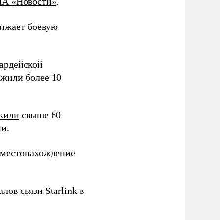
А «Новости»
.
нижает боевую
вардейской
жили более 10
жили
свыше 60
ии.
местонахождение
лов связи Starlink в