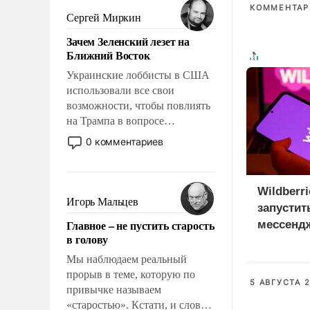
КОММЕНТАРИ
псевдонаучной фантастики,
Сергей Миркин
стало всерьез обсуждаемой
Зачем Зеленский лезет на
идеей.
Ближний Восток
Украинские лоббисты в США
использовали все свои
возможности, чтобы повлиять
на Трампа в вопросе
предоставления вооружений
0 комментариев
своим нанимателям. Вероятно,
кому-то из тех, кто
консультирует Киев, пришла в
Wildberr
голову мысль: хорошо бы
Игорь Мальцев
запустит
продемонстрировать, что
Главное – не пустить старость
мессенд
Украина вступила в
в голову
вооруженное противостояние
с Ираном.
Мы наблюдаем реальный
прорыв в теме, которую по
5 АВГУСТА 2
привычке называем
«старостью». Кстати, и слово-