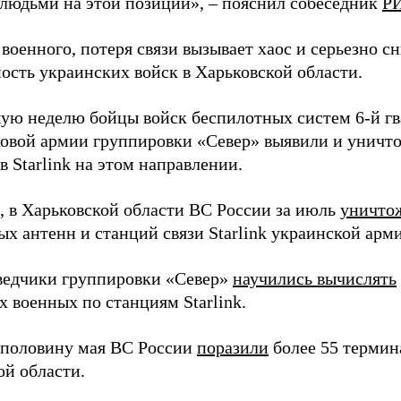
 людьми на этой позиции», – пояснил собеседник
РИ
военного, потеря связи вызывает хаос и серьезно с
ость украинских войск в Харьковской области.
ую неделю бойцы войск беспилотных систем 6-й г
овой армии группировки «Север» выявили и уничто
 Starlink на этом направлении.
 в Харьковской области ВС России за июль
уничто
х антенн и станций связи Starlink украинской арм
ведчики группировки «Север»
научились вычислять
 военных по станциям Starlink.
 половину мая ВС России
поразили
более 55 термина
ой области.