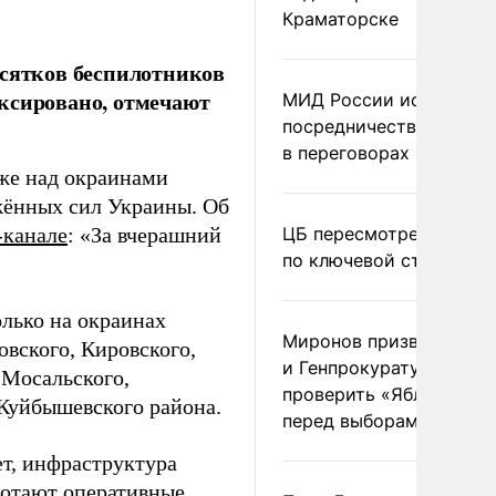
Краматорске
есятков беспилотников
ксировано, отмечают
МИД России исключил
посредничество Герма
в переговорах по Украи
кже над окраинами
жённых сил Украины. Об
-канале
: «За вчерашний
ЦБ пересмотрел прогно
по ключевой ставке
лько на окраинах
Миронов призвал Миню
овского, Кировского,
и Генпрокуратуру
 Мосальского,
проверить «Яблоко»
Куйбышевского района.
перед выборами
т, инфраструктура
ботают оперативные