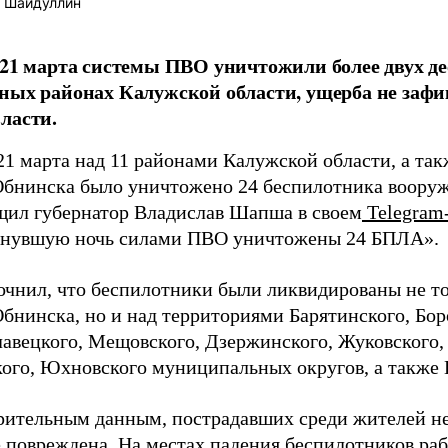
 Шайдуллин
 21 марта системы ПВО уничтожили более двух д
ных районах Калужской области, ущерба не зафи
ласти.
 21 марта над 11 районами Калужской области, а та
Обнинска было уничтожено 24 беспилотника воору
щил губернатор Владислав Шапша в своем
Telegram
инувшую ночь силами ПВО уничтожены 24 БПЛА».
чнил, что беспилотники были ликвидированы не то
бнинска, но и над территориями Барятинского, Бор
авецкого, Мещовского, Дзержинского, Жуковского,
ого, Юхновского муниципальных округов, а также 
рительным данным, пострадавших среди жителей не
е повреждена. На местах падения беспилотников ра