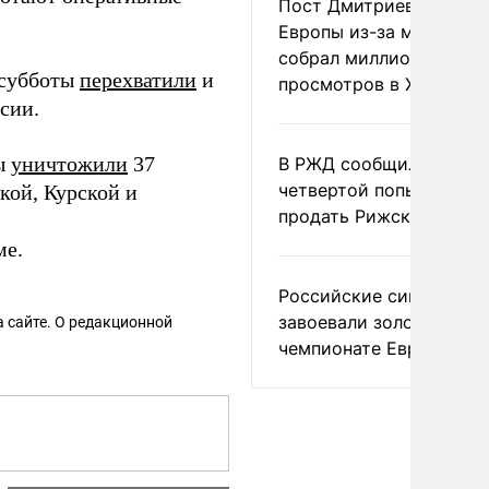
Пост Дмитриева о гибе
Европы из-за мигранто
собрал миллион
 субботы
перехватили
и
просмотров в X
сии.
ты
уничтожили
37
В РЖД сообщили о
четвертой попытке
кой, Курской и
продать Рижский вокза
ме.
Российские синхронис
завоевали золото на
 сайте. О редакционной
чемпионате Европы