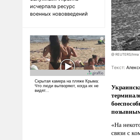
исчерпала ресурс
военных нововведений
@ REUTERS/Inna 
Tекст:
Алекс
Украински
терминало
боеспособ
позывным
«На некот
связи с к