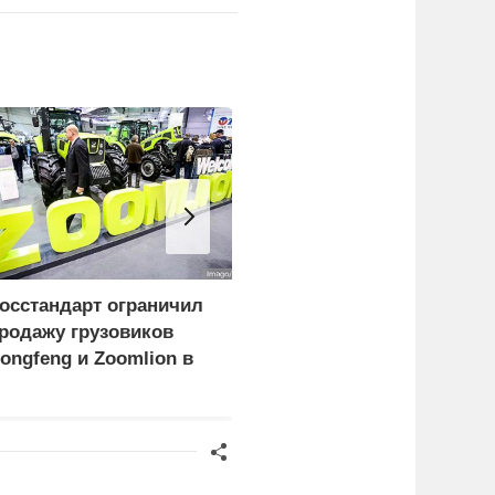
осстандарт ограничил
В борьбу с украинским
родажу грузовиков
дронами вступает
ongfeng и Zoomlion в
народное ополчение
оссии