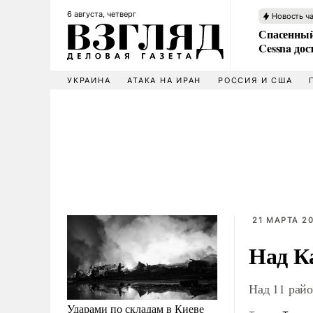
6 августа, четверг
Новость ч
Спасенный
Cessna дос
УКРАИНА
АТАКА НА ИРАН
РОССИЯ И США
21 МАРТА 20
Над К
Над 11 рай
Ударами по складам в Киеве