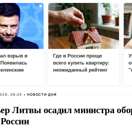
i
i
зал взрыв в
Где в России проще
У
 Появилась
всего купить квартиру:
о
Зеленским
неожиданный рейтинг
"
с
026, 08:35 •
НОВОСТИ ДНЯ
ер Литвы осадил министра обо
 России