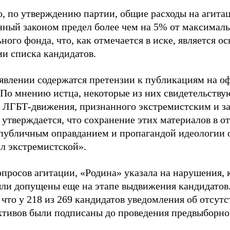
о, по утверждению партии, общие расходы на агит
нный законом предел более чем на 5% от максималь
ного фонда, что, как отмечается в иске, является 
ии списка кандидатов.
аявлении содержатся претензии к публикациям на о
 По мнению истца, некоторые из них свидетельству
 ЛГБТ-движения, признанного экстремистским и з
 утверждается, что сохранение этих материалов в о
«публичным оправданием и пропагандой идеологии 
ал экстремистской».
просов агитации, «Родина» указала на нарушения, 
ыли допущены еще на этапе выдвижения кандидатов. 
 что у 218 из 269 кандидатов уведомления об отсу
активов были подписаны до проведения предвыборног