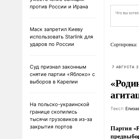
против России и Ирана
Маск запретил Киеву
использовать Starlink для
ударов по России
Сортировка:
Суд признал законным
7 АВГУСТА 2
снятие партии «Яблоко» с
«Роди
выборов в Карелии
агита
На польско-украинской
Tекст:
Елиза
границе скопились
тысячи грузовиков из-за
закрытия портов
Партия «Р
предвыбор