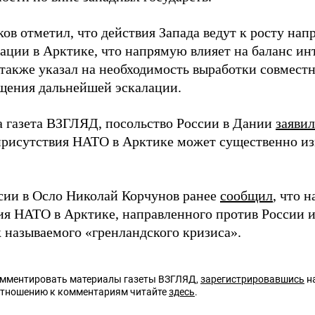
ов отметил, что действия Запада ведут к росту нап
ации в Арктике, что напрямую влияет на баланс инт
также указал на необходимость выработки совмест
щения дальнейшей эскалации.
а газета ВЗГЛЯД, посольство России в Дании
заяви
присутствия НАТО в Арктике может существенно и
сии в Осло Николай Корчунов ранее
сообщил
, что 
ия НАТО в Арктике, направленного против России и
к называемого «гренландского кризиса».
омментировать материалы газеты ВЗГЛЯД,
зарегистрировавшись
на
отношению к комментариям читайте
здесь
.