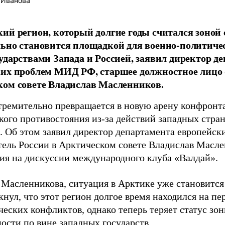
 Иванова
ий регион, который долгие годы считался зоной 
ьно становится площадкой для военно-политиче
ударствами Запада и Россией, заявил директор д
их проблем МИД РФ, старшее должностное лицо 
ом совете Владислав Масленников.
тремительно превращается в новую арену конфронт
кого противостояния из-за действий западных стра
. Об этом заявил директор департамента европей
тель России в Арктическом совете Владислав Масле
ия на дискуссии международного клуба «Валдай».
 Масленникова, ситуация в Арктике уже становится
кнул, что этот регион долгое время находился на п
еских конфликтов, однако теперь теряет статус зо
ости по вине западных государств.