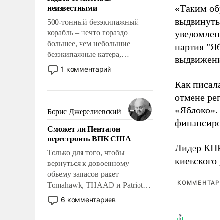
адаптироваться.
неизвестными
«Таким об
выдвинуты
500-тонный безэкипажный
корабль – нечто гораздо
уведомлени
большее, чем небольшие
партия "Я
безэкипажные катера,
выдвижения
применение которых уже
1 комментарий
стало обыденностью. Задача по
Как писал
созданию такого корабля очень
отмене ре
сложна и амбициозна. Однако
и ее реализация радикально
«Яблоко».
Борис Джерелиевский
поднимет наши боевые
финансиро
Сможет ли Пентагон
возможности.
перестроить ВПК США
Лидер КП
Только для того, чтобы
киевского
вернуться к довоенному
объему запасов ракет
КОММЕНТАРИ
Tomahawk, THAAD и Patriot
США потребуется более трех
6 комментариев
лет. Даже небольшая война с
Ираном опустошила