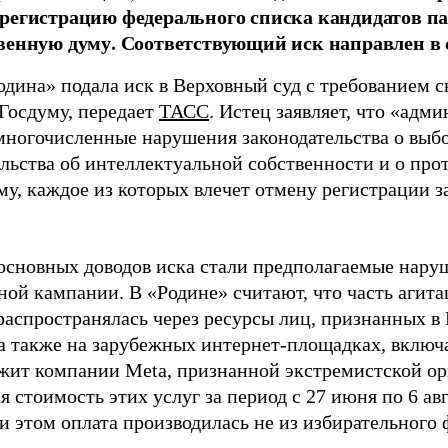
регистрацию федерального списка кандидатов па
венную думу. Соответствующий иск направлен в с
одина» подала иск в Верховный суд с требованием с
 Госдуму, передает
ТАСС
. Истец заявляет, что «адм
многочисленные нарушения законодательства о выбор
ельства об интеллектуальной собственности и о про
му, каждое из которых влечет отмену регистрации 
основных доводов иска стали предполагаемые нару
ной кампании. В «Родине» считают, что часть агит
распространялась через ресурсы лиц, признанных 
 а также на зарубежных интернет-площадках, включа
жит компании Meta, признанной экстремистской ор
 стоимость этих услуг за период с 27 июня по 6 ав
и этом оплата производилась не из избирательного 