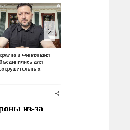
i
краина и Финляндия
Пощечина всей системе
бъединились для
правосудия: что
сокрушительных
натворил сын
анкций" против России
украинского олигарха
роны из-за