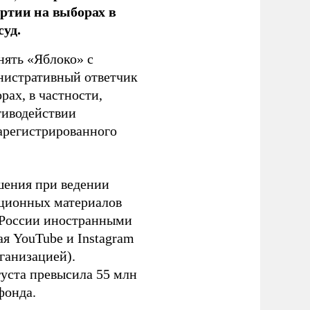
ртии на выборах в
уд.
нять «Яблоко» с
инистративный ответчик
ах, в частности,
тиводействии
зарегистрированного
шения при ведении
ационных материалов
в России иностранными
я YouTube и Instagram
ганизацией).
густа превысила 55 млн
фонда.