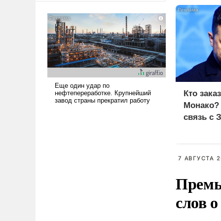
американские арсеналы.
Сложившаяся ситуация
означает многолетний период
уязвимости США, например,
перед Китаем.
Кто зака
Монако?
связь с 
7 АВГУСТА 2
Премь
слов о