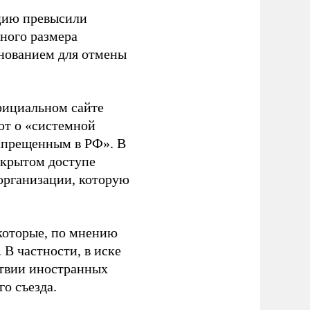
ацию превысили
ного размера
основанием для отмены
фициальном сайте
ют о «системной
апрещенным в РФ». В
ткрытом доступе
организации, которую
которые, по мнению
В частности, в иске
тствии иностранных
о съезда.