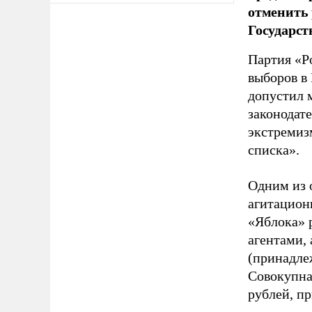
отменить 
Государст
Партия «Р
выборов в
допустил 
законодат
экстремиз
списка».
Одним из 
агитацион
«Яблока» 
агентами,
(принадле
Совокупная
рублей, пр