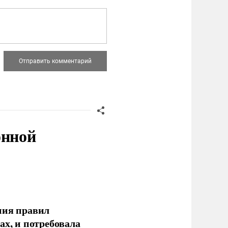
онной
ния правил
ах, и потребовала