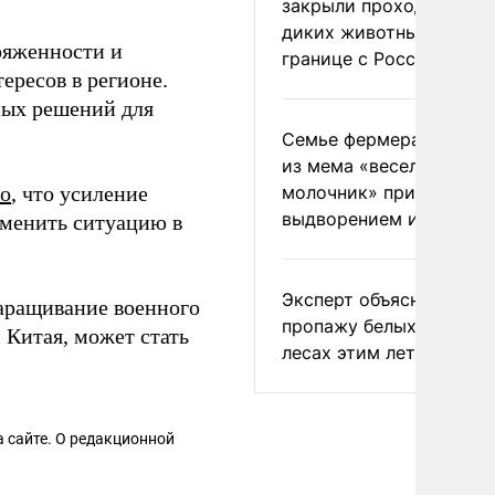
закрыли проходы для
диких животных на
ряженности и
границе с Россией
ересов в регионе.
ных решений для
Семье фермера Уолкер
из мема «веселый
ло
, что усиление
молочник» пригрозили
выдворением из Росси
зменить ситуацию в
Эксперт объяснил
наращивание военного
пропажу белых грибов 
 Китая, может стать
лесах этим летом
 сайте. О редакционной