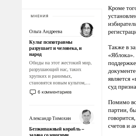
Кроме тог
установле
МНЕНИЯ
избиратель
регистрац
Ольга Андреева
Культ психотравмы
Также в з
разрушает и человека, и
народ
«Яблока».
поддержке
Обиды на этот жестокий мир,
разрушающий нас, таких
документе
хрупких и ранимых,
является 
становятся новым культом,
суд призн
постепенно вытесняя и
6 комментариев
отменяя традиционное
Помимо во
требование к человеку – быть
партии, б
мужественным и твердым под
ударами судьбы, брать на себя
говорится,
Александр Тимохин
ответственность, помогать
счетов и 
Безэкипажный корабль –
слабым, идти вперед и
задача со многими