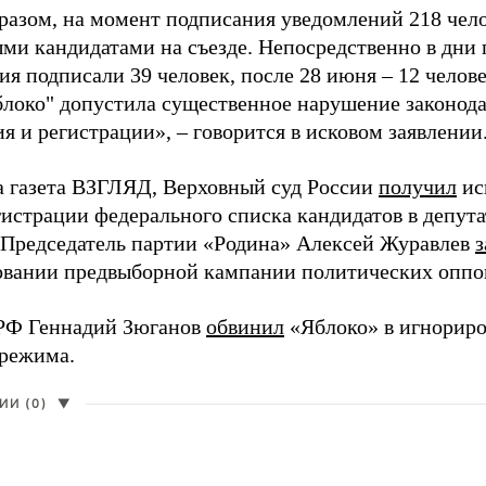
разом, на момент подписания уведомлений 218 чело
ми кандидатами на съезде. Непосредственно в дни 
я подписали 39 человек, после 28 июня – 12 челов
блоко" допустила существенное нарушение законода
 и регистрации», – говорится в исковом заявлении
а газета ВЗГЛЯД, Верховный суд России
получил
ис
гистрации федерального списка кандидатов в депут
 Председатель партии «Родина» Алексей Журавлев
з
вании предвыборной кампании политических оппо
РФ Геннадий Зюганов
обвинил
«Яблоко» в игнорир
 режима.
И (0)
▼