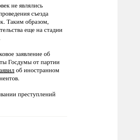
век не являлись
проведения съезда
ек. Таким образом,
тельства еще на стадии
.
ковое заявление об
аты Госдумы от партии
аявил
об иностранном
нентов.
овании преступлений