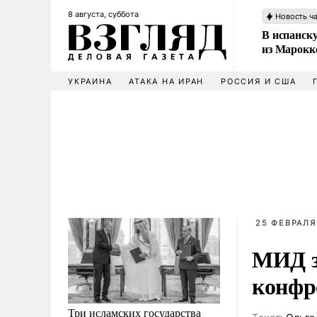
8 августа, суббота
Новость ч
В испанск
из Марокк
УКРАИНА
АТАКА НА ИРАН
РОССИЯ И США
25 ФЕВРАЛЯ 
МИД з
конфр
Три исламских государства