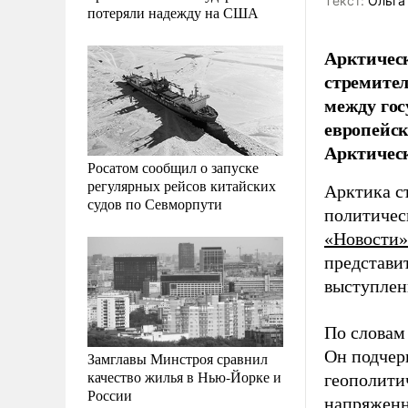
Tекст:
Ольга
потеряли надежду на США
Арктическ
стремител
между гос
европейск
Арктическ
Росатом сообщил о запуске
регулярных рейсов китайских
Арктика с
судов по Севморпути
политичес
«Новости»
представи
выступлен
По словам
Он подчер
Замглавы Минстроя сравнил
качество жилья в Нью-Йорке и
геополитич
России
напряженн