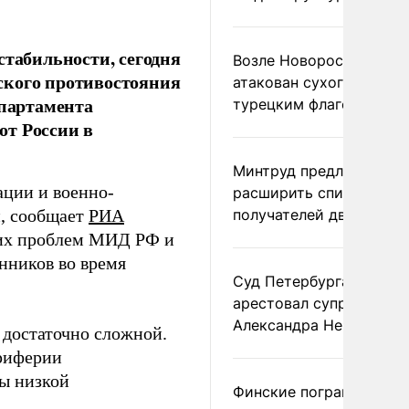
стабильности, сегодня
Возле Новороссийска
ского противостояния
атакован сухогруз под
епартамента
турецким флагом
от России в
Минтруд предложил
ации и военно-
расширить список
н, сообщает
РИА
получателей двух пенс
ских проблем МИД РФ и
нников во время
Суд Петербурга заочно
арестовал супругу
Александра Невзорова
 достаточно сложной.
ериферии
ны низкой
Финские пограничники