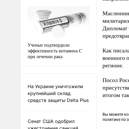
Масленник
милитариз
Дипломат 
предотвра
Ученые подтвердили
Как писал
эффективность витамина C
при лечении рака
военного 
регионе.
Посол Рос
На Украине уничтожили
присутств
крупнейший склад
итогом та
средств защиты Delta Plus
Вы можете к
политике по 
Сенат США одобрил
ужесточение санкций