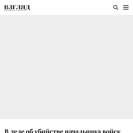
В деле об убийстве начальника войск