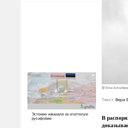
@ Elisa Schu/dpa
Tекст:
Вера 
В распоря
доказыва