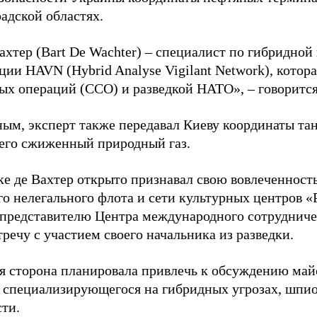
адской областях.
ахтер (Bart De Wachter) – специалист по гибридной
ции HAVN (Hybrid Analyse Vigilant Network), котор
ых операций (ССО) и разведкой НАТО», – говорится
ным, эксперт также передавал Киеву координаты та
его сжиженный природный газ.
ке де Вахтер открыто признавал свою вовлеченность
го нелегального флота и сети культурных центров «
 представителю Центра международного сотрудниче
речу с участием своего начальника из разведки.
я сторона планировала привлечь к обсуждению ма
 специализирующегося на гибридных угрозах, шпи
сти.