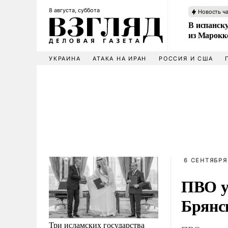
8 августа, суббота
Новость ч
В испанск
из Марокк
УКРАИНА
АТАКА НА ИРАН
РОССИЯ И США
6 СЕНТЯБРЯ
ПВО у
Брянс
Три исламских государства