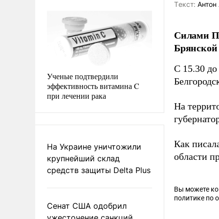
Tекст:
Антон 
Силами ПВ
Брянской 
С 15.30 до
Ученые подтвердили
Белгородс
эффективность витамина C
при лечении рака
На террит
губернато
Как писал
На Украине уничтожили
области п
крупнейший склад
средств защиты Delta Plus
Вы можете к
политике по 
Сенат США одобрил
ужесточение санкций