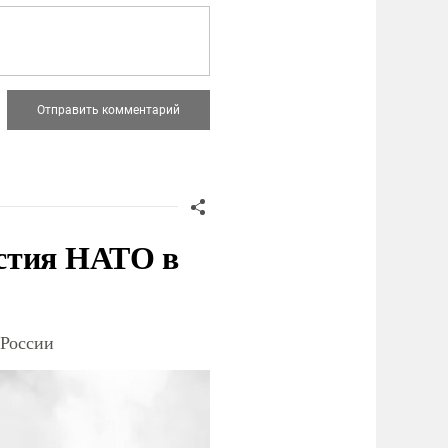
стия НАТО в
 России