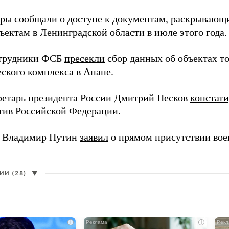
еры сообщали о доступе к документам, раскрывающ
ъектам в Ленинградской области в июле этого года.
отрудники ФСБ
пресекли
сбор данных об объектах т
еского комплекса в Анапе.
ретарь президента России Дмитрий Песков
констат
ив Российской Федерации.
т Владимир Путин
заявил
о прямом присутствии во
И (28)
▼
i
i