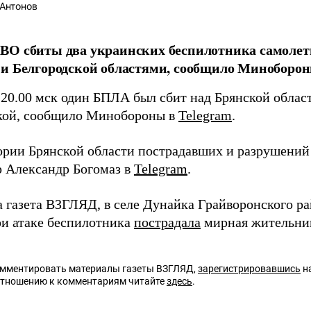
Антонов
О сбиты два украинских беспилотника самолетн
и Белгородской областями, сообщило Миноборон
 20.00 мск один БПЛА был сбит над Брянской облас
кой, сообщило Минобороны в
Telegram
.
ории Брянской области пострадавших и разрушений
р Александр Богомаз в
Telegram
.
а газета ВЗГЛЯД, в селе Дунайка Грайворонского р
ри атаке беспилотника
пострадала
мирная жительни
омментировать материалы газеты ВЗГЛЯД,
зарегистрировавшись
на
отношению к комментариям читайте
здесь
.