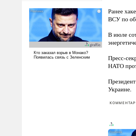
американские арсеналы.
Ранее хак
Сложившаяся ситуация
означает многолетний период
ВСУ по об
уязвимости США, например,
перед Китаем.
В июле с
энергетич
Пресс-сек
НАТО прот
Президен
Украине.
КОММЕНТАРИ