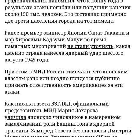
Градоначальник напомнил, что к концу года в
результате атаки погибли или получили ранения
около 150 тыс. человек. Это составило примерно
две трети населения города на тот момент.
Ранее премьер-министр Японии Санаэ Такаити и
мэр Хиросимы Кадзуми Мацуи во время
памятных мероприятий
не стали уточнять
, какая
именно страна нанесла ядерный удар шестого
августа 1945 года.
При этом в МИД России отмечали, что японским
властям рано или поздно придется публично
признать ответственность американцев за эти
атаки.
Как писала газета ВЗГЛЯД, официальный
представитель МИД Мария Захарова
уличила
японских чиновников в намеренном
замалчивании роли Вашингтона в ядерной
трагедии. Зампред Совета безопасности Дмитрий