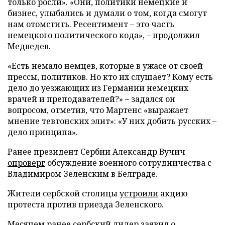
только росли». «Они, политики немецкие и
бизнес, улыбались и думали о том, когда смогут
нам отомстить. Ресентимент – это часть
немецкого политического кода», – продолжил
Медведев.
«Есть немало немцев, которые в ужасе от своей
прессы, политиков. Но кто их слушает? Кому есть
дело до уезжающих из Германии немецких
врачей и преподавателей?» – задался он
вопросом, отметив, что Мартенс «выражает
мнение тевтонских элит»: «У них добить русских –
дело принципа».
Ранее президент Сербии Александр Вучич
опроверг
обсуждение военного сотрудничества с
Владимиром Зеленским в Белграде.
Жители сербской столицы
устроили
акцию
протеста против приезда Зеленского.
Месяцем ранее сербский лидер
заявил
о