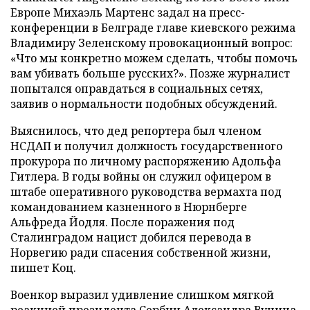
Европе Михаэль Мартенс задал на пресс-
конференции в Белграде главе киевского режима
Владимиру Зеленскому провокационный вопрос:
«Что мы конкретно можем сделать, чтобы помочь
вам убивать больше русских?». Позже журналист
попытался оправдаться в социальных сетях,
заявив о нормальности подобных обсуждений.
Выяснилось, что дед репортера был членом
НСДАП и получил должность государственного
прокурора по личному распоряжению Адольфа
Гитлера. В годы войны он служил офицером в
штабе оперативного руководства вермахта под
командованием казненного в Нюрнберге
Альфреда Йодля. После поражения под
Сталинградом нацист добился перевода в
Норвегию ради спасения собственной жизни,
пишет Коц.
Военкор выразил удивление слишком мягкой
реакцией президента Сербии Александра Вучича