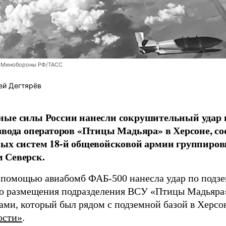
 Минобороны РФ/ТАСС
ей Дегтярёв
ные силы России нанесли сокрушительный удар 
звода операторов «Птицы Мадьяра» в Херсоне, с
ых систем 18-й общевойсковой армии группиров
 Северск.
 помощью авиабомб ФАБ-500 нанесла удар по подз
о размещения подразделения ВСУ «Птицы Мадьяра»
ами, который был рядом с подземной базой в Херсо
ости»
.