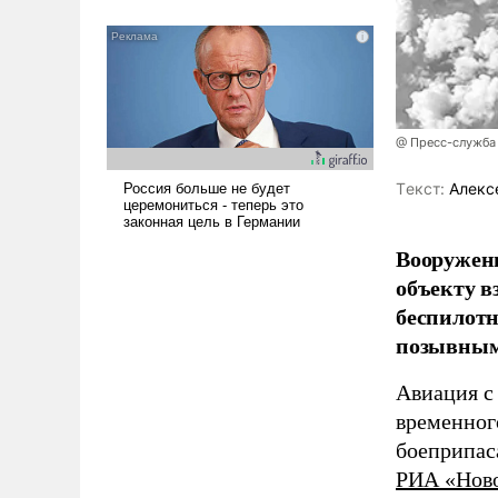
было образом для
псевдонаучной фантастики,
стало всерьез обсуждаемой
идеей.
@ Пресс-служба
Tекст:
Алекс
Вооружен
объекту в
беспилотн
позывным
Авиация с
временног
боеприпас
РИА «Нов