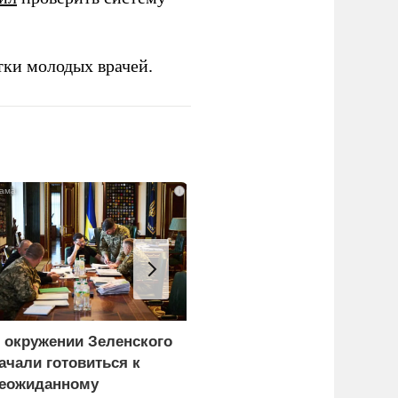
тки молодых врачей.
i
 окружении Зеленского
Турция нашла
ачали готовиться к
покупателей на
еожиданному
российские C-400