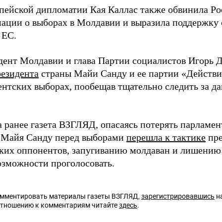
опейской дипломатии Кая Каллас также обвинила Р
ации о выборах в Молдавии и выразила поддержку
 ЕС.
дент Молдавии и глава Партии социалистов Игорь 
резидента
страны Майи Санду и ее партии «Действи
ентских выборах, пообещав тщательно следить за да
а ранее газета ВЗГЛЯД, опасаясь потерять парламен
 Майя Санду перед выборами
перешла к тактике
пре
ких оппонентов, запугиванию молдаван и лишению 
озможности проголосовать.
омментировать материалы газеты ВЗГЛЯД,
зарегистрировавшись
на
отношению к комментариям читайте
здесь
.