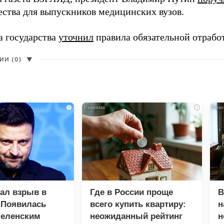
ества для выпускников медицинских вузов.
а государства
уточнил
правила обязательной отрабо
И (0)
▼
i
i
зал взрыв в
Где в России проще
В
 Появилась
всего купить квартиру:
н
Зеленским
неожиданный рейтинг
н