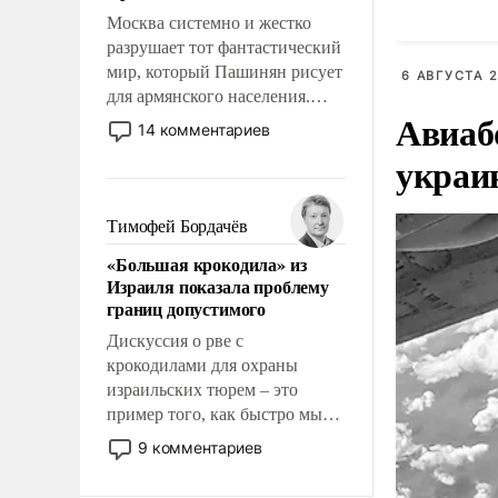
Москва системно и жестко
разрушает тот фантастический
мир, который Пашинян рисует
6 АВГУСТА 2
для армянского населения.
Авиаб
Мир, где политические
14 комментариев
прожекты будут безусловно
украи
оплачиваться за счет
российских
налогоплательщиков и где
Тимофей Бордачёв
Еревану за свои поступки не
«Большая крокодила» из
нужно отвечать.
Израиля показала проблему
границ допустимого
Дискуссия о рве с
крокодилами для охраны
израильских тюрем – это
пример того, как быстро мы
двигаемся по пути
9 комментариев
революционных изменений.
То, что несколько лет назад