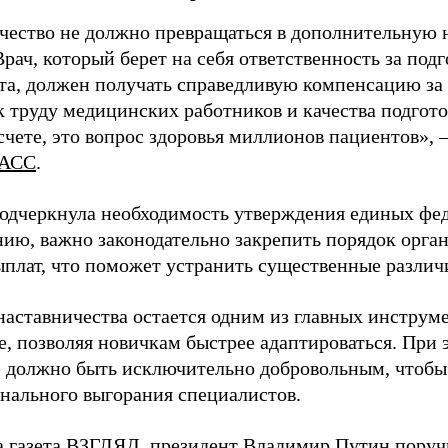
чество не должно превращаться в дополнительную
Врач, который берет на себя ответственность за под
та, должен получать справедливую компенсацию за э
 труду медицинских работников и качества подготов
чете, это вопрос здоровья миллионов пациентов», 
АСС
.
одчеркнула необходимость утверждения единых фед
нию, важно законодательно закрепить порядок орга
ыплат, что поможет устранить существенные различ
наставничества остается одним из главных инструм
, позволяя новичкам быстрее адаптироваться. При 
 должно быть исключительно добровольным, чтобы 
нального выгорания специалистов.
а газета ВЗГЛЯД, президент Владимир Путин
поруч