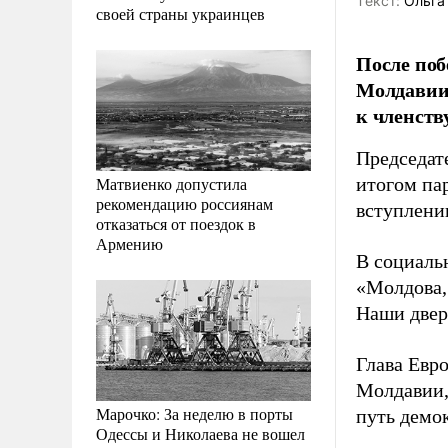
Tекст:
Ольга
своей страны украинцев
После поб
Молдавии
к членств
Председат
Матвиенко допустила
итогом па
рекомендацию россиянам
вступлени
отказаться от поездок в
Армению
В социальн
«Молдова, 
Наши двер
Глава Евр
Молдавии,
Марочко: За неделю в порты
путь демо
Одессы и Николаева не вошел