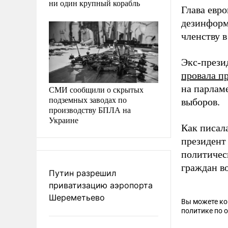
ни один крупный корабль
Глава евр
дезинформ
членству в
Экс-прези
провала п
на парлам
СМИ сообщили о скрытых
подземных заводах по
выборов.
производству БПЛА на
Украине
Как писал
президент
политичес
граждан в
Путин разрешил
приватизацию аэропорта
Шереметьево
Вы можете к
политике по 