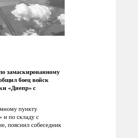
по замаскированному
ообщил боец войск
ки «Днепр» с
емному пункту
 и по складу с
не, пояснил собеседник