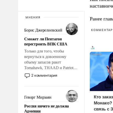
наставнич
МНЕНИЯ
Ранее глав
Борис Джерелиевский
КОММЕНТАРИ
Сможет ли Пентагон
перестроить ВПК США
Только для того, чтобы
вернуться к довоенному
объему запасов ракет
Tomahawk, THAAD и Patriot
США потребуется более трех
2 комментария
лет. Даже небольшая война с
Ираном опустошила
американские арсеналы.
Сложившаяся ситуация
Кто зака
Геворг Мирзаян
означает многолетний период
Монако?
Россия ничего не должна
уязвимости США, например,
связь с 
Армении
перед Китаем.