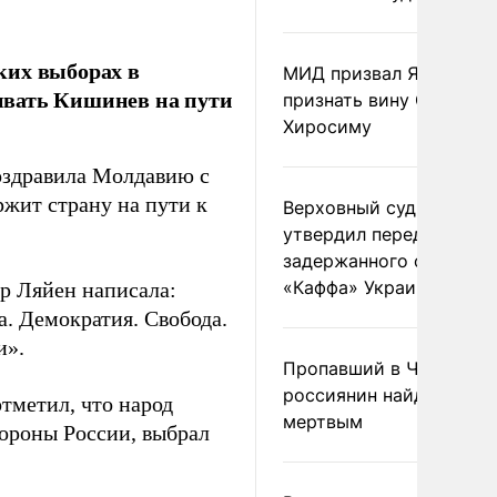
ких выборах в
МИД призвал Японию
ивать Кишинев на пути
признать вину США за
Хиросиму
оздравила Молдавию с
ржит страну на пути к
Верховный суд Швеции
утвердил передачу
задержанного сухогруз
«Каффа» Украине
ер Ляйен написала:
а. Демократия. Свобода.
и».
Пропавший в Черногор
россиянин найден
тметил, что народ
мертвым
тороны России, выбрал