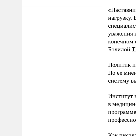
«Наставни
нагрузку. 
специалис
уважения к
конечном с
Болилой
Т
Политик п
По ее мне
систему в
Институт 
в медицине
программе
профессио
Как писал