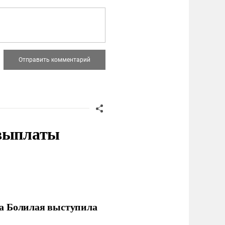
 выплаты
ла Болилая выступила