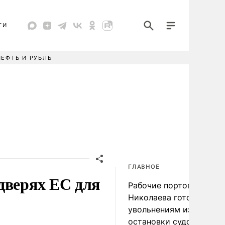
ТИ
НЕФТЬ И РУБЛЬ
ГЛАВНОЕ
дверях ЕС для
Рабочие портов Одессы
Николаева готовятся к
увольнениям из-за
остановки судоходства