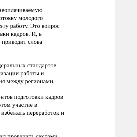
 неоплачиваемую
готовку молодого
ту работу. Это вопрос
ки кадров. И, в
– приводит слова
еральных стандартов.
низации работы и
ия между регионами.
ентов подготовки кадров
этом участие в
избежать переработок и
ил
проверить систему