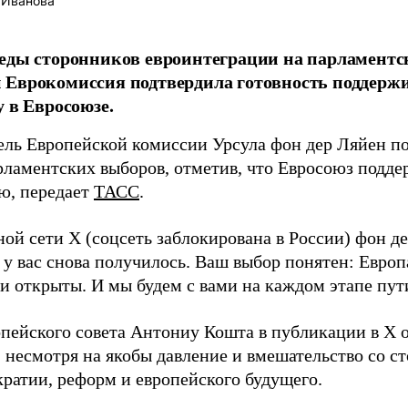
 Иванова
еды сторонников евроинтеграции на парламентс
 Еврокомиссия подтвердила готовность поддерж
у в Евросоюзе.
ель Европейской комиссии Урсула фон дер Ляйен п
рламентских выборов, отметив, что Евросоюз подде
ю, передает
ТАСС
.
ой сети X (соцсеть заблокирована в России) фон д
у вас снова получилось. Ваш выбор понятен: Европ
и открыты. И мы будем с вами на каждом этапе пут
опейского совета Антониу Кошта в публикации в X о
 несмотря на якобы давление и вмешательство со с
кратии, реформ и европейского будущего.