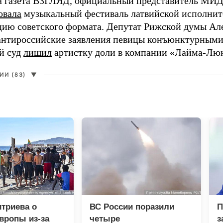
а газета ВЗГЛЯД, официальный представитель МИД
овала
музыкальный фестиваль латвийской исполнит
цию советского формата. Депутат Рижской думы Ал
нтироссийские заявления певицы конъюнктурными
й суд
лишил
артистку доли в компании «Лайма-Люк
И (83)
▼
триева о
ВС России поразили
П
вропы из-за
четыре
з