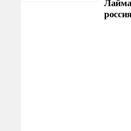
Лайма 
росси