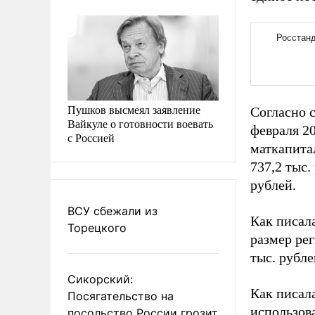
Пушков высмеял заявление
Согласно 
Вайкуле о готовности воевать
февраля 20
с Россией
маткапитал
737,2 тыс
рублей.
ВСУ сбежали из
Как писал
Торецкого
размер рег
тыс. рубл
Сикорский:
Как писал
Посягательство на
использов
посольство России грозит