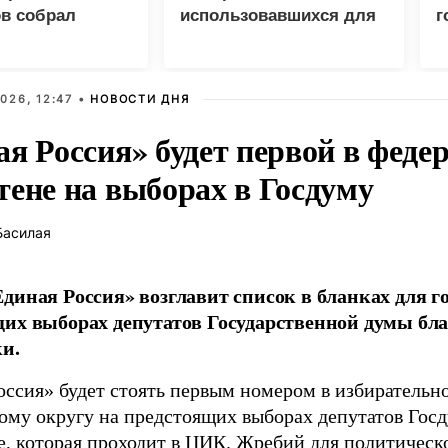
в собрал
использовавшихся для
г
 просмотров в
доставки грузов ВСУ
Р
судна
026, 12:47 •
НОВОСТИ ДНЯ
ая Россия» будет первой в феде
тене на выборах в Госдуму
Басилая
диная Россия» возглавит список в бланках для г
их выборах депутатов Государственной думы бла
и.
оссия» будет стоять первым номером в избирательн
ому округу на предстоящих выборах депутатов Гос
е, которая проходит в ЦИК. Жребий для политическ