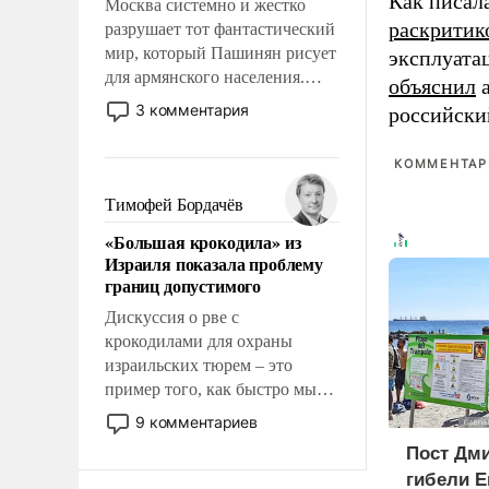
Как писал
Москва системно и жестко
раскритик
разрушает тот фантастический
мир, который Пашинян рисует
эксплуата
для армянского населения.
объяснил
а
Мир, где этому населению все
3 комментария
российски
должны просто по
определению, где его
КОММЕНТАРИ
политические прожекты будут
беспрекословно оплачиваться
Тимофей Бордачёв
за счет российских
«Большая крокодила» из
налогоплательщиков и где за
Израиля показала проблему
свои поступки не нужно
границ допустимого
отвечать.
Дискуссия о рве с
крокодилами для охраны
израильских тюрем – это
пример того, как быстро мы
двигаемся по пути
9 комментариев
революционных изменений.
Пост Дми
То, что несколько лет назад
гибели Е
было образом для