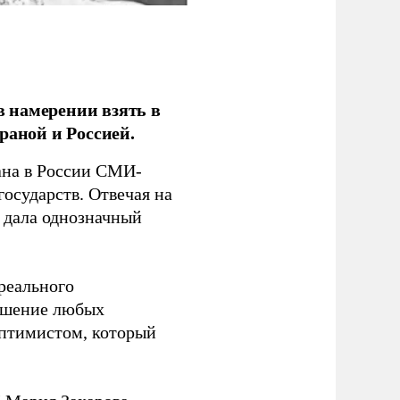
 намерении взять в
раной и Россией.
на в России СМИ-
государств. Отвечая на
 дала однозначный
 реального
решение любых
оптимистом, который