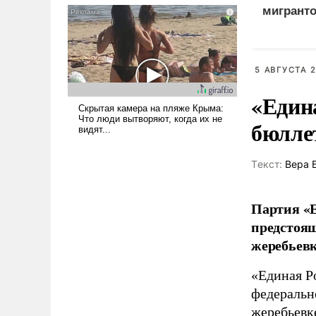
мигранто
псевдонаучной фантастики,
миллион
стало всерьез обсуждаемой
идеей.
X
5 АВГУСТА 2
«Един
бюлле
Tекст:
Вера 
Партия «Е
предстоящ
жеребьевк
«Единая Р
федеральн
жеребьевк