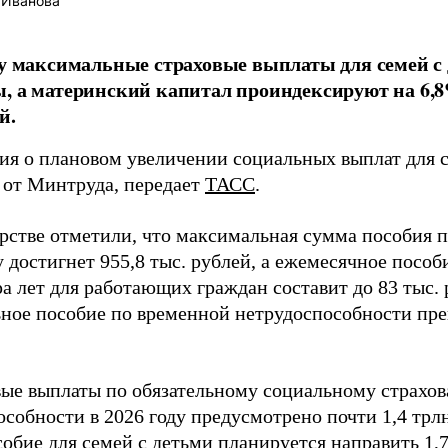
 Иванова
ду максимальные страховые выплаты для семей с 
, а материнский капитал проиндексируют на 6,8
й.
я о плановом увеличении социальных выплат для с
 от Минтруда, передает
ТАСС
.
рстве отметили, что максимальная сумма пособия п
у достигнет 955,8 тыс. рублей, а ежемесячное пособ
а лет для работающих граждан составит до 83 тыс.
ное пособие по временной нетрудоспособности прев
вые выплаты по обязательному социальному страхо
собности в 2026 году предусмотрено почти 1,4 трлн
обие для семей с детьми планируется направить 1,7