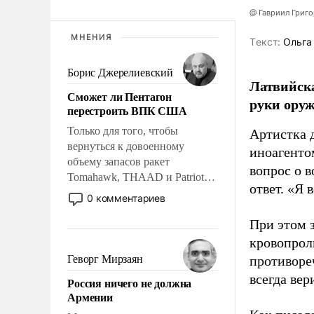
@ Гавриил Григ
МНЕНИЯ
Tекст:
Ольга
Борис Джерелиевский
Латвийска
Сможет ли Пентагон
руки оруж
перестроить ВПК США
Только для того, чтобы
Артистка 
вернуться к довоенному
иноагентом
объему запасов ракет
вопрос о 
Tomahawk, THAAD и Patriot
ответ. «Я 
США потребуется более трех
0 комментариев
лет. Даже небольшая война с
При этом з
Ираном опустошила
американские арсеналы.
кровопрол
Сложившаяся ситуация
Геворг Мирзаян
противоре
означает многолетний период
всегда вер
Россия ничего не должна
уязвимости США, например,
Армении
перед Китаем.