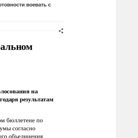
отовности воевать с
армии России
оссией
ральном
олосования на
годаря результатам
ом бюллетене по
думы согласно
ого объединения