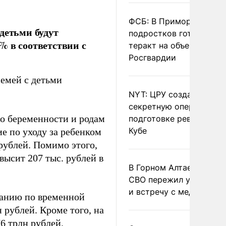
ФСБ: В Приморье трое
детьми будут
подростков готовили
% в соответствии с
теракт на объекте
Росгвардии
емей с детьми
NYT: ЦРУ создало
секретную опергруппу 
о беременности и родам
подготовке революции 
Кубе
ие по уходу за ребенком
 рублей. Помимо этого,
ысит 207 тыс. рублей в
В Горном Алтае участн
СВО пережил удар мол
и встречу с медведем
ванию по временной
 рублей. Кроме того, на
6 трлн рублей.