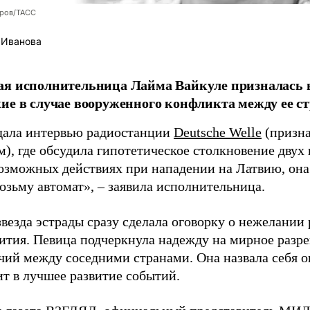
оров/ТАСС
 Иванова
я исполнительница Лайма Вайкуле призналась в
ие в случае вооруженного конфликта между ее ст
дала интервью радиостанции
Deutsche Welle
(призна
), где обсудила гипотетическое столкновение двух 
возможных действиях при нападении на Латвию, она
возьму автомат», – заявила исполнительница.
везда эстрады сразу сделала оговорку о нежелании
ития. Певица подчеркнула надежду на мирное раз
чий между соседними странами. Она назвала себя 
ит в лучшее развитие событий.