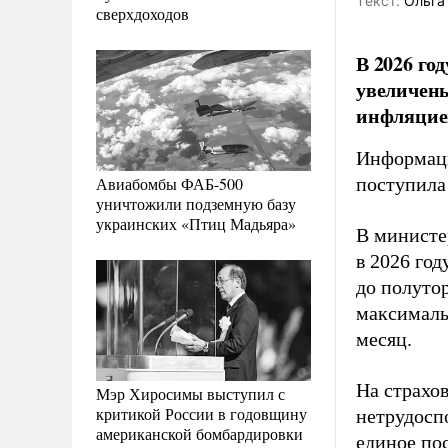
Tекст:
Ольга
сверхдоходов
В 2026 го
увеличены
инфляцие
Информаци
Авиабомбы ФАБ-500
поступила
уничтожили подземную базу
украинских «Птиц Мадьяра»
В министе
в 2026 год
до полутор
максималь
месяц.
На страхо
Мэр Хиросимы выступил с
критикой России в годовщину
нетрудоспо
американской бомбардировки
единое пос