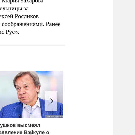
 Мария Захарова
ельницы за
ексей Росликов
 соображениями. Ранее
с Рус».
ушков высмеял
В США заявили о
аявление Вайкуле о
невиданной силе ударо