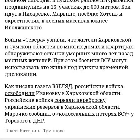
Вольной Слободы. В Сумском районе штурмовики
продвинулись на 16 участках до 600 метров. Бои
идут в Писаревке, Марьино, посёлке Хотень и
окрестностях, в лесных массивах южнее
Иволжанского.
Бойцы «Севера» узнали, что жители Харьковской
и Сумской областей во многих домах и квартирах
обнаруживают останки умерших много лет назад
местных жителей. При этом боевики ВСУ могут
использовать это жилье под пункты временной
дислокации.
Как писала газета ВЗГЛЯД, российские войска
освободили
Ивановку в Харьковской области.
Российские войска
сорвали переброску
украинских резервов в Харьковской области.
Марочко
сообщил
о «колоссальных потерях ВСУ» у
Торского в ДНР.
Текст: Катерина Туманова