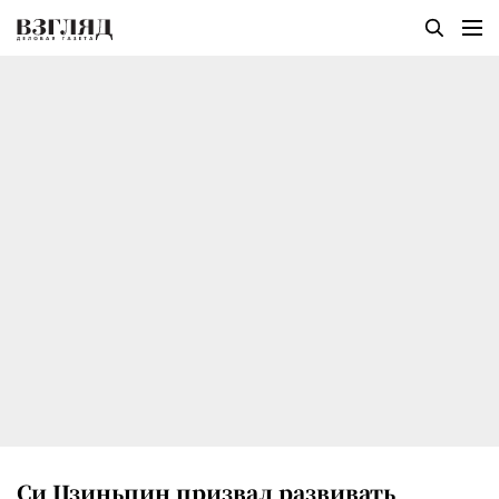
Си Цзиньпин призвал развивать