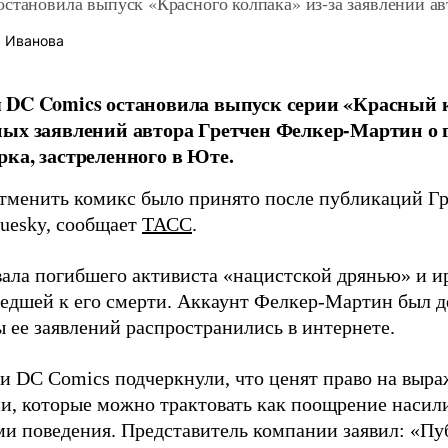
становила выпуск «Красного колпака» из-за заявлений ав
 Иванова
DC Comics остановила выпуск серии «Красный 
ых заявлений автора Гретчен Фелкер-Мартин о 
ка, застреленного в Юте.
тменить комикс было принято после публикаций Г
luesky, сообщает
ТАСС
.
вала погибшего активиста «нацистской дрянью» и и
ведшей к его смерти. Аккаунт Фелкер-Мартин был д
 ее заявлений распространились в интернете.
и DC Comics подчеркнули, что ценят право на выра
и, которые можно трактовать как поощрение насили
ми поведения. Представитель компании заявил: «П