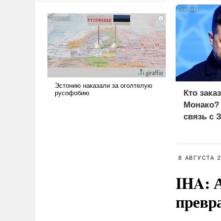
сложна и амбициозна. Однако
и ее реализация радикально
поднимет наши боевые
возможности.
Кто зака
Монако?
связь с 
8 АВГУСТА 2
IHA: 
превр