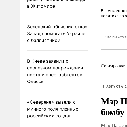
в Житомире
Вы можете к
политике по 
Зеленский объяснил отказ
Запада помогать Украине
с баллистикой
В Киеве заявили о
Сортировка:
серьезном повреждении
порта и энергообъектов
Одессы
9 АВГУСТА 2
Мэр Н
«Северяне» вывели с
бомбу
минного поля пленных
российских солдат
Мэр Нагаса