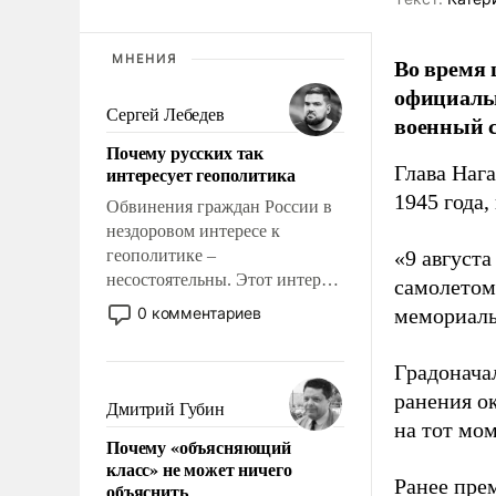
МНЕНИЯ
Во время 
официальн
Сергей Лебедев
военный с
Почему русских так
Глава Наг
интересует геополитика
1945 года,
Обвинения граждан России в
нездоровом интересе к
геополитике –
«9 август
несостоятельны. Этот интерес
самолетом,
рационален и прагматичен. Он
0 комментариев
мемориаль
обусловлен тысячелетним
опытом выживания в крайне
Градоначал
непростых условиях и
ранения ок
фундаментальным знанием,
Дмитрий Губин
что мировая политика имеет
на тот мом
Почему «объясняющий
свойство заявляться на порог
класс» не может ничего
нашего дома.
Ранее пре
объяснить