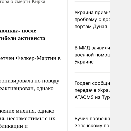
тора о смерти Кирка
Украина признала
проблему с доступом к
портам Дуная
колпак» после
гибели активиста
В МИД заявили о прямо
военной помощи Румы
ретчен Фелкер-Мартин в
Украине
ронизировала по поводу
Госдеп сообщил о
еактивирован, однако
передаче Украине раке
ATACMS из Турции
жение мнения, однако
я, несовместимы с их
Вучич пообещал
убликации и
Зеленскому помочь со