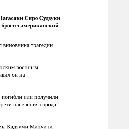
 Нагасаки Сиро Судзуки
 сбросил американский
л виновника трагедии
канским военным
аявил он на
ки погибли или получили
трети населения города
мы Кадзуми Мацуи во