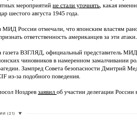
ятных мероприятий
не стали уточнять
, какая именн
ар шестого августа 1945 года.
в МИД России отмечали, что японским властям рано
ризнать ответственность американцев за эти атаки.
а газета ВЗГЛЯД, официальный представитель МИ
онских чиновников в намеренном замалчивании ро
рагедии. Зампред Совета безопасности Дмитрий Ме
IF из-за подобного поведения.
посол Ноздрев
заявил
об участии делегации России 
И (21)
▼