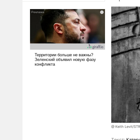
@ Keith Levit/ST
Tекст:
Катер