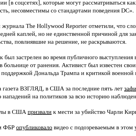
ии [в соцсетях], которые могут рассматриваться к
сть, несовместимы со стандартами поведения DC».
 журнала The Hollywood Reporter отметили, что сл
ледней каплей, но не единственной причиной для за
ьства, повлиявшие на решение, не раскрываются.
к был застрелен во время публичного выступления 
 в больнице от ранения. Активист был известен св
, поддержкой Дональда Трампа и критикой военной
а газета ВЗГЛЯД, в США за последние пять лет
заф
о нападений на политиков за всю историю наблюде
илы в США
призвали
к мести за убийство Чарли Кир
м ФБР
опубликовало
видео с подозреваемым в этом 