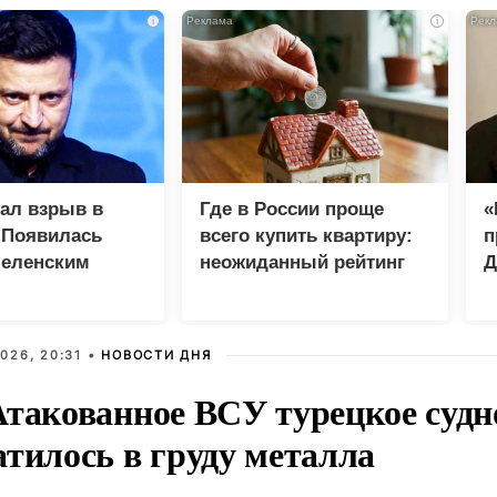
i
i
зал взрыв в
Где в России проще
«
 Появилась
всего купить квартиру:
п
Зеленским
неожиданный рейтинг
Д
026, 20:31 •
НОВОСТИ ДНЯ
Атакованное ВСУ турецкое судн
атилось в груду металла