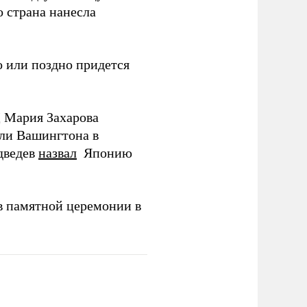
о страна нанесла
 или поздно придется
Д Мария Захарова
ли Вашингтона в
дведев
назвал
Японию
в памятной церемонии в