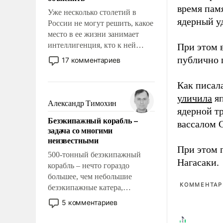
время пам
Уже несколько столетий в
ядерный уд
России не могут решить, какое
место в ее жизни занимает
интеллигенция, кто к ней
При этом 
принадлежит, а кого из нее
публично п
17 комментариев
исключили с правом
восстановления и без оного. И
Как писал
чем она отличается от просто
уличила
яп
образованных людей. Иногда
Александр Тимохин
ядерной т
казалось, что эти вопросы
Безэкипажный корабль –
решены раз и навсегда, но –
вассалом C
задача со многими
нет, не решены.
неизвестными
При этом 
500-тонный безэкипажный
Нагасаки.
корабль – нечто гораздо
большее, чем небольшие
КОММЕНТАРИ
безэкипажные катера,
применение которых уже
5 комментариев
стало обыденностью. Задача по
созданию такого корабля очень