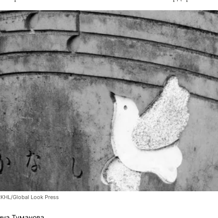
RKHL/Global Look Press
ина Туманова