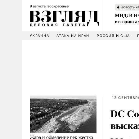
9 августа, воскресенье
Новость ч
МИД: В НА
историю а
УКРАИНА
АТАКА НА ИРАН
РОССИЯ И США
12 СЕНТЯБРЯ
DC Co
выска
Жара и обмеление рек жестко