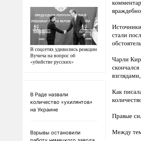
комментар
враждебно
Источники
стали пос
обстоятел
В соцсетях удивились реакции
Вучича на вопрос об
Чарли Кир
«убийстве русских»
скончался
взглядами
Как писал
В Раде назвали
количеств
количество «ухилянтов»
на Украине
Правые с
Между те
Взрывы остановили
работу немецкого завода