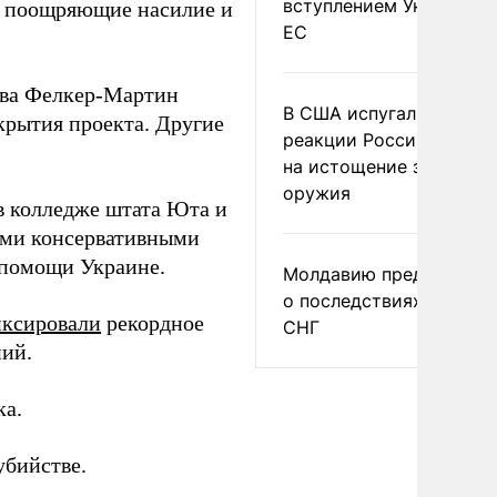
вступлением Украины в
ак поощряющие насилие и
ЕС
ова Фелкер-Мартин
В США испугались
крытия проекта. Другие
реакции России и Кита
на истощение запасов
оружия
в колледже штата Юта и
оими консервативными
 помощи Украине.
Молдавию предупреди
о последствиях выхода
иксировали
рекордное
СНГ
ний.
ка.
убийстве.