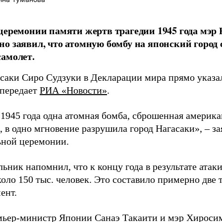
церемонии памяти жертв трагедии 1945 года мэр
о заявил, что атомную бомбу на японский город
амолет.
асаки Сиро Судзуки в Декларации мира прямо указа
 передает
РИА «Новости»
.
а 1945 года одна атомная бомба, сброшенная амери
 в одно мгновение разрушила город Нагасаки», – з
ной церемонии.
ьник напомнил, что к концу года в результате ата
оло 150 тыс. человек. Это составило примерно две 
ент.
мьер-министр Японии Санаэ Такаити и мэр Хироси