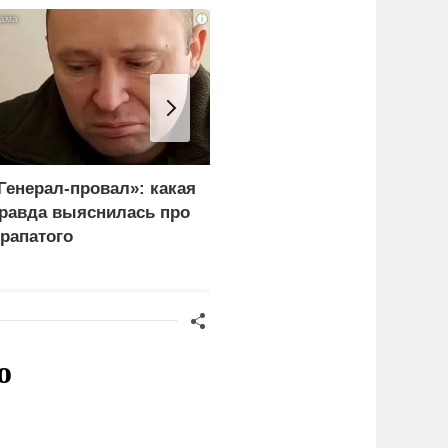
i
Генерал-провал»: какая
Каким стал итог
равда выяснилась про
переговоров Лаврова и
рапатого
Рубио
о