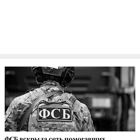
ФСБ вскрыла сеть помогавших