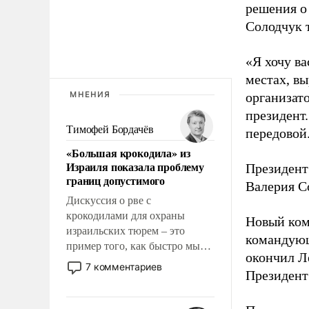
решения о
Солодчук 
«Я хочу в
местах, вы
МНЕНИЯ
организато
президент
Тимофей Бордачёв
передовой
«Большая крокодила» из
Израиля показала проблему
Президент
границ допустимого
Валерия С
Дискуссия о рве с
крокодилами для охраны
Новый ком
израильских тюрем – это
командующ
пример того, как быстро мы
окончил Л
двигаемся по пути
7 комментариев
Президен
революционных изменений.
То, что несколько лет назад
было образом для