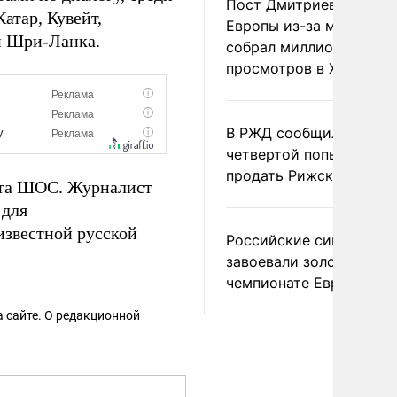
Пост Дмитриева о гибе
атар, Кувейт,
Европы из-за мигранто
и Шри-Ланка.
собрал миллион
просмотров в X
В РЖД сообщили о
четвертой попытке
продать Рижский вокза
ита ШОС. Журналист
 для
известной русской
Российские синхронис
завоевали золото на
чемпионате Европы
 сайте. О редакционной