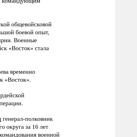
ть командующим
ской общевойсковой
льшой боевой опыт,
ирии. Военные
йск «Восток» стала
рева временно
к «Восток».
ардейской
операции.
н
генерал-полковник
 округа за 16 лет
 командования военной