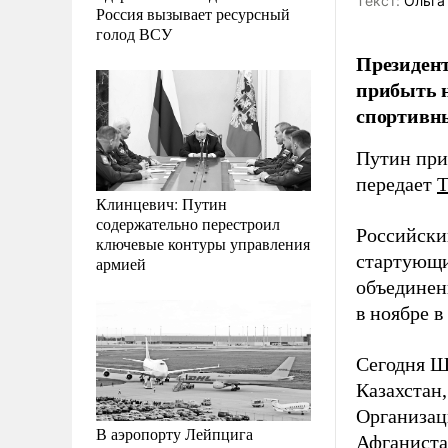
Tекст:
Ольга
Россия вызывает ресурсный
голод ВСУ
Президен
прибыть н
спортивн
Путин при
передает
Клинцевич: Путин
содержательно перестроил
Российски
ключевые контуры управления
стартующи
армией
объединен
в ноябре в
Сегодня Ш
Казахстан
Организац
В аэропорту Лейпцига
Афганиста