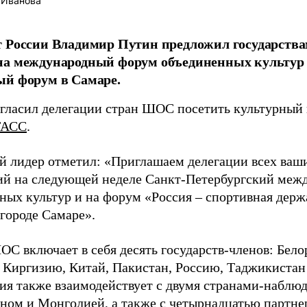
 Иванова
т России Владимир Путин предложил государст
а международный форум объединенных культур 
ый форум в Самаре.
гласил делегации стран ШОС посетить культурный
ТАСС
.
й лидер отметил: «Приглашаем делегации всех ваши
й на следующей неделе Санкт-Петербургский меж
ных культур и на форум «Россия – спортивная держ
 городе Самаре».
ОС включает в себя десять государств-членов: Бел
, Киргизию, Китай, Пакистан, Россию, Таджикистан
ия также взаимодействует с двумя странами-наблюд
ном и Монголией, а также с четырнадцатью партнер