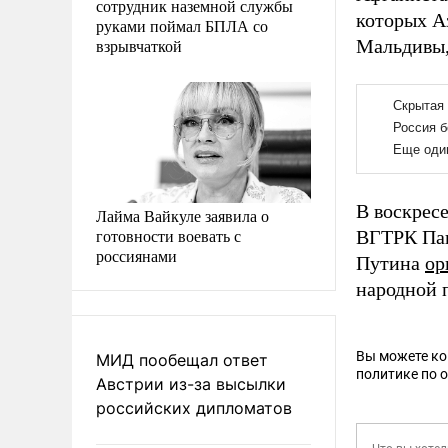
сотрудник наземной службы
которых А
руками поймал БПЛА со
взрывчаткой
Мальдивы,
В воскрес
Лайма Вайкуле заявила о
готовности воевать с
ВГТРК Пав
россиянами
Путина
ор
народной 
Вы можете к
МИД пообещал ответ
политике по 
Австрии из-за высылки
российских дипломатов