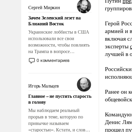
Путин
пре
псевдонаучной фантастики,
Сергей Миркин
группиров
стало всерьез обсуждаемой
Зачем Зеленский лезет на
идеей.
Ближний Восток
Герой Рос
армией и 
Украинские лоббисты в США
включая с
использовали все свои
возможности, чтобы повлиять
эксперты
на Трампа в вопросе
лучшей в 
предоставления вооружений
0 комментариев
своим нанимателям. Вероятно,
Российски
кому-то из тех, кто
исполняющ
консультирует Киев, пришла в
голову мысль: хорошо бы
Игорь Мальцев
продемонстрировать, что
Ранее он 
Главное – не пустить старость
Украина вступила в
общевойск
в голову
вооруженное противостояние
с Ираном.
Мы наблюдаем реальный
Командую
прорыв в теме, которую по
Денис Лям
привычке называем
прошел пу
«старостью». Кстати, и слово-