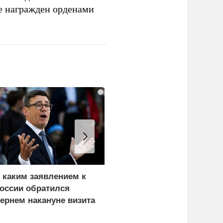
е награжден орденами
i
 каким заявлением к
В окружении Зеленског
оссии обратился
начали готовиться к
ернем накануне визита
неожиданному
еленского
сценарию