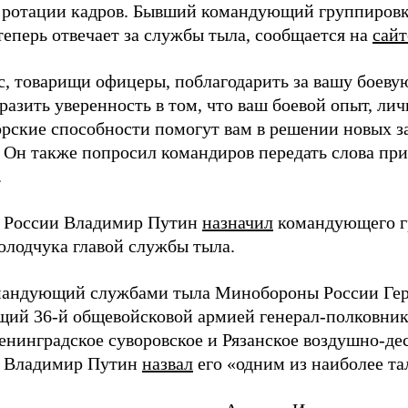
 ротации кадров. Бывший командующий группиров
теперь отвечает за службы тыла, сообщается на
сай
ас, товарищи офицеры, поблагодарить за вашу боеву
разить уверенность в том, что ваш боевой опыт, лич
рские способности помогут вам в решении новых за
. Он также попросил командиров передать слова пр
.
 России Владимир Путин
назначил
командующего г
олодчука главой службы тыла.
андующий службами тыла Минобороны России Гер
ий 36-й общевойсковой армией генерал-полковник
енинградское суворовское и Рязанское воздушно-де
т Владимир Путин
назвал
его «одним из наиболее т