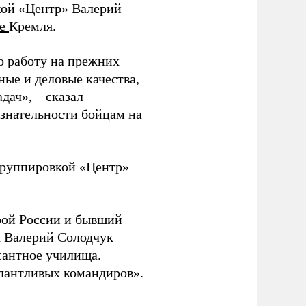
кой «Центр» Валерий
те
Кремля.
ю работу на прежних
ные и деловые качества,
дач», – сказал
изнательности бойцам на
руппировкой «Центр»
ой России и бывший
 Валерий Солодчук
сантное училища.
алантливых командиров».