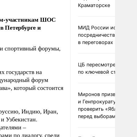
Краматорске
вам-участникам ШОС
в Петербурге и
МИД России исключил
посредничество Герма
в переговорах по Украи
 и спортивный форумы,
ЦБ пересмотрел прогно
х государств на
по ключевой ставке
дународный форум
ава», который состоится
Миронов призвал Миню
и Генпрокуратуру
проверить «Яблоко»
оруссию, Индию, Иран,
перед выборами
 и Узбекистан.
ателями –
ами по диалогу, среди