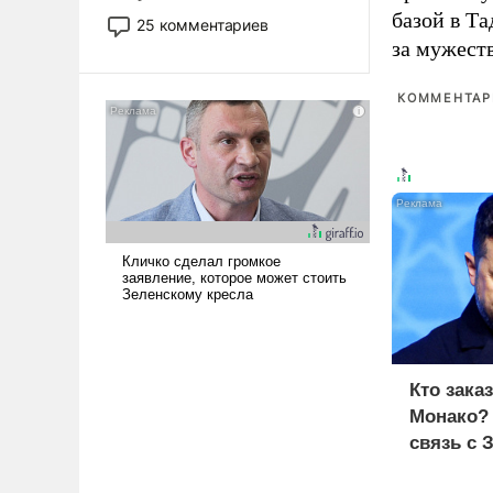
то это уже стараются не
базой в Т
25 комментариев
использовать – так же, как
за мужест
«бабка», «дед», – хотя бы в
образованной среде, потому
КОММЕНТАРИ
что оно уже несет негативные
коннотации.
Кто зака
Монако?
связь с 