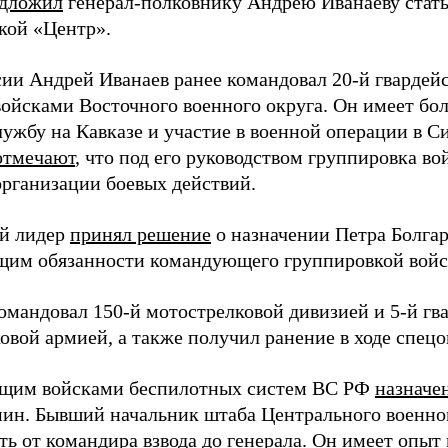
дложил
генерал-полковнику Андрею Иванаеву ста
кой «Центр».
сии Андрей Иванаев ранее командовал 20-й гвардей
войсками Восточного военного округа. Он имеет бо
лужбу на Кавказе и участие в военной операции в С
отмечают
, что под его руководством группировка во
организации боевых действий.
й лидер
принял решение
о назначении Петра Болга
им обязанности командующего группировкой войс
командовал 150-й мотострелковой дивизией и 5-й гв
овой армией, а также получил ранение в ходе спец
щим войсками беспилотных систем ВС РФ
назначе
ин. Бывший начальник штаба Центрального военного
ть от командира взвода до генерала. Он имеет опыт