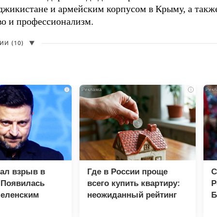
аджикистане и армейским корпусом в Крыму, а такж
во и профессионализм.
И (10)
▼
i
i
зал взрыв в
Где в России проще
С
 Появилась
всего купить квартиру:
Р
Зеленским
неожиданный рейтинг
Б
З