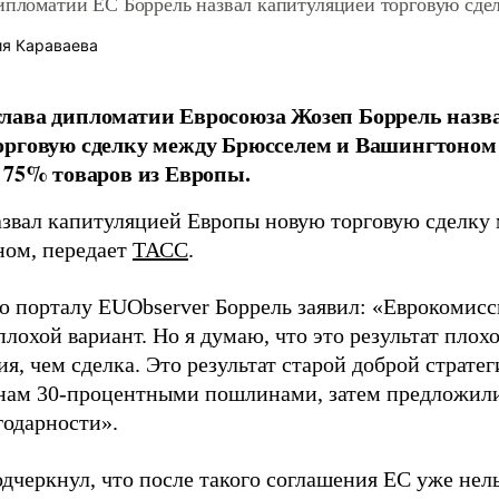
дипломатии ЕС Боррель назвал капитуляцией торговую сд
я Караваева
лава дипломатии Евросоюза Жозеп Боррель назв
орговую сделку между Брюсселем и Вашингтоном
 75% товаров из Европы.
азвал капитуляцией Европы новую торговую сделку
ом, передает
ТАСС
.
ю порталу EUObserver Боррель заявил: «Еврокомисси
лохой вариант. Но я думаю, что это результат плохо
я, чем сделка. Это результат старой доброй страт
нам 30-процентными пошлинами, затем предложили
годарности».
дчеркнул, что после такого соглашения ЕС уже нель