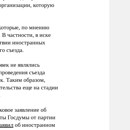
организации, которую
которые, по мнению
В частности, в иске
тствии иностранных
о съезда.
век не являлись
проведения съезда
ек. Таким образом,
тельства еще на стадии
.
ковое заявление об
аты Госдумы от партии
аявил
об иностранном