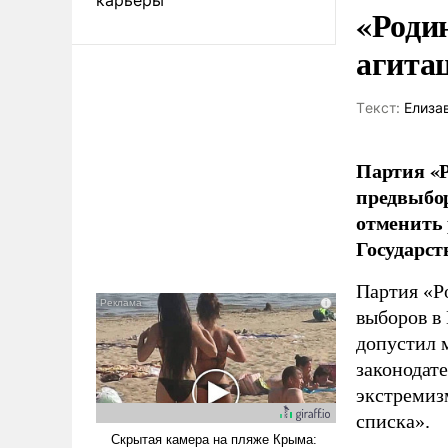
«Роди
агита
Tекст:
Елиза
Партия «Р
предвыбор
отменить 
Государст
Партия «Р
выборов в
допустил 
законодат
экстремиз
списка».