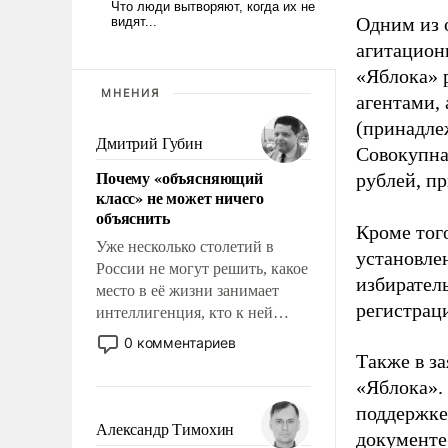
Одним из 
агитацион
«Яблока» 
МНЕНИЯ
агентами,
(принадле
Дмитрий Губин
Совокупная
Почему «объясняющий
рублей, пр
класс» не может ничего
объяснить
Кроме тог
Уже несколько столетий в
установле
России не могут решить, какое
избиратель
место в её жизни занимает
регистрац
интеллигенция, кто к ней
принадлежит, а кого из неё
0 комментариев
исключили с правом
Также в з
восстановления и без оного. И
«Яблока».
чем она отличается от просто
поддержке
образованных людей. Иногда
Александр Тимохин
документе
казалось, что эти вопросы