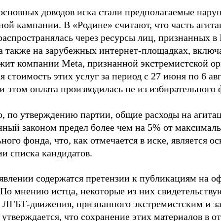
основных доводов иска стали предполагаемые нару
ной кампании. В «Родине» считают, что часть агит
распространялась через ресурсы лиц, признанных 
 а также на зарубежных интернет-площадках, включа
жит компании Meta, признанной экстремистской ор
 стоимость этих услуг за период с 27 июня по 6 ав
и этом оплата производилась не из избирательного 
о, по утверждению партии, общие расходы на агит
нный законом предел более чем на 5% от максималь
ного фонда, что, как отмечается в иске, является 
ии списка кандидатов.
аявлении содержатся претензии к публикациям на о
 По мнению истца, некоторые из них свидетельству
 ЛГБТ-движения, признанного экстремистским и з
 утверждается, что сохранение этих материалов в о