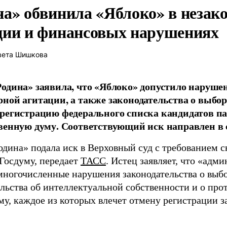
на» обвинила «Яблоко» в незак
ции и финансовых нарушениях
вета Шишкова
одина» заявила, что «Яблоко» допустило наруше
ной агитации, а также законодательства о выбор
регистрацию федерального списка кандидатов па
венную думу. Соответствующий иск направлен в с
одина» подала иск в Верховный суд с требованием с
 Госдуму, передает
ТАСС
. Истец заявляет, что «адм
многочисленные нарушения законодательства о выбор
ельства об интеллектуальной собственности и о про
му, каждое из которых влечет отмену регистрации 