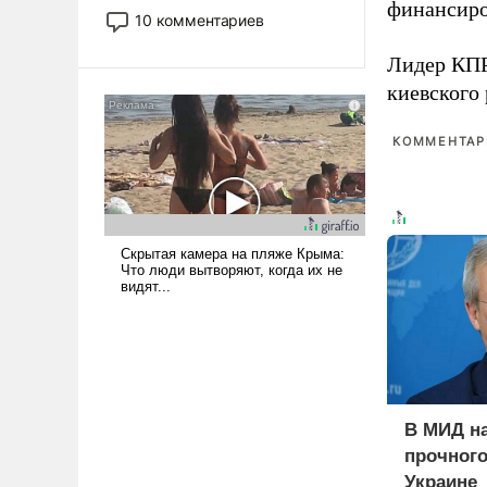
финансиро
постепенно вытесняя и
10 комментариев
отменяя традиционное
требование к человеку – быть
Лидер КП
мужественным и твердым под
киевского
ударами судьбы, брать на себя
ответственность, помогать
КОММЕНТАРИ
слабым, идти вперед и
адаптироваться.
В МИД н
прочного
Украине