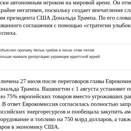
ески автономным игроком на мировой арене. Он отм
крайне негативен, поскольку создает впечатление с
ям президента США Дональда Трампа. По его слова
ованного соглашения с помощью «стратегии улыбок
успеха.
ключена 27 июля после переговоров главы Еврокоми
ональда Трампа. Вашингтон с 1 августа установит 
но 75% европейских товаров вместо угрожавших ра
. В ответ Еврокомиссия согласилась полностью зап
оссийских энергоресурсов и пообещала закупить аме
орудование и топливо на 750 млрд долларов, а такж
аров в экономику США.