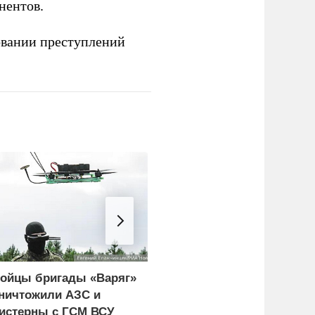
нентов.
овании преступлений
ойцы бригады «Варяг»
За ночь над Россией
ничтожили АЗС и
уничтожили 203 дрона
истерны с ГСМ ВСУ
ВСУ