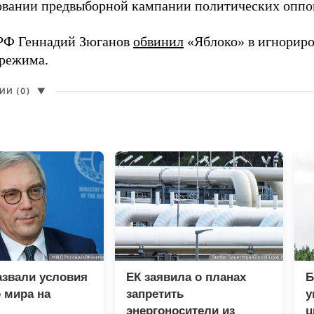
вании предвыборной кампании политических оппо
РФ Геннадий Зюганов
обвинил
«Яблоко» в игнорир
 режима.
И (0)
▼
азвали условия
ЕК заявила о планах
Б
 мира на
запретить
у
энергоносители из
ц