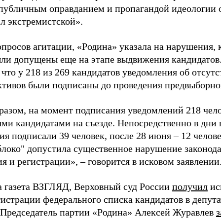
«публичным оправданием и пропагандой идеологии 
ал экстремистской».
просов агитации, «Родина» указала на нарушения, 
ыли допущены еще на этапе выдвижения кандидатов. 
 что у 218 из 269 кандидатов уведомления об отсу
активов были подписаны до проведения предвыборног
разом, на момент подписания уведомлений 218 чело
ми кандидатами на съезде. Непосредственно в дни 
я подписали 39 человек, после 28 июня – 12 челов
блоко" допустила существенное нарушение законода
 и регистрации», – говорится в исковом заявлении
а газета ВЗГЛЯД, Верховный суд России
получил
ис
гистрации федерального списка кандидатов в депут
 Председатель партии «Родина» Алексей Журавлев
з