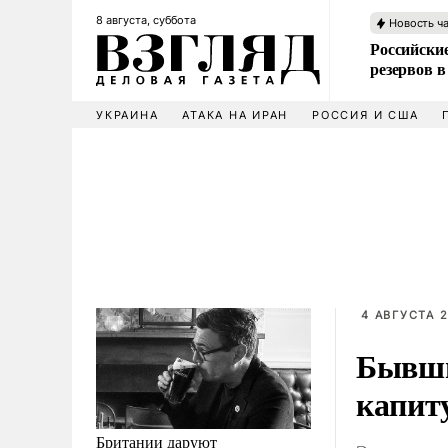
8 августа, суббота
Новость ч
Российские
резервов в
УКРАИНА
АТАКА НА ИРАН
РОССИЯ И США
4 АВГУСТА 2
Бывши
капит
Британии даруют