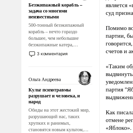
Безэкипажный корабль –
является 
решены раз и навсегда, но –
задача со многими
нет, не решены.
суд призн
неизвестными
500-тонный безэкипажный
Помимо во
корабль – нечто гораздо
партии, б
большее, чем небольшие
говорится,
безэкипажные катера,
счетов и 
применение которых уже
3 комментария
стало обыденностью. Задача по
созданию такого корабля очень
«Таким об
сложна и амбициозна. Однако
выдвинуты
и ее реализация радикально
Ольга Андреева
уведомлени
поднимет наши боевые
Культ психотравмы
партия "Я
возможности.
разрушает и человека, и
выдвижения
народ
Обиды на этот жестокий мир,
Как писал
разрушающий нас, таких
отмене ре
хрупких и ранимых,
«Яблоко».
становятся новым культом,