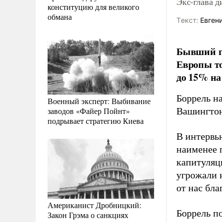
Экс-глава 
конституцию для великого
обмана
Tекст:
Евгени
Бывший г
Европы т
до 15% на
Боррель н
Военный эксперт: Выбивание
заводов «Файер Пойнт»
Вашингтон
подрывает стратегию Киева
В интервь
наименее п
капитуляци
угрожали 
от нас бла
Американист Дробницкий:
Боррель по
Закон Грэма о санкциях