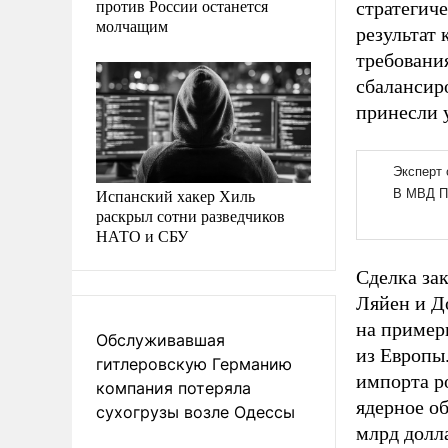
против России останется
стратегич
молчащим
результат 
требовани
сбалансир
принесли 
Испанский хакер Хиль
раскрыл сотни разведчиков
НАТО и СБУ
Сделка за
Ляйен и Д
на пример
Обслуживавшая
из Европы
гитлеровскую Германию
импорта р
компания потеряла
ядерное об
сухогрузы возле Одессы
млрд долл