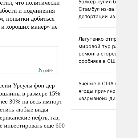
Уолкер купил билет в
етил, что политически
Стамбул из-за угрозы
лабости и подчинения
депортации из России
м, попытки добиться
 и хороших манер» не
Лагутенко отправился в
мировой тур ради
ремонта сгоревшего
особняка в США
Ученые в США назвали 
ссии Урсулы фон дер
ягоды причиной
пошлины в размере 15%
«взрывной» диареи
нее 30% на весь импорт
ретить любые виды
риканские нефть, газ,
е инвестировать еще 600