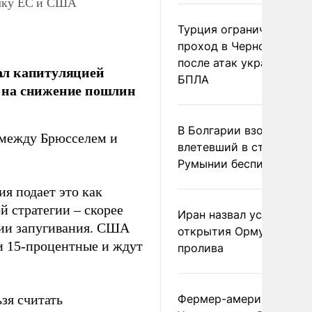
елку ЕС и США
Турция ограничила
проход в Черное море
после атак украинских
ал капитуляцией
БПЛА
 на снижение пошлин
В Болгарии взорвался
 между Брюсселем и
влетевший в страну из
Румынии беспилотник
я подает это как
й стратегии – скорее
Иран назвал условие
егии запугивания. США
открытия Ормузского
 15-процентные и ждут
пролива
зя считать
Фермер-американец