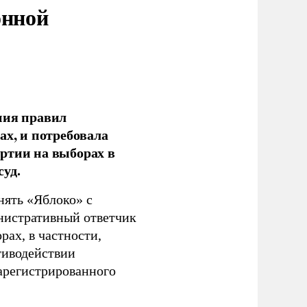
онной
ния правил
ах, и потребовала
ртии на выборах в
уд.
нять «Яблоко» с
инистративный ответчик
ах, в частности,
тиводействии
зарегистрированного