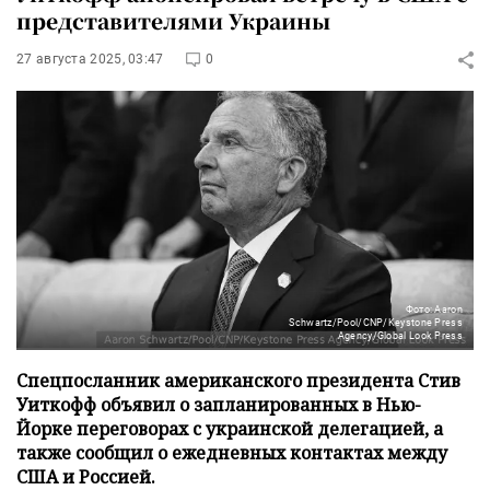
представителями Украины
27 августа 2025, 03:47
0
Фото: Aaron
Schwartz/Pool/CNP/Keystone Press
Agency/Global Look Press
Спецпосланник американского президента Стив
Уиткофф объявил о запланированных в Нью-
Йорке переговорах с украинской делегацией, а
также сообщил о ежедневных контактах между
США и Россией.