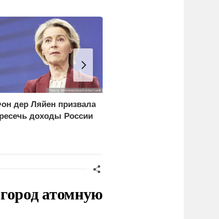
он дер Ляйен призвала
В МВД Польши назвали
ресечь доходы России
депортацию украинцев
идиотской идеей
 город атомную