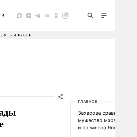
ТИ
НЕФТЬ И РУБЛЬ
ГЛАВНОЕ
нады
Захарова сравнила
е
мужество мэра Нагаса
и премьера Японии