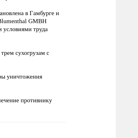
ановлена в Гамбурге и
 Blumenthal GMBH
и условиями труда
 трем сухогрузам с
ры уничтожения
печение противнику