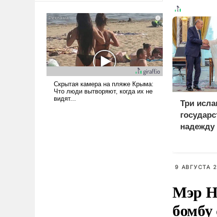
сложна и амбициозна. Однако
и ее реализация радикально
поднимет наши боевые
возможности.
Три исла
государс
надежду
9 АВГУСТА 2
Мэр Н
бомбу