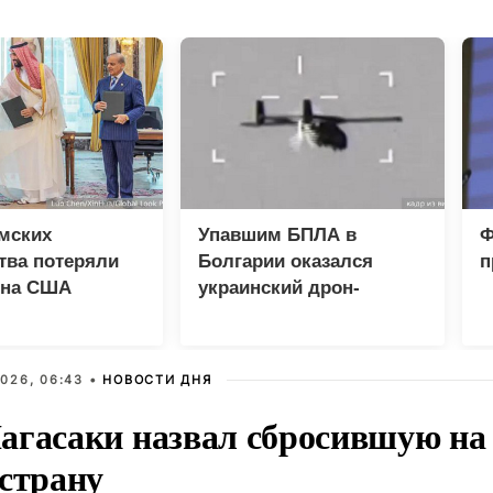
мских
Упавшим БПЛА в
Ф
тва потеряли
Болгарии оказался
п
 на США
украинский дрон-
приманка «Майя»
026, 06:43 •
НОВОСТИ ДНЯ
агасаки назвал сбросившую на
 страну