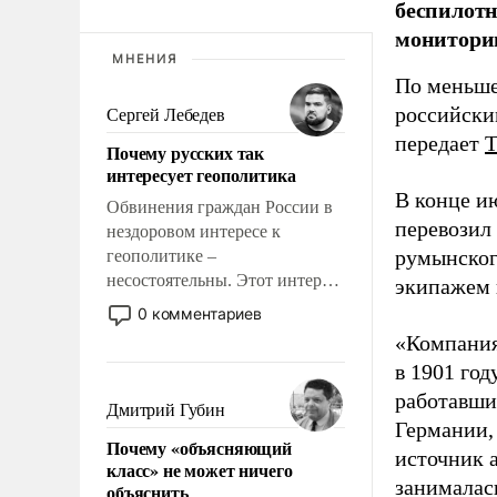
беспилотн
мониторин
МНЕНИЯ
По меньше
российски
Сергей Лебедев
передает
Почему русских так
интересует геополитика
В конце и
Обвинения граждан России в
перевозил
нездоровом интересе к
румынског
геополитике –
несостоятельны. Этот интерес
экипажем 
рационален и прагматичен. Он
0 комментариев
обусловлен тысячелетним
«Компания
опытом выживания в крайне
в 1901 год
непростых условиях и
работавши
фундаментальным знанием,
Дмитрий Губин
что мировая политика имеет
Германии, 
Почему «объясняющий
свойство заявляться на порог
источник 
класс» не может ничего
нашего дома.
занималас
объяснить