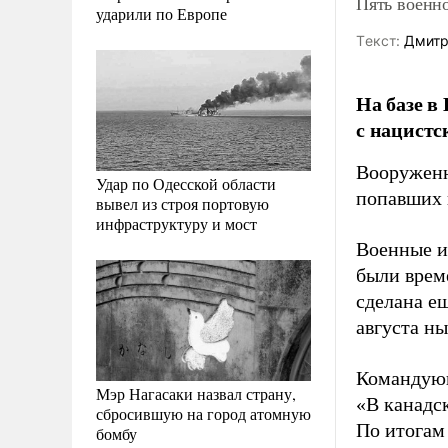
Пять военн
ударили по Европе
Tекст:
Дмитр
На базе в
с нацистс
Вооруженн
Удар по Одесской области
попавших 
вывел из строя портовую
инфраструктуру и мост
Военные и
были врем
сделана ещ
августа ны
Командующ
Мэр Нагасаки назвал страну,
«В канадс
сбросившую на город атомную
По итогам
бомбу