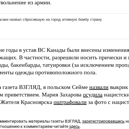
увольнение из армии.
ие годы в устав ВС Канады были внесены изменения
жащих. В частности, разрешили носить прически и
оды, бакенбарды, татуировки (за исключением проп
менты одежды противоположного пола.
а газета ВЗГЛЯД, в польском Сейме
назвали
выкрик 
м приветствием. Мария Захарова
осудила
нацистски
 Жителя Красноярска
оштрафовали
за фото с нацис
омментировать материалы газеты ВЗГЛЯД,
зарегистрировавшись
на
отношению к комментариям читайте
здесь
.