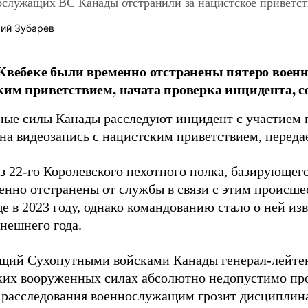
ослужащих ВС Канады отстранили за нацистское приветст
ий Зубарев
 Квебеке были временно отстранены пятеро военн
ким приветствием, начата проверка инцидента, 
ые силы Канады расследуют инцидент с участием 
на видеозапись с нацистским приветствием, перед
з 22-го Королевского пехотного полка, базирующег
енно отстранены от службы в связи с этим происше
е в 2023 году, однако командованию стало о ней изв
нешнего года.
ий Сухопутными войсками Канады генерал-лейтен
ких вооруженных силах абсолютно недопустимо про
 расследования военнослужащим грозит дисциплина