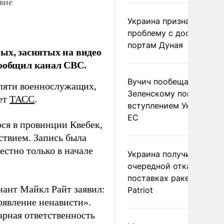
вие
Украина признала
проблему с доступом к
портам Дуная
ых, заснятых на видео
сообщил канал СВС.
Вучич пообещал
пяти военнослужащих,
Зеленскому помочь со
ает
ТАСС
.
вступлением Украины в
ЕС
ося в провинции Квебек,
ствием. Запись была
естно только в начале
Украина получила
очередной отказ в
поставках ракет для
ант Майкл Райт заявил:
Patriot
явление ненависти».
рная ответственность