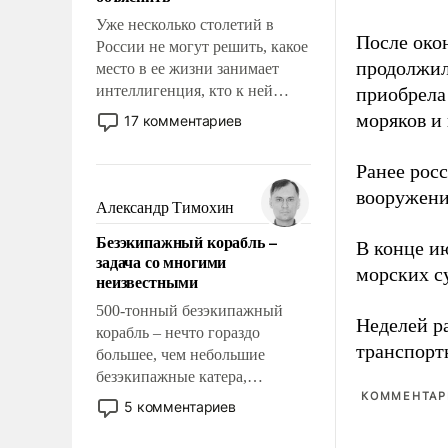
Уже несколько столетий в
После око
России не могут решить, какое
продолжил
место в ее жизни занимает
интеллигенция, кто к ней
приобрела
принадлежит, а кого из нее
моряков и
17 комментариев
исключили с правом
восстановления и без оного. И
Ранее рос
чем она отличается от просто
вооружени
образованных людей. Иногда
Александр Тимохин
казалось, что эти вопросы
Безэкипажный корабль –
решены раз и навсегда, но –
В конце и
задача со многими
нет, не решены.
морских су
неизвестными
500-тонный безэкипажный
Неделей р
корабль – нечто гораздо
транспорт
большее, чем небольшие
безэкипажные катера,
КОММЕНТАРИ
применение которых уже
5 комментариев
стало обыденностью. Задача по
созданию такого корабля очень