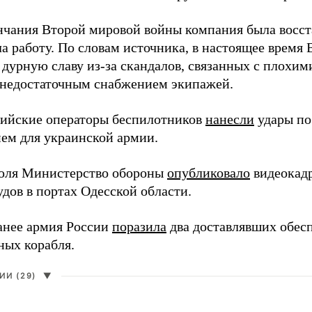
нчания Второй мировой войны компания была восст
а работу. По словам источника, в настоящее время
 дурную славу из-за скандалов, связанных с плохим
 недостаточным снабжением экипажей.
сийские операторы беспилотников
нанесли
удары по
ем для украинской армии.
юля Министерство обороны
опубликовало
видеокад
дов в портах Одесской области.
анее армия России
поразила
два доставлявших обес
ных корабля.
И (29)
▼