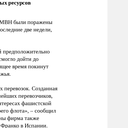
ых ресурсов
 GMBH были поражены
оследние две недели,
ый предположительно
смогло дойти до
оящее время покинут
ежья.
 перевозок. Созданная
пнейших перевозчиков,
нтересах фашистской
оего флота», – сообщил
йны фирма также
 Франко в Испании.