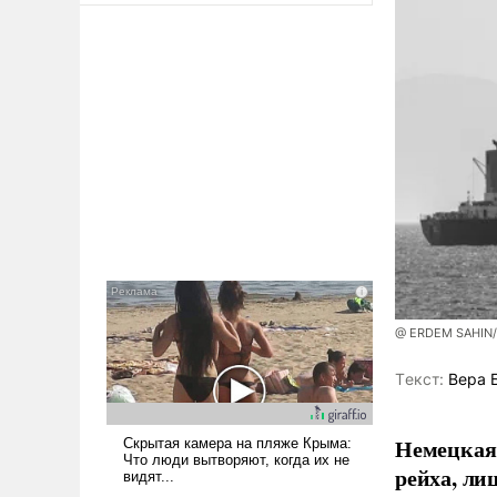
@ ERDEM SAHIN
Tекст:
Вера 
Немецкая 
рейха, ли