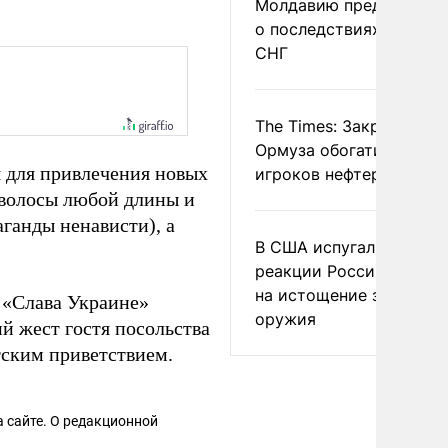
Молдавию предупреди
о последствиях выхода
СНГ
The Times: Закрытие
Ормуза обогатило новы
 для привлечения новых
игроков нефтерынка
 волосы любой длины и
аганды ненависти), а
В США испугались
реакции России и Кита
на истощение запасов
«Слава Украине»
оружия
й жест гостя посольства
тским приветствием.
 сайте. О редакционной