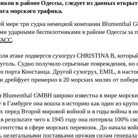
иков в районе Одессы, следует из данных открыт
га морского трафика.
й мере три судна немецкой компании Blumenthal
ми ударными беспилотниками в районе Одессы за п
ТАСС
.
юля атаке подвергся сухогруз CHRISTINA B, котор
 уголь. Судно получило серьезные повреждения, но 
о порта Констанца. Другой сухогруз, EMIL, в наст
и дрейфует примерно в 20 морских милях от побер
 Blumenthal GMBH широко известна в мире морских
у в Гамбурге она вошла в историю как один из кру
х перед Второй мировой войной и в годы войны в и
в результате чего к 1945 году она потеряла 100% св
агентства в сфере морских перевозок. До начала во
ь нелегальными поставками оружия силам генерала