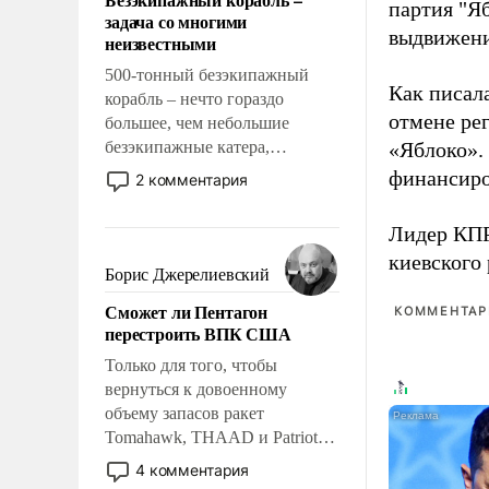
слабым, идти вперед и
партия "Я
задача со многими
адаптироваться.
выдвижения
неизвестными
500-тонный безэкипажный
Как писал
корабль – нечто гораздо
отмене ре
большее, чем небольшие
безэкипажные катера,
«Яблоко».
применение которых уже
финансиро
2 комментария
стало обыденностью. Задача по
созданию такого корабля очень
Лидер КП
сложна и амбициозна. Однако
киевского
и ее реализация радикально
Борис Джерелиевский
поднимет наши боевые
Сможет ли Пентагон
КОММЕНТАРИ
возможности.
перестроить ВПК США
Только для того, чтобы
вернуться к довоенному
объему запасов ракет
Tomahawk, THAAD и Patriot
США потребуется более трех
4 комментария
лет. Даже небольшая война с