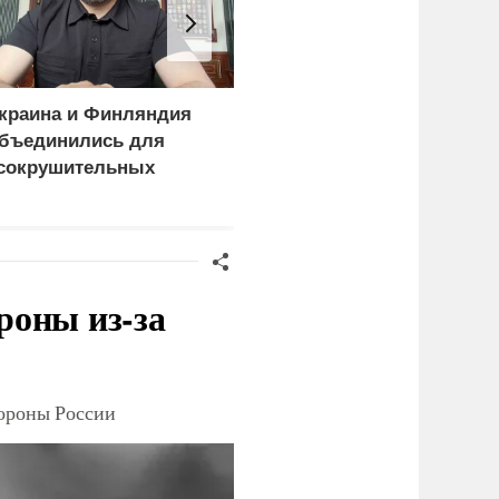
краина и Финляндия
Пощечина всей системе
бъединились для
правосудия: что
сокрушительных
натворил сын
анкций" против России
украинского олигарха
роны из-за
тороны России