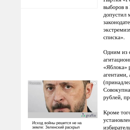
выборов в
допустил 
законодат
экстремиз
списка».
Одним из 
агитацион
«Яблока» 
агентами,
(принадле
Совокупная
рублей, пр
Кроме тог
установле
избиратель