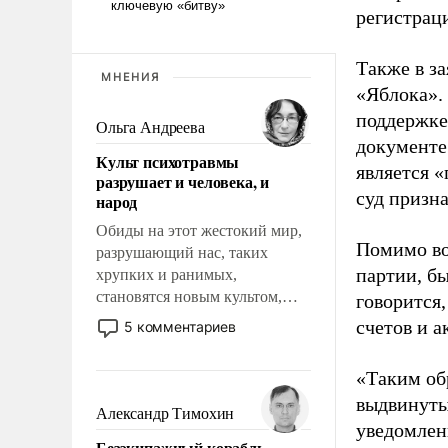
регистрац
Также в з
МНЕНИЯ
«Яблока».
поддержке
Ольга Андреева
документе
Культ психотравмы
является 
разрушает и человека, и
суд призн
народ
Обиды на этот жестокий мир,
Помимо во
разрушающий нас, таких
партии, б
хрупких и ранимых,
становятся новым культом,
говорится,
постепенно вытесняя и
счетов и 
5 комментариев
отменяя традиционное
требование к человеку – быть
«Таким об
мужественным и твердым под
выдвинуты
ударами судьбы, брать на себя
Александр Тимохин
уведомлени
ответственность, помогать
Безэкипажный корабль –