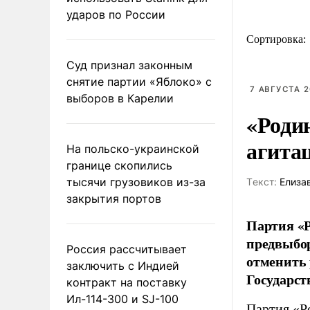
ударов по России
Сортировка:
Суд признал законным
снятие партии «Яблоко» с
7 АВГУСТА 2
выборов в Карелии
«Роди
агита
На польско-украинской
границе скопились
тысячи грузовиков из-за
Tекст:
Елиза
закрытия портов
Партия «Р
предвыбор
Россия рассчитывает
отменить 
заключить с Индией
Государст
контракт на поставку
Ил-114-300 и SJ-100
Партия «Р