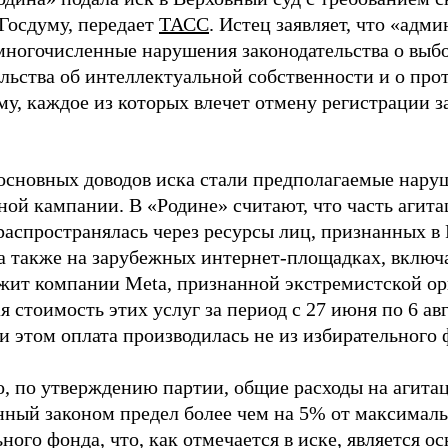
 Госдуму, передает
ТАСС
. Истец заявляет, что «адм
многочисленные нарушения законодательства о выбор
ельства об интеллектуальной собственности и о про
му, каждое из которых влечет отмену регистрации 
основных доводов иска стали предполагаемые нару
ной кампании. В «Родине» считают, что часть агит
распространялась через ресурсы лиц, признанных 
 а также на зарубежных интернет-площадках, включа
жит компании Meta, признанной экстремистской ор
 стоимость этих услуг за период с 27 июня по 6 ав
и этом оплата производилась не из избирательного 
о, по утверждению партии, общие расходы на агит
нный законом предел более чем на 5% от максималь
ного фонда, что, как отмечается в иске, является 