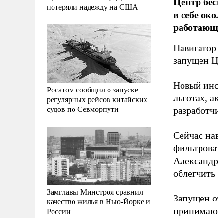
Центр бес
потеряли надежду на США
в себе ок
работающи
Навигатор
запущен Ц
Новый инс
Росатом сообщил о запуске
льготах, 
регулярных рейсов китайских
судов по Севморпути
разработч
Сейчас нав
фильтрова
Александр
облегчить
Замглавы Минстроя сравнил
Запущен о
качество жилья в Нью-Йорке и
принимают
России