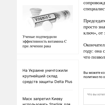
сопровожд
специалис
Председат
просто зн
ключ», от 
Ученые подтвердили
эффективность витамина C
Окончател
при лечении рака
году: она
что позво
На Украине уничтожили
Вы можете к
крупнейший склад
политике по 
средств защиты Delta Plus
Маск запретил Киеву
использовать Starlink для