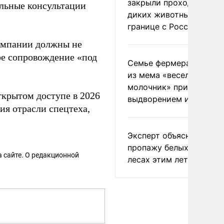
закрыли проходы для
льные консультации
диких животных на
границе с Россией
компании должны не
ое сопровождение «под
Семье фермера Уолкер
из мема «веселый
молочник» пригрозили
ткрытом доступе в 2026
выдворением из Росси
ия отрасли спецтеха,
Эксперт объяснил
пропажу белых грибов 
 сайте. О редакционной
лесах этим летом