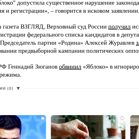
блоко" допустила существенное нарушение законода
 и регистрации», – говорится в исковом заявлении
а газета ВЗГЛЯД, Верховный суд России
получил
ис
гистрации федерального списка кандидатов в депут
 Председатель партии «Родина» Алексей Журавлев
з
вании предвыборной кампании политических оппо
РФ Геннадий Зюганов
обвинил
«Яблоко» в игнорир
 режима.
И (0)
▼
i
i