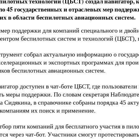
пилотных технологий (ЦБСТ) создал навигатор,
оло 45 государственных и отраслевых мер поддер
х в области беспилотных авиационных систем.
 мер поддержки для компаний специального и двой
ентром беспилотных систем и технологий (ЦБСТ),
трумент собрал актуальную информацию о государ
акселерационных и экспортных программах для прои
иков беспилотных авиационных систем.
игатор доступен в чат-боте ЦБСТ, где пользователи 
ть меры поддержки. По словам секретаря Наблюдат
а Сидякина, в справочнике собраны порядка 45 акт
 компаниям их поиск и применение.
тбор пяти компаний для бесплатного участия в пило
ся через чат-бот. Участники смогут протестироват