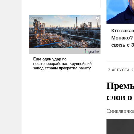
Ираном опустошила
американские арсеналы.
Сложившаяся ситуация
означает многолетний период
Кто зака
уязвимости США, например,
Монако?
перед Китаем.
связь с 
7 АВГУСТА 2
Премь
слов о
Синкявичюс