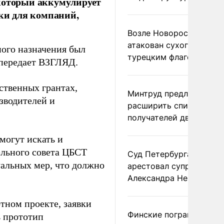
 который аккумулирует
жки для компаний,
Возле Новороссийска
атакован сухогруз под
ного назначения был
турецким флагом
 передает ВЗГЛЯД.
ственных грантах,
Минтруд предложил
зводителей и
расширить список
получателей двух пенс
могут искать и
ельного совета ЦБСТ
Суд Петербурга заочно
уальных мер, что должно
арестовал супругу
Александра Невзорова
тном проекте, заявки
Финские пограничники
ь прототип