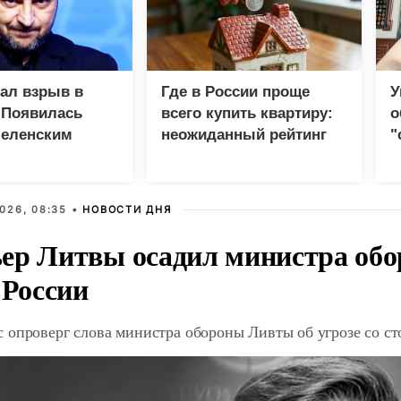
зал взрыв в
Где в России проще
У
 Появилась
всего купить квартиру:
о
Зеленским
неожиданный рейтинг
"
с
026, 08:35 •
НОВОСТИ ДНЯ
ер Литвы осадил министра обо
 России
 опроверг слова министра обороны Ливты об угрозе со с