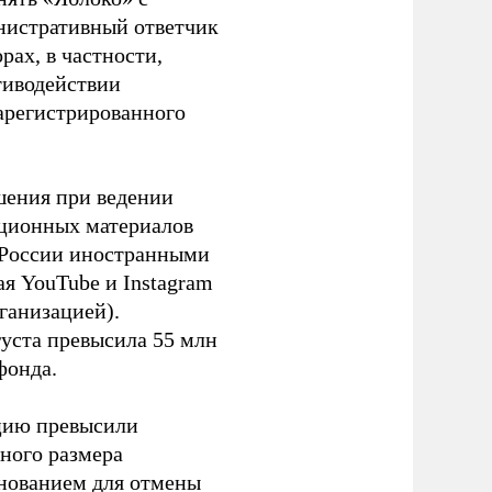
инистративный ответчик
ах, в частности,
тиводействии
зарегистрированного
шения при ведении
ационных материалов
в России иностранными
я YouTube и Instagram
ганизацией).
густа превысила 55 млн
фонда.
ацию превысили
ного размера
основанием для отмены