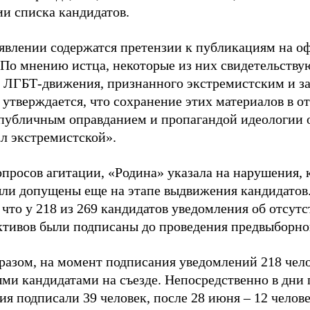
ии списка кандидатов.
аявлении содержатся претензии к публикациям на о
 По мнению истца, некоторые из них свидетельству
 ЛГБТ-движения, признанного экстремистским и з
 утверждается, что сохранение этих материалов в о
«публичным оправданием и пропагандой идеологии 
ал экстремистской».
просов агитации, «Родина» указала на нарушения, 
ыли допущены еще на этапе выдвижения кандидатов. 
 что у 218 из 269 кандидатов уведомления об отсу
активов были подписаны до проведения предвыборног
разом, на момент подписания уведомлений 218 чело
ми кандидатами на съезде. Непосредственно в дни 
я подписали 39 человек, после 28 июня – 12 челов