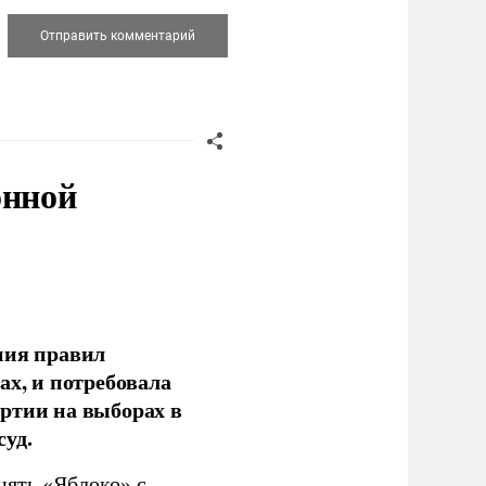
онной
ния правил
ах, и потребовала
ртии на выборах в
уд.
нять «Яблоко» с