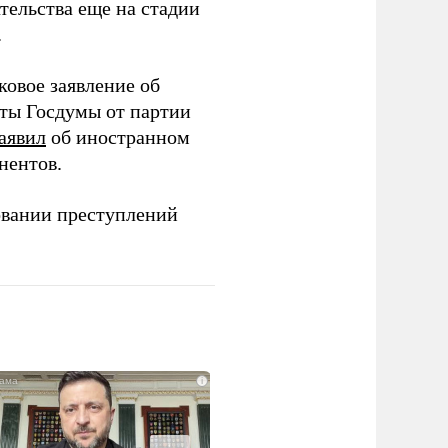
тельства еще на стадии
.
ковое заявление об
аты Госдумы от партии
аявил
об иностранном
нентов.
овании преступлений
i