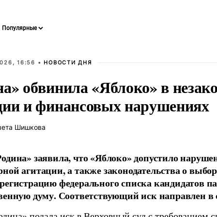
026, 16:56 •
НОВОСТИ ДНЯ
на» обвинила «Яблоко» в незак
ции и финансовых нарушениях
вета Шишкова
одина» заявила, что «Яблоко» допустило наруше
ной агитации, а также законодательства о выбор
регистрацию федерального списка кандидатов па
венную думу. Соответствующий иск направлен в с
одина» подала иск в Верховный суд с требованием с