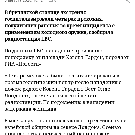
5 августа 2026, 16:42
0
В британской столице экстренно
госпитализировали четырех прохожих,
получивших ранения во время инцидента с
применением холодного оружия, сообщила
радиостанция LBC.
По данным
LBC
, нападение произошло
неподалеку от площади Ковент-Гарден, передает
РИА «Новости»
.
«Четыре человека были госпитализированы в
травматологический центр после нападения с
ножом рядом с Ковент-Гарден в Вест-Энде
Лондона», – отмечается в сообщении
радиостанции. По подозрению в нападении
задержана женщина.
В мае злоумышленник
атаковал
представителей
еврейской общины на севере Лондона. Осенью
прошлого года неизвестный
ранил
ножом