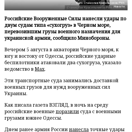
Фото: Станислав Красильников/РИА
Новости
Российские Вооруженные Силы нанесли удары по
двум судам типа «сухогруз» в Черном море,
перевозившим грузы военного назначения для
украинской армии, сообщило Минобороны.
Вечером 5 августа в акватории Черного моря, к
югу и востоку от Одессы, российские ударные
беспилотники атаковали два сухогруза, указало
ведомство в
Max
.
Эти транспортные суда занимались доставкой
военных грузов для нужд вооруженных сил
Украины.
Как писала газета ВЗГЛЯД, в ночь на среду
российские военные
поразили
суда с военными
грузами южнее Одессы.
Днем ранее армия России
нанесла
точные удары