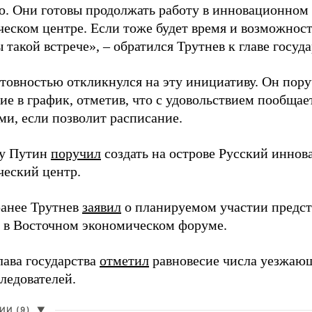
. Они готовы продолжать работу в инновационном 
ческом центре. Если тоже будет время и возможност
 такой встрече», – обратился Трутнев к главе госуда
отовностью откликнулся на эту инициативу. Он пор
ие в график, отметив, что с удовольствием пообщае
ми, если позволит расписание.
ду Путин
поручил
создать на острове Русский инно
ческий центр.
анее Трутнев
заявил
о планируемом участии предс
в в Восточном экономическом форуме.
лава государства
отметил
равновесие числа уезжаю
ледователей.
И (9)
▼