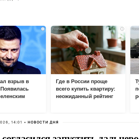
i
i
зал взрыв в
Где в России проще
Т
 Появилась
всего купить квартиру:
п
Зеленским
неожиданный рейтинг
р
026, 14:01 •
НОВОСТИ ДНЯ
 согласился запустить дальнев