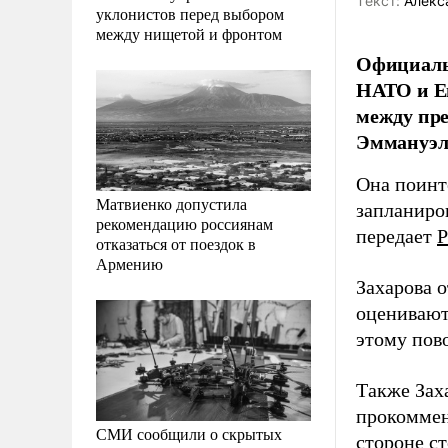
Tекст:
Алекс
уклонистов перед выбором
между нищетой и фронтом
Официаль
НАТО и Е
между пр
Эммануэл
Она поинт
Матвиенко допустила
запланиро
рекомендацию россиянам
передает
Р
отказаться от поездок в
Армению
Захарова 
оценивают
этому пово
Также Заха
прокоммен
СМИ сообщили о скрытых
стороне с