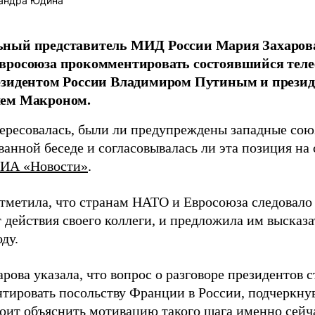
андра Юдина
ный представитель МИД России Мария Захарова
вросоюза прокомментировать состоявшийся тел
езидентом России Владимиром Путиным и прези
ем Макроном.
ересовалась, были ли предупреждены западные со
ванной беседе и согласовывалась ли эта позиция н
ИА «Новости»
.
отметила, что странам НАТО и Евросоюза следовало 
 действия своего коллеги, и предложила им высказа
ду.
рова указала, что вопрос о разговоре президентов с
тировать посольству Франции в России, подчеркнув
тоит объяснить мотивацию такого шага именно сейч