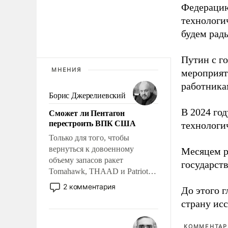
Федерацию
технологи
будем рады
Путин с г
МНЕНИЯ
мероприят
работника
Борис Джерелиевский
В 2024 го
Сможет ли Пентагон
перестроить ВПК США
технологи
Только для того, чтобы
вернуться к довоенному
Месяцем р
объему запасов ракет
государст
Tomahawk, THAAD и Patriot
США потребуется более трех
2 комментария
До этого г
лет. Даже небольшая война с
страну исс
Ираном опустошила
американские арсеналы.
Сложившаяся ситуация
КОММЕНТАРИ