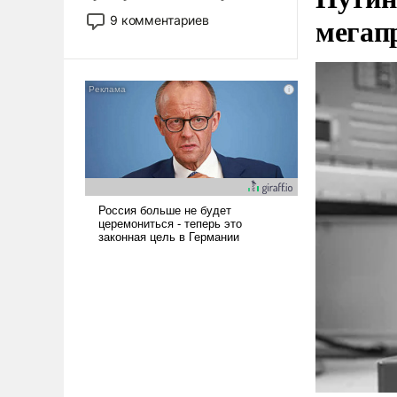
двигаемся по пути
мегап
9 комментариев
революционных изменений.
То, что несколько лет назад
было образом для
псевдонаучной фантастики,
стало всерьез обсуждаемой
идеей.