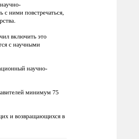
научно-
ь с ними повстречаться,
рства.
учил включить это
тся с научными
вационный научно-
тавителей минимум 75
щих и возвращающихся в