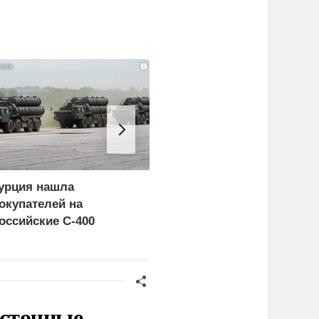
i
урция нашла
Пощечина всей системе
окупателей на
правосудия: что
оссийские C-400
натворил сын
украинского олигарха
осточные