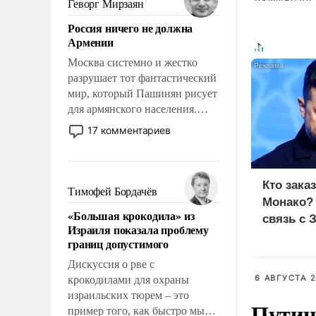
Геворг Мирзаян
означает многолетний период
Россия ничего не должна
уязвимости США, например,
Армении
перед Китаем.
Москва системно и жестко
разрушает тот фантастический
мир, который Пашинян рисует
для армянского населения.
Мир, где политические
17 комментариев
прожекты будут безусловно
оплачиваться за счет
российских
Кто зака
налогоплательщиков и где
Тимофей Бордачёв
Монако?
Еревану за свои поступки не
«Большая крокодила» из
нужно отвечать.
связь с 
Израиля показала проблему
границ допустимого
Дискуссия о рве с
6 АВГУСТА 2
крокодилами для охраны
израильских тюрем – это
Путин
пример того, как быстро мы