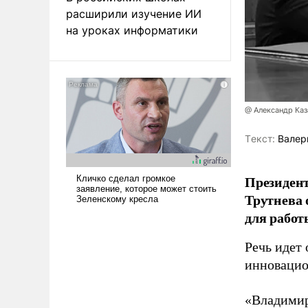
расширили изучение ИИ
на уроках информатики
@ Александр Каз
Tекст:
Валер
Президен
Трутнева 
для работ
Речь идет 
инновацио
«Владимир