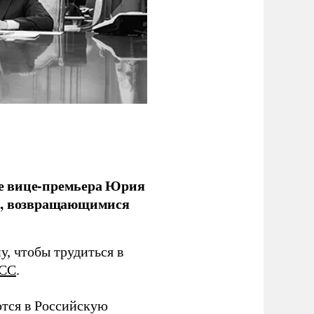
е вице-премьера Юрия
ми, возвращающимися
у, чтобы трудиться в
СС
.
тся в Российскую