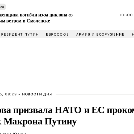
аса
женщина погибли из-за циклона со
НОВОС
м ветром в Смоленске
ПРЕЗИДЕНТ ПУТИН
ЕВРОСОЮЗ
АРМИЯ И ВООРУЖЕНИЕ
5, 09:29 •
НОВОСТИ ДНЯ
ова призвала НАТО и ЕС прок
к Макрона Путину