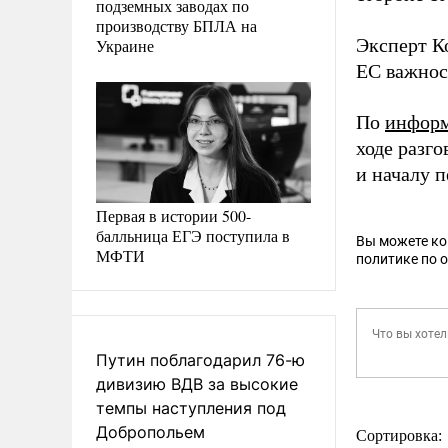
подземных заводах по
производству БПЛА на
Эксперт К
Украине
ЕС важнос
По
инфор
ходе разг
и началу 
Первая в истории 500-
балльница ЕГЭ поступила в
Вы можете к
МФТИ
политике по 
Путин поблагодарил 76-ю
дивизию ВДВ за высокие
темпы наступления под
Добропольем
Сортировка: