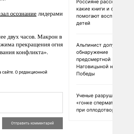
Россияне рассказали,
какие книги и фильмы
зал осознание
лидерами
помогают воспитывать
детей
ее двух часов. Макрон в
режима прекращения огня
Альпинист допустил
ования конфликта».
обнаружение
предсмертной записки
Наговицыной на пике
 сайте. О редакционной
Победы
Ученые разрушили миф
«гонке сперматозоидов
при оплодотворении