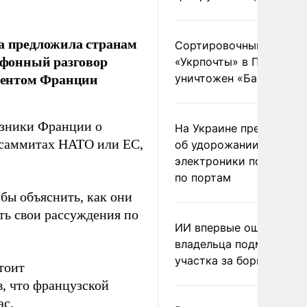
 предложила странам
Сортировочный пункт
ефонный разговор
«Укрпочты» в Павлогра
дентом Франции
уничтожен «Бандероль
юзники Франции о
На Украине предупреди
а саммитах НАТО или ЕС,
об удорожании китайс
электроники после уда
по портам
бы объяснить, как они
ть свои рассуждения по
ИИ впервые оштрафова
владельца подмосковн
участка за борщевик
тоит
, что французской
ас.