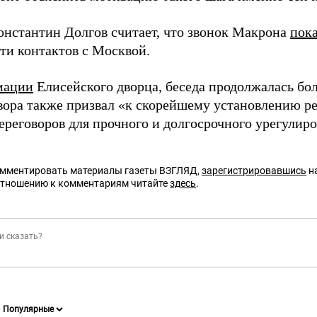
онстантин Долгов считает, что звонок Макрона
пока
ти контактов с Москвой.
мации
Елисейского дворца, беседа продолжалась бол
овора также призвал «к скорейшему установлению 
переговоров для прочного и долгосрочного урегулир
омментировать материалы газеты ВЗГЛЯД,
зарегистрировавшись
на
отношению к комментариям читайте
здесь
.