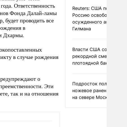
 года. Ответственность
Reuters: США попросил
енов Фонда Далай-ламы
Россию освободить
р, будет проводить все
осужденного американ
рождения в
Гилмана
и Дхармы.
ысокопоставленных
Власти США сообщили 
рекордной смертности 
ликту в случае рождения
плотоядной бактерии
предупреждают о
Подросток получил
преемственности. Эти
ножевое ранение в дра
те, так и на отношения
на севере Москвы