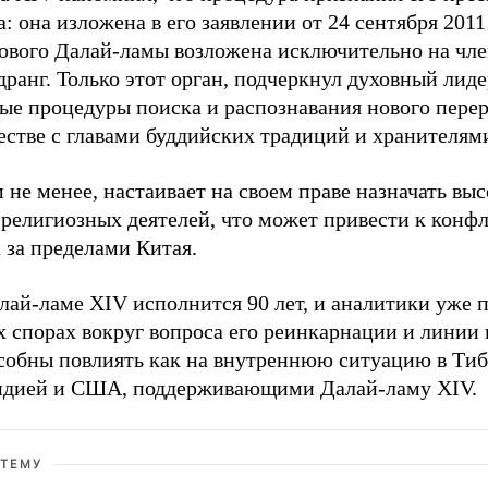
: она изложена в его заявлении от 24 сентября 2011
нового Далай-ламы возложена исключительно на чл
ранг. Только этот орган, подчеркнул духовный лиде
ые процедуры поиска и распознавания нового пере
естве с главами буддийских традиций и хранителям
 не менее, настаивает на своем праве назначать в
 религиозных деятелей, что может привести к конф
 за пределами Китая.
лай-ламе XIV исполнится 90 лет, и аналитики уже 
 спорах вокруг вопроса его реинкарнации и линии 
собны повлиять как на внутреннюю ситуацию в Тибе
ндией и США, поддерживающими Далай-ламу XIV.
 ТЕМУ