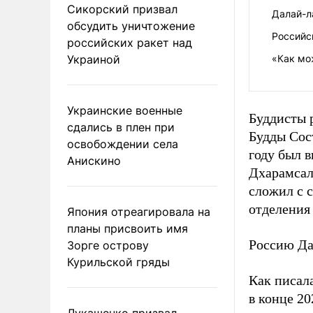
Сикорский призвал
Далай-л
обсудить уничтожение
Российс
российских ракет над
Украиной
«Как мо
Украинские военные
Буддисты 
сдались в плен при
Будды Сос
освобождении села
году был 
Анискино
Дхарамсала
сложил с 
отделения 
Япония отреагировала на
планы присвоить имя
Россию Да
Зорге острову
Курильской гряды
Как писал
в конце 20
Лукашенко призвал