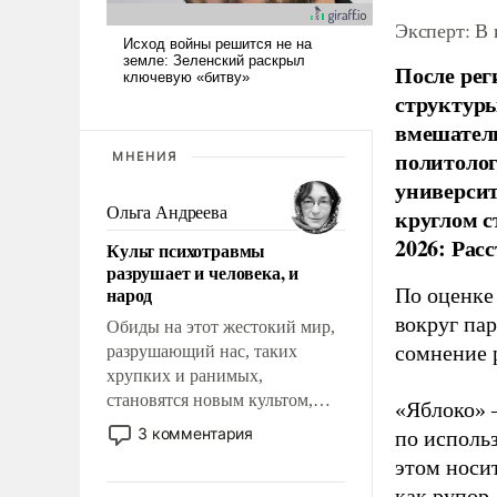
Эксперт: В
После рег
структуры
вмешатель
политолог
МНЕНИЯ
универси
Ольга Андреева
круглом с
2026: Рас
Культ психотравмы
разрушает и человека, и
народ
По оценке
вокруг па
Обиды на этот жестокий мир,
сомнение 
разрушающий нас, таких
хрупких и ранимых,
становятся новым культом,
«Яблоко» 
постепенно вытесняя и
3 комментария
по исполь
отменяя традиционное
этом носи
требование к человеку – быть
как рупор