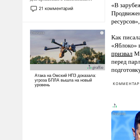
«В зарубе
Мир, где политические
21 комментарий
Продвижен
прожекты будут безусловно
оплачиваться за счет
ресурсов»,
российских
налогоплательщиков и где
Как писал
Еревану за свои поступки не
«Яблоко» 
нужно отвечать.
призвал
Ми
перед пар
подготовк
КОММЕНТАРИ