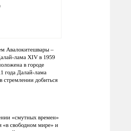
я
ем Авалокитешвары –
Далай-лама XIV в 1959
положена в городе
11 года Далай-лама
 в стремлении добиться
ении «смутных времен»
я «в свободном мире» и