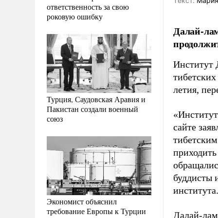
Tекст:
Мария
ответственность за свою
роковую ошибку
Далай-лам
продолжит
Институт 
тибетских
летия, пе
Турция, Саудовская Аравия и
Пакистан создали военный
«Институт
союз
сайте заяв
тибетским
приходить 
обращалис
буддисты и
института
Экономист объяснил
требование Европы к Турции
Далай-лам