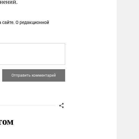
енений.
 сайте. О редакционной
том