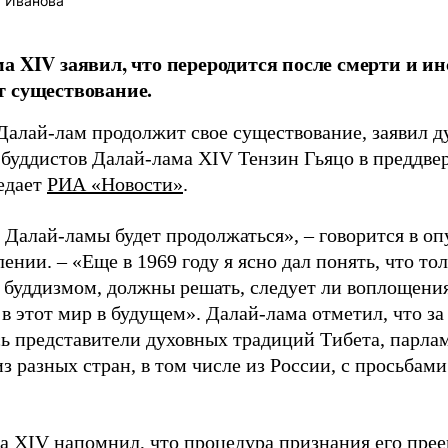
 Иванова
а XIV заявил, что переродится после смерти и и
 существование.
Далай-лам продолжит свое существование, заявил д
 буддистов Далай-лама XIV Тензин Гьяцо в преддвер
редает
РИА «Новости»
.
 Далай-ламы будет продолжаться», – говорится в оп
лении. – «Еще в 1969 году я ясно дал понять, что то
 буддизмом, должны решать, следует ли воплощен
в этот мир в будущем». Далай-лама отметил, что за
ь представители духовных традиций Тибета, парлам
з разных стран, в том числе из России, с просьбам
.
а XIV напомнил, что процедура признания его прее