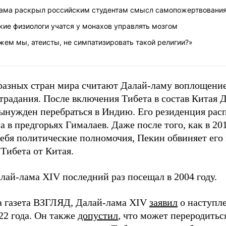
ама раскрыл российским студентам смысл самопожертвовани
кие физиологи учатся у монахов управлять мозгом
жем мы, атеисты, не симпатизировать такой религии?»
разных стран мира считают Далай-ламу воплощени
традания. После включения Тибета в состав Китая 
вынужден перебраться в Индию. Его резиденция рас
 в предгорьях Гималаев. Даже после того, как в 20
себя политические полномочия, Пекин обвиняет его
Тибета от Китая.
лай-лама XIV последний раз посещал в 2004 году.
а газета ВЗГЛЯД, Далай-лама XIV
заявил
о наступл
22 года. Он также
допустил
, что может переродитьс