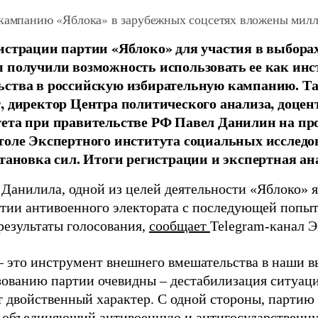
 кампанию «Яблока» в зарубежных соцсетях вложены мил
истрации партии «Яблоко» для участия в выбора
 получили возможность использовать ее как ин
ства в российскую избирательную кампанию. Та
, директор Центра политического анализа, доце
тета при правительстве РФ Павел Данилин на п
толе Экспертного института социальных исслед
становка сил. Итоги регистрации и экспертная ан
 Данилила, одной из целей деятельности «Яблоко» 
ртии антивоенного электората с последующей попыт
результаты голосования,
сообщает
Telegram-канал 
– это инструмент внешнего вмешательства в наши в
зованию партии очевидны – дестабилизация ситуаци
т двойственный характер. С одной стороны, партию
, объединяющий антивоенную и антигосударственну