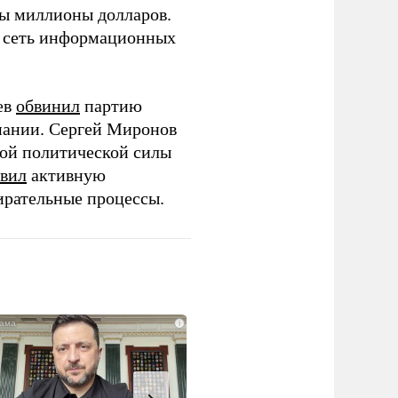
ны миллионы долларов.
ю сеть информационных
ев
обвинил
партию
пании. Сергей Миронов
той политической силы
вил
активную
ирательные процессы.
i