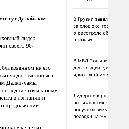
нститут Далай-лам
В Грузии завели дело и
за слов экс-госминист
о расстреле абхазских
уховный лидер
пленных
ии своего 90-
В МВД Польши назвали
убликованном на его
депортацию украинцев
идиотской идеей
лько люди, связанные с
иям Далай-ламы
 последние годы к нему
Лидеры сборной Росси
ента в изгнании и
по гимнастике не
и о продолжении
получили визы для
поездки на ЧЕ
мника уже четко