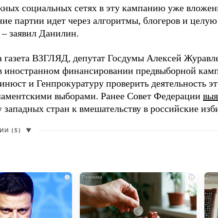
жных социальных сетях в эту кампанию уже вложе
ие партии идет через алгоритмы, блогеров и целу
 – заявил Данилин.
а газета ВЗГЛЯД, депутат Госдумы Алексей Журавл
в иностранном финансировании предвыборной кам
нюст и Генпрокуратуру проверить деятельность э
ламентскими выборами. Ранее Совет Федерации
выя
у западных стран к вмешательству в российские изб
И (5)
▼
i
i