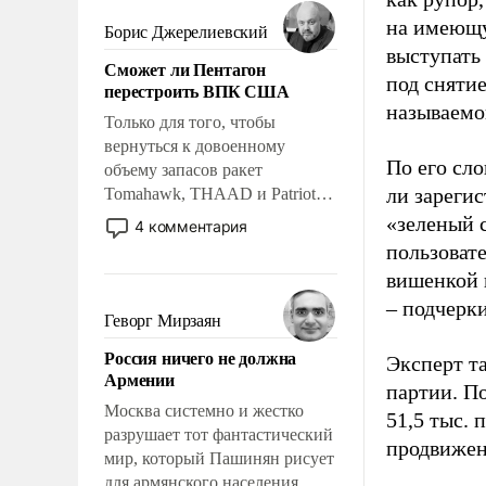
мужественным и твердым под
ударами судьбы, брать на себя
на имеющу
Борис Джерелиевский
ответственность, помогать
выступать
Сможет ли Пентагон
слабым, идти вперед и
под снятие
перестроить ВПК США
адаптироваться.
называемо
Только для того, чтобы
вернуться к довоенному
По его сло
объему запасов ракет
ли зареги
Tomahawk, THAAD и Patriot
США потребуется более трех
«зеленый 
4 комментария
лет. Даже небольшая война с
пользовате
Ираном опустошила
вишенкой 
американские арсеналы.
– подчерк
Сложившаяся ситуация
Геворг Мирзаян
означает многолетний период
Россия ничего не должна
уязвимости США, например,
Эксперт т
Армении
перед Китаем.
партии. П
Москва системно и жестко
51,5 тыс.
разрушает тот фантастический
продвижени
мир, который Пашинян рисует
для армянского населения.