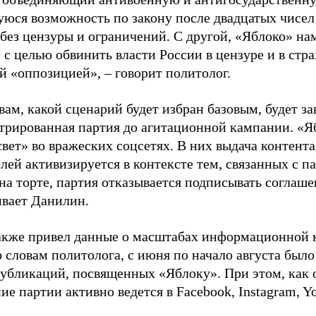
юся возможность по закону после двадцатых чисел
 без цензуры и ограничений. С другой, «Яблоко» н
 с целью обвинить власти России в цензуре и в стра
й «оппозицией», – говорит политолог.
вам, какой сценарий будет избран базовым, будет за
стрированная партия до агитационной кампании. «Я
свет» во вражеских соцсетях. В них выдача контент
лей активизируется в контексте тем, связанных с па
на торте, партия отказывается подписывать соглаше
ивает Данилин.
акже привел данные о масштабах информационной 
о словам политолога, с июня по начало августа был
 публикаций, посвященных «Яблоку». При этом, как
е партии активно ведется в Facebook, Instagram, Y