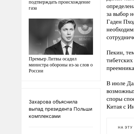
подтверждать происхождение
определена
газа
за выбор 
Гаден Пход
необходим
сотруднич
Пекин, тем
Премьер Литвы осадил
тибетских
министра обороны из-за слов о
преемника
России
В июле Да
возможных
споры спо
Захарова объяснила
Китая с И
выпад президента Польши
комплексами
НА ЭТУ