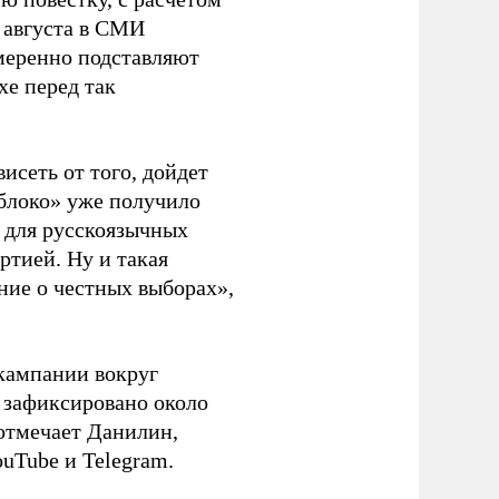
 августа в СМИ
амеренно подставляют
хе перед так
висеть от того, дойдет
блоко» уже получило
а для русскоязычных
ртией. Ну и такая
ние о честных выборах»,
кампании вокруг
о зафиксировано около
 отмечает Данилин,
ouTube и Telegram.