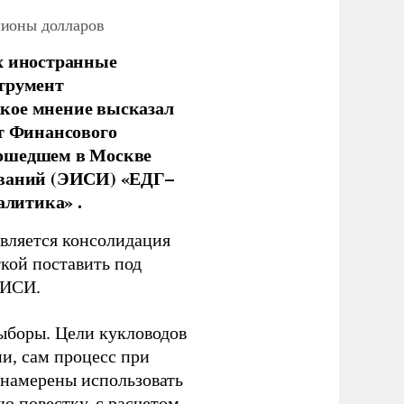
лионы долларов
х иностранные
струмент
кое мнение высказал
нт Финансового
рошедшем в Москве
ований (ЭИСИ) «ЕДГ–
алитика» .
является консолидация
кой поставить под
ЭИСИ.
ыборы. Цели кукловодов
и, сам процесс при
 намерены использовать
ю повестку, с расчетом