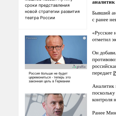
аналитик
сроки представления
новой стратегии развития
Бывший ан
театра России
с ранее н
«Русские 
отметил э
Он добави
противово
российская
передает
Р
Аналитик 
поскольку
контроля н
Ранее Мин