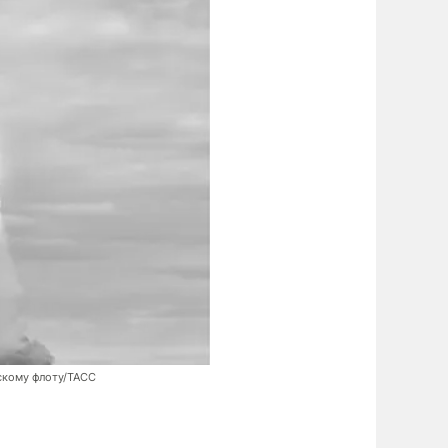
скому флоту/ТАСС