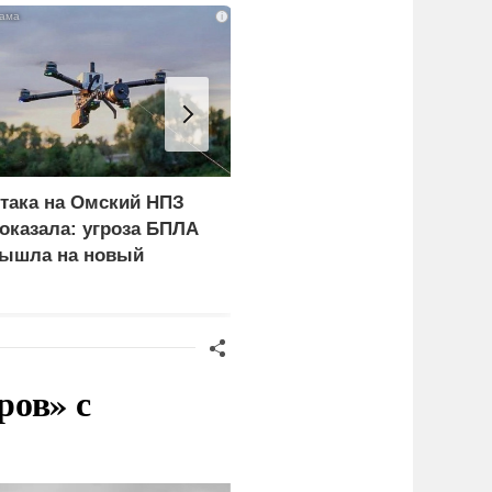
i
така на Омский НПЗ
Скрытая камера на
оказала: угроза БПЛА
пляже Крыма: Что люд
ышла на новый
вытворяют, когда их не
ровень
видят...
ров» с