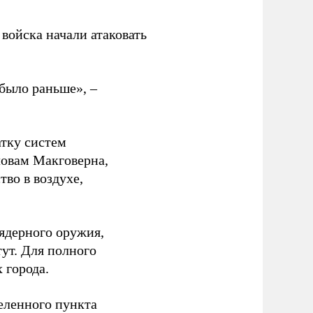
войска начали атаковать
было раньше», –
атку систем
ловам Макговерна,
тво в воздухе,
ядерного оружия,
ут. Для полного
 города.
еленного пункта