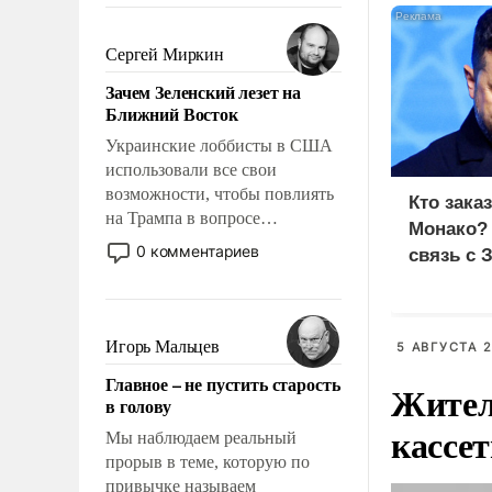
было образом для
псевдонаучной фантастики,
Сергей Миркин
стало всерьез обсуждаемой
Зачем Зеленский лезет на
идеей.
Ближний Восток
Украинские лоббисты в США
использовали все свои
возможности, чтобы повлиять
Кто зака
на Трампа в вопросе
Монако?
предоставления вооружений
0 комментариев
связь с 
своим нанимателям. Вероятно,
кому-то из тех, кто
консультирует Киев, пришла в
голову мысль: хорошо бы
Игорь Мальцев
5 АВГУСТА 2
продемонстрировать, что
Главное – не пустить старость
Жител
Украина вступила в
в голову
вооруженное противостояние
кассе
с Ираном.
Мы наблюдаем реальный
прорыв в теме, которую по
привычке называем