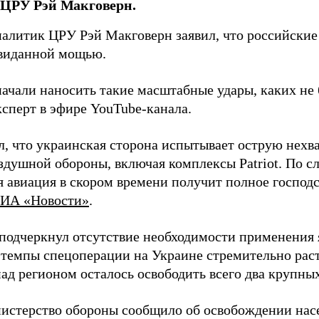
 ЦРУ Рэй Макговерн.
алитик ЦРУ Рэй Макговерн заявил, что российские 
евиданной мощью.
начали наносить такие масштабные удары, каких не 
ксперт в эфире YouTube-канала.
л, что украинская сторона испытывает острую нехв
здушной обороны, включая комплексы Patriot. По с
 авиация в скором времени получит полное господс
ИА «Новости»
.
подчеркнул отсутствие необходимости применения 
 темпы спецоперации на Украине стремительно раст
ад регионом осталось освободить всего два крупных
истерство обороны сообщило об освобождении нас