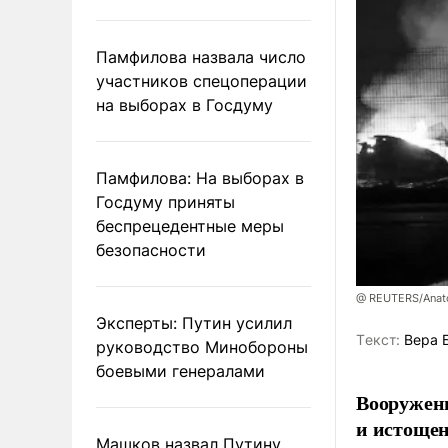
Памфилова назвала число
участников спецоперации
на выборах в Госдуму
Памфилова: На выборах в
Госдуму приняты
беспрецедентные меры
безопасности
@ REUTERS/Anato
Эксперты: Путин усилил
Tекст:
Вера 
руководство Минобороны
боевыми генералами
Вооруженн
и истоще
Машков назвал Путину