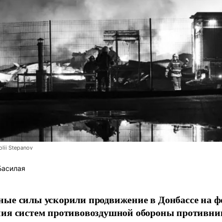
lii Stepanov
Басилая
ые силы ускорили продвижение в Донбассе на 
ния систем противовоздушной обороны противни