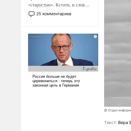
«старостью». Кстати, и слово-
то это уже стараются не
25 комментариев
использовать – так же, как
«бабка», «дед», – хотя бы в
образованной среде, потому
что оно уже несет негативные
коннотации.
@ Отдел информа
Tекст:
Вера 