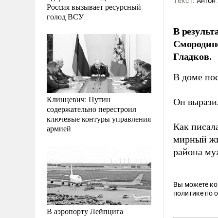
Tекст:
Антон 
Россия вызывает ресурсный
голод ВСУ
В результ
Смородино
Гладков.
В доме по
Клинцевич: Путин
Он вырази
содержательно перестроил
ключевые контуры управления
Как писала
армией
мирный жи
района м
Вы можете к
политике по 
В аэропорту Лейпцига