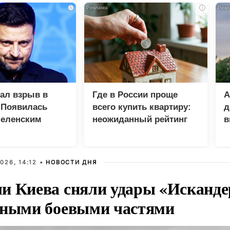
i
i
зал взрыв в
Где в России проще
А
 Появилась
всего купить квартиру:
д
Зеленским
неожиданный рейтинг
в
у
026, 14:12 •
НОВОСТИ ДНЯ
и Киева сняли удары «Исканде
тными боевыми частями