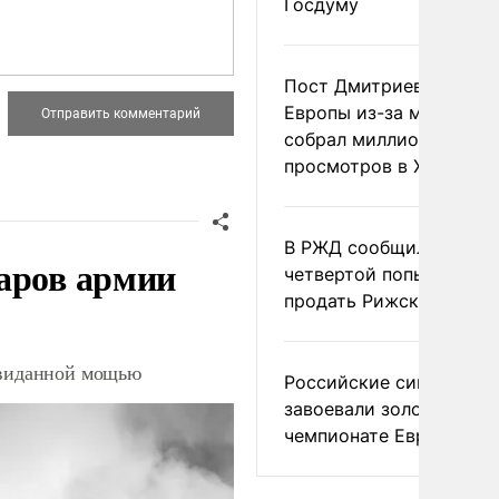
Госдуму
Пост Дмитриева о гибе
Европы из-за мигранто
собрал миллион
просмотров в X
В РЖД сообщили о
аров армии
четвертой попытке
продать Рижский вокза
невиданной мощью
Российские синхронис
завоевали золото на
чемпионате Европы