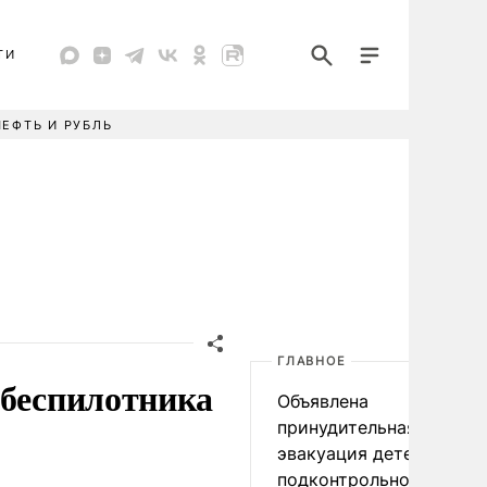
ТИ
НЕФТЬ И РУБЛЬ
ГЛАВНОЕ
 беспилотника
Объявлена
принудительная
эвакуация детей в
подконтрольном Киеву