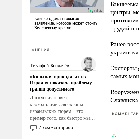
Бакшеевка
центры, м
противника
орудий и 
Ранее рос
МНЕНИЯ
украински
Тимофей Бордачёв
Эксперты
«Большая крокодила» из
самых мощ
Израиля показала проблему
границ допустимого
Вооружен
Дискуссия о рве с
Славянска
крокодилами для охраны
израильских тюрем – это
КОММЕНТАРИ
пример того, как быстро мы
двигаемся по пути
7 комментариев
революционных изменений.
То, что несколько лет назад