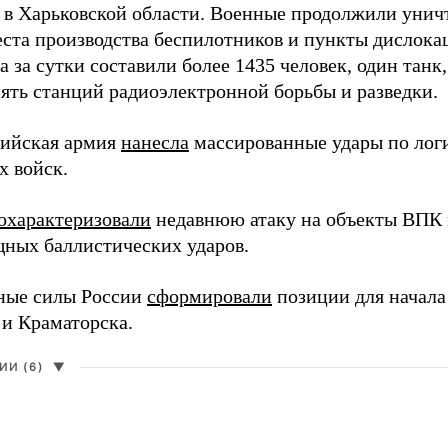
 в Харьковской области. Военные продолжили унич
еста производства беспилотников и пункты дислока
 за сутки составили более 1435 человек, один танк
пять станций радиоэлектронной борьбы и разведки.
сийская армия
нанесла
массированные удары по лог
х войск.
охарактеризовали
недавнюю атаку на объекты ВПК в
ных баллистических ударов.
ные силы России
сформировали
позиции для начала
 и Краматорска.
И (6)
▼