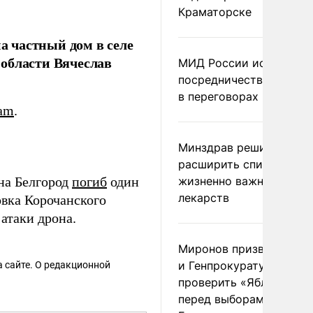
Краматорске
на частный дом в селе
области Вячеслав
МИД России исключил
посредничество Герма
в переговорах по Украи
ram
.
Минздрав решил
расширить список
 на Белгород
погиб
один
жизненно важных
лекарств
овка Корочанского
 атаки дрона.
Миронов призвал Миню
и Генпрокуратуру
 сайте. О редакционной
проверить «Яблоко»
перед выборами в