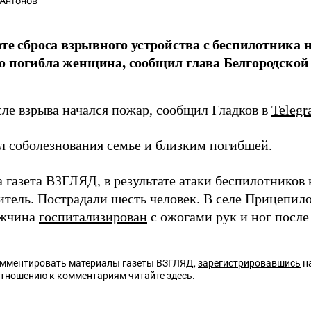
Антонов
ате сброса взрывного устройства с беспилотника 
 погибла женщина, сообщил глава Белгородской 
сле взрыва начался пожар, сообщил Гладков в
Teleg
л соболезнования семье и близким погибшей.
 газета ВЗГЛЯД, в результате атаки беспилотников
тель. Пострадали шесть человек. В селе Прицепил
ужчина
госпитализирован
с ожогами рук и ног после
омментировать материалы газеты ВЗГЛЯД,
зарегистрировавшись
на
отношению к комментариям читайте
здесь
.