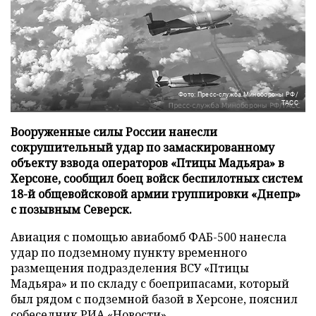
Фото: Пресс-служба Минобороны РФ/
ТАСС
Вооруженные силы России нанесли
сокрушительный удар по замаскированному
объекту взвода операторов «Птицы Мадьяра» в
Херсоне, сообщил боец войск беспилотных систем
18-й общевойсковой армии группировки «Днепр»
с позывным Северск.
Авиация с помощью авиабомб ФАБ-500 нанесла
удар по подземному пункту временного
размещения подразделения ВСУ «Птицы
Мадьяра» и по складу с боеприпасами, который
был рядом с подземной базой в Херсоне, пояснил
собеседник
РИА «Новости»
.