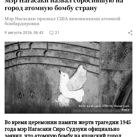
город атомную бомбу страну
Мэр Нагасаки признал США виновниками атомной
бомбардировки
9 августа 2026, 06:43
21
Фото: Keith Levit/STRKHL/Global Look
Press
Во время церемонии памяти жертв трагедии 1945
года мэр Нагасаки Сиро Судзуки официально
заявил, что атомную бомбу на японский город