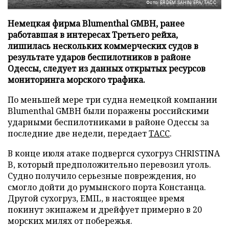
Фото: ERDEM SAHIN/EPA/ТАСС
Немецкая фирма Blumenthal GMBH, ранее
работавшая в интересах Третьего рейха,
лишилась нескольких коммерческих судов в
результате ударов беспилотников в районе
Одессы, следует из данных открытых ресурсов
мониторинга морского трафика.
По меньшей мере три судна немецкой компании
Blumenthal GMBH были поражены российскими
ударными беспилотниками в районе Одессы за
последние две недели, передает
ТАСС
.
В конце июля атаке подвергся сухогруз CHRISTINA
B, который предположительно перевозил уголь.
Судно получило серьезные повреждения, но
смогло дойти до румынского порта Констанца.
Другой сухогруз, EMIL, в настоящее время
покинут экипажем и дрейфует примерно в 20
морских милях от побережья.