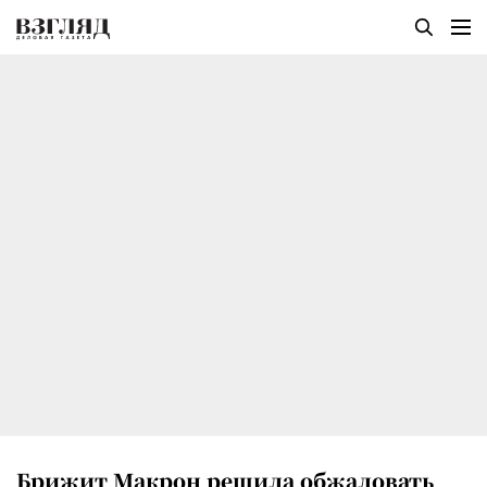
Брижит Макрон решила обжаловать