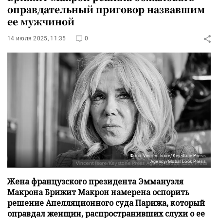
оправдательный приговор назвавшим
ее мужчиной
14 июля 2025, 11:35
0
Фото: Vincent Isore/Keystone Press
Agency/Global Look Press
Жена французского президента Эммануэля
Макрона Брижит Макрон намерена оспорить
решение Апелляционного суда Парижа, который
оправдал женщин, распространивших слухи о ее