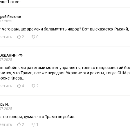
еще 1 ответ
рей Яковлев
07.2025
т чего раньше времени баламутить народ? Вот выскажется Рыжий, 
ветить
2
0
АЖДАНИН РФ
07.2025
льнобойными ракетами может управлять, только пиндосовский боев
учится, что Трамп, все же передаст Украине эти ракеты, тогда США 
ороне Киева..
ветить
4
2
рь И.
07.2025
стно говоря, думал, что Трамп не дебил.
ветить
2
1