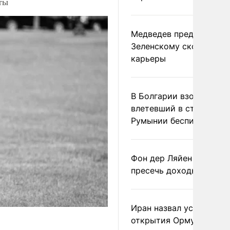
ты
Медведев предрек
Зеленскому скорый фи
карьеры
В Болгарии взорвался
влетевший в страну из
Румынии беспилотник
Фон дер Ляйен призвал
пресечь доходы России
Иран назвал условие
открытия Ормузского