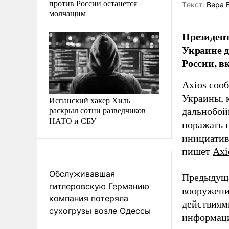
против России останется
Tекст:
Вера 
молчащим
Президент
Украине д
России, в
Axios соо
Украины, 
Испанский хакер Хиль
раскрыл сотни разведчиков
дальнобой
НАТО и СБУ
поражать 
инициатив
пишет
Axi
Обслуживавшая
Предыдуща
гитлеровскую Германию
вооружени
компания потеряла
действиям
сухогрузы возле Одессы
информаци