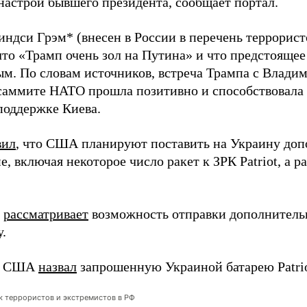
настрой бывшего президента, сообщает портал.
индси Грэм* (внесен в России в перечень террорист
то «Трамп очень зол на Путина» и что предстоящее
ым. По словам источников, встреча Трампа с Влади
саммите НАТО прошла позитивно и способствовала
поддержке Киева.
вил
, что США планируют поставить на Украину доп
, включая некоторое число ракет к ЗРК Patriot, а р
м
рассматривает
возможность отправки дополнительн
.
т США
назвал
запрошенную Украиной батарею Patrio
ок террористов и экстремистов в РФ