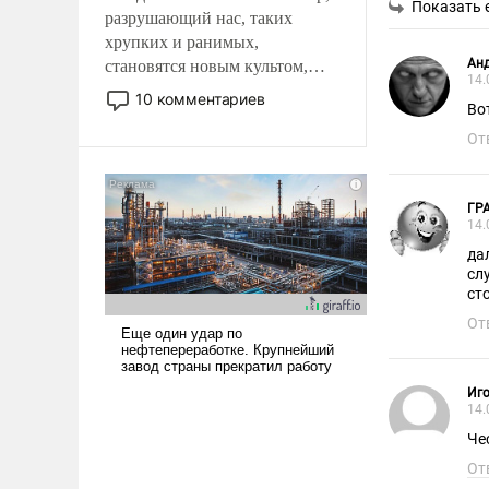
Показать 
разрушающий нас, таких
хрупких и ранимых,
Анд
становятся новым культом,
14.
постепенно вытесняя и
10 комментариев
Во
отменяя традиционное
требование к человеку – быть
От
мужественным и твердым под
ударами судьбы, брать на себя
ответственность, помогать
ГР
14.
слабым, идти вперед и
да
адаптироваться.
сл
ст
От
Иго
14.
Че
От