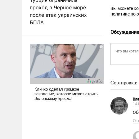
проход в Черное море
Вы можете к
политике по 
после атак украинских
БПЛА
Обсуждение
Сортировка:
Вл
14.
Об
От