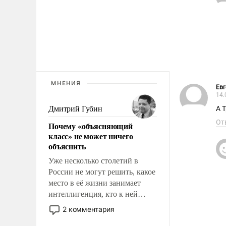
МНЕНИЯ
Евг
14.
Дмитрий Губин
А 
От
Почему «объясняющий
класс» не может ничего
объяснить
Уже несколько столетий в
России не могут решить, какое
место в её жизни занимает
интеллигенция, кто к ней
принадлежит, а кого из неё
2 комментария
исключили с правом