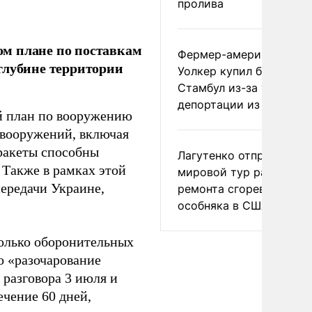
пролива
м плане по поставкам
Фермер-американец
глубине территории
Уолкер купил билет в
Стамбул из-за угрозы
депортации из России
ый план по вооружению
 вооружений, включая
ракеты способны
Лагутенко отправился в
 Также в рамках этой
мировой тур ради
ередачи Украине,
ремонта сгоревшего
особняка в США
олько оборонительных
о «разочарование
разговора 3 июля и
ечение 60 дней,