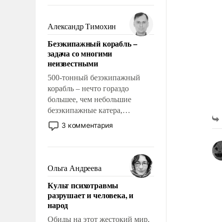
восстановления и без оного. И
чем она отличается от просто
образованных людей. Иногда
Александр Тимохин
казалось, что эти вопросы
Безэкипажный корабль –
решены раз и навсегда, но –
задача со многими
нет, не решены.
неизвестными
500-тонный безэкипажный
корабль – нечто гораздо
большее, чем небольшие
безэкипажные катера,
применение которых уже
3 комментария
стало обыденностью. Задача по
созданию такого корабля очень
сложна и амбициозна. Однако
и ее реализация радикально
Ольга Андреева
поднимет наши боевые
Культ психотравмы
возможности.
разрушает и человека, и
народ
Обиды на этот жестокий мир,