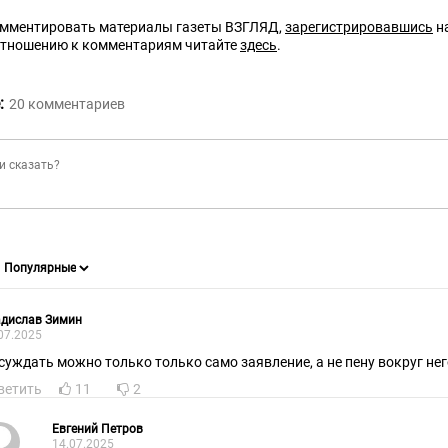
омментировать материалы газеты ВЗГЛЯД,
зарегистрировавшись
на
отношению к комментариям читайте
здесь
.
:
20
комментариев
адислав Зимин
07.2025
суждать можно только только само заявление, а не пену вокруг нег
ветить
11
2
Евгений Петров
14.07.2025