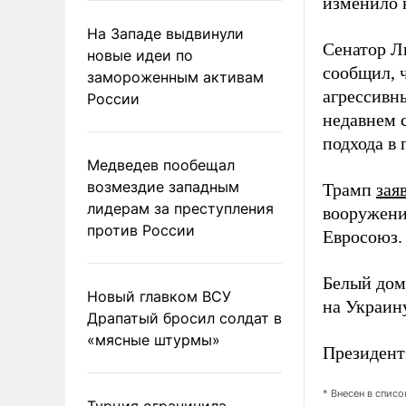
изменило 
На Западе выдвинули
Сенатор Л
новые идеи по
сообщил, ч
замороженным активам
агрессивн
России
недавнем 
подхода в 
Медведев пообещал
возмездие западным
Трамп
зая
лидерам за преступления
вооружение
против России
Евросоюз.
Белый до
Новый главком ВСУ
на Украину
Драпатый бросил солдат в
«мясные штурмы»
Президен
* Внесен в спис
Турция ограничила