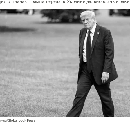
щил о планах Трампа передать Украине дальнобойные раке
nHua/Global Look Press