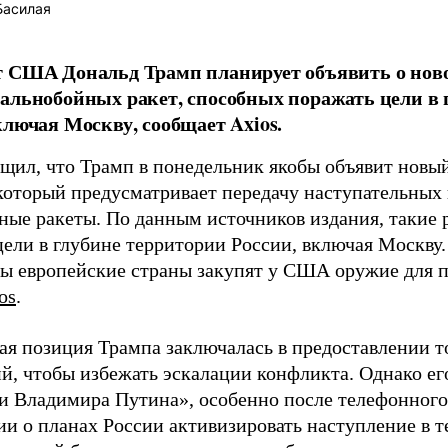
Басилая
 США Дональд Трамп планирует объявить о ново
альнобойных ракет, способных поражать цели в 
ключая Москву, сообщает Axios.
бщил, что Трамп в понедельник якобы объявит нов
который предусматривает передачу наступательных
ные ракеты. По данным источников издания, такие 
цели в глубине территории России, включая Москву.
ы европейские страны закупят у США оружие для п
os
.
я позиция Трампа заключалась в предоставлении т
й, чтобы избежать эскалации конфликта. Однако ег
и Владимира Путина», особенно после телефонного 
и о планах России активизировать наступление в т