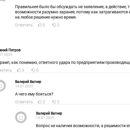
Правильнее было бы обсуждать не заявление, а действие, 
возможности разумно заранее, потому как затрагиваются
на любое решение нужно время.
Ответить
0
2
ений Петров
07.2025
Трамп, как понимаю, ответного удара по предприятиям производящи
ветить
3
0
Валерий Вагнер
14.07.2025
А чего ему бояться?
Ответить
2
2
Валерий Вагнер
14.07.2025
Вопрос не наличия возможности, а решимости е