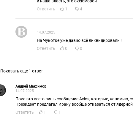
и наша власть, это оксюморон
Ответить
1
4
14.07.2025
На Чукотке уже давно всё ликвидировали !
Ответить
0
0
Показать еще 1 ответ
Андрей Максимов
14.07.2025
Пока это всего лишь сообщение Axios, которые, напомню, 
Президент предлагал Ирану вообще отказаться от ядерно
Ответить
1
1