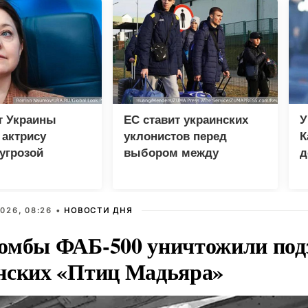
т Украины
ЕС ставит украинских
У
 актрису
уклонистов перед
К
угрозой
выбором между
д
льной
нищетой и фронтом
ости
026, 08:26 •
НОВОСТИ ДНЯ
омбы ФАБ-500 уничтожили под
нских «Птиц Мадьяра»