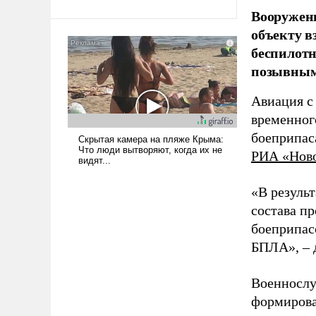
Вооружен
То, что несколько лет назад
было образом для
объекту в
псевдонаучной фантастики,
беспилотн
стало всерьез обсуждаемой
позывным
идеей.
Авиация с
временног
боеприпас
РИА «Нов
«В резуль
состава п
боеприпасо
БПЛА», – 
Военнослу
формирова