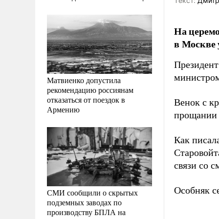
Tекст:
Дмитр
На церем
в Москве 
Президент
министром
Матвиенко допустила
рекомендацию россиянам
отказаться от поездок в
Венок с кр
Армению
прощании 
Как писал
Старовойт
связи со 
Особняк с
СМИ сообщили о скрытых
подземных заводах по
производству БПЛА на