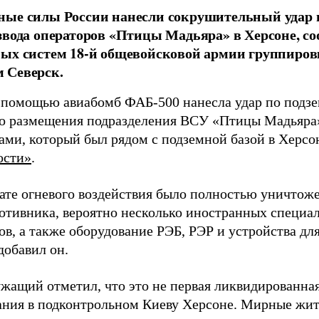
ные силы России нанесли сокрушительный удар 
звода операторов «Птицы Мадьяра» в Херсоне, с
ых систем 18-й общевойсковой армии группиров
 Северск.
 помощью авиабомб ФАБ-500 нанесла удар по подз
о размещения подразделения ВСУ «Птицы Мадьяра»
ами, который был рядом с подземной базой в Херсо
ости»
.
тате огневого воздействия было полностью уничтоже
ротивника, вероятно несколько иностранных специал
в, а также оборудование РЭБ, РЭР и устройства дл
добавил он.
жащий отметил, что это не первая ликвидированная
ния в подконтрольном Киеву Херсоне. Мирные жите