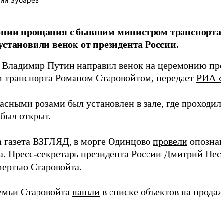
ий Зубарев
онии прощания с бывшим министром транспорта
установили венок от президента России.
 Владимир Путин направил венок на церемонию п
 транспорта Романом Старовойтом, передает
РИА 
асными розами был установлен в зале, где проходил
был открыт.
а газета ВЗГЛЯД, в морге Одинцово
провели
опознан
а. Пресс-секретарь президента России Дмитрий Пе
смертью Старовойта.
емьи Старовойта
нашли
в списке объектов на прода