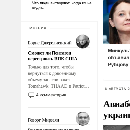
МНЕНИЯ
Борис Джерелиевский
Минкуль
Сможет ли Пентагон
объявил
перестроить ВПК США
Рубцову 
Только для того, чтобы
национа
вернуться к довоенному
безопасн
объему запасов ракет
Tomahawk, THAAD и Patriot
6 АВГУСТА 2
США потребуется более трех
4 комментария
лет. Даже небольшая война с
Авиаб
Ираном опустошила
украи
американские арсеналы.
Сложившаяся ситуация
Геворг Мирзаян
означает многолетний период
Россия ничего не должна