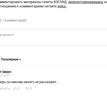
омментировать материалы газеты ВЗГЛЯД,
зарегистрировавшись
на
отношению к комментариям читайте
здесь
.
:
1
комментарий
ег Шарун
07.2025
перь он никому ничего не расскажет...
ветить
0
0