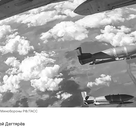
 Минобороны РФ/ТАСС
ей Дегтярёв