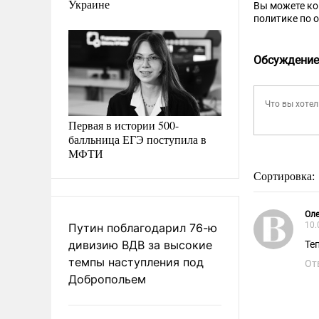
Украине
Вы можете к
политике по 
Обсуждение
Первая в истории 500-
балльница ЕГЭ поступила в
МФТИ
Сортировка:
Ол
10.
Путин поблагодарил 76-ю
дивизию ВДВ за высокие
Те
темпы наступления под
От
Добропольем