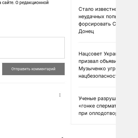
 сайте. О редакционной
Стало известно о
неудачных попытках ВС
форсировать Северски
Донец
Нацсовет Украины по Т
призвал объявить
Музыченко угрозой
нацбезопасности
Ученые разрушили миф
«гонке сперматозоидов
при оплодотворении