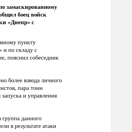
по замаскированному
ообщил боец войск
ки «Днепр» с
емному пункту
 и по складу с
не, пояснил собеседник
но более взвода личного
истов, пара тонн
я запуска и управления
 группа данного
ли в результате атаки