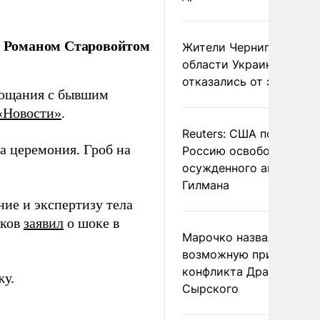
 Романом Старовойтом
Жители Черниговской
области Украины массо
отказались от эвакуац
рощания с бывшим
«Новости»
.
Reuters: США попросил
а церемония. Гроб на
Россию освободить
осужденного американ
Гилмана
ие и экспертизу тела
сков
заявил
о шоке в
Марочко назвал
возможную причину
конфликта Драпатого и
жу.
Сырского