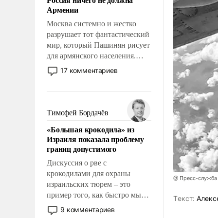
уязвимости США, например,
Армении
перед Китаем.
Москва системно и жестко
разрушает тот фантастический
мир, который Пашинян рисует
для армянского населения.
Мир, где политические
17 комментариев
прожекты будут безусловно
оплачиваться за счет
российских
налогоплательщиков и где
Тимофей Бордачёв
Еревану за свои поступки не
«Большая крокодила» из
нужно отвечать.
Израиля показала проблему
границ допустимого
Дискуссия о рве с
крокодилами для охраны
@ Пресс-служба
израильских тюрем – это
пример того, как быстро мы
Tекст:
Алекс
двигаемся по пути
9 комментариев
революционных изменений.