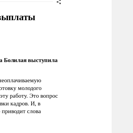
 выплаты
ла Болилая выступила
 неоплачиваемую
готовку молодого
ту работу. Это вопрос
ки кадров. И, в
– приводит слова