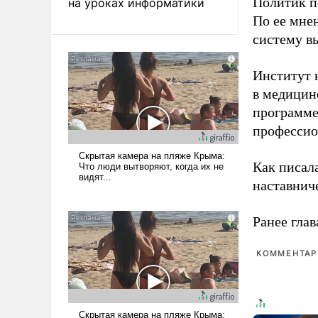
Политик п
на уроках информатики
По ее мне
систему в
Институт 
в медицине
программе
профессио
Как писал
наставнич
Ранее глав
КОММЕНТАРИ