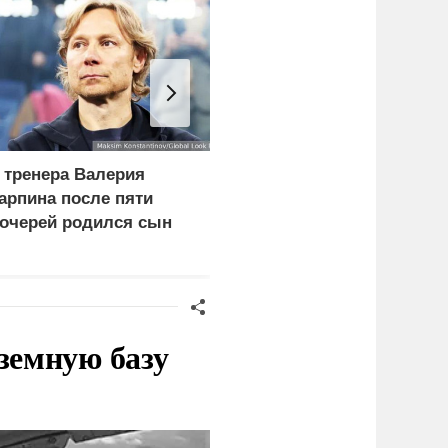
 тренера Валерия
Поляки кулаками
арпина после пяти
выгоняют из своей
очерей родился сын
страны украинцев
земную базу