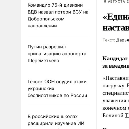
6 АВГУСТА 2
Командир 76-й дивизии
ВДВ назвал потери ВСУ на
«Един
Добропольском
наста
направлении
Tекст:
Дарья
Путин разрешил
приватизацию аэропорта
Кандидат 
Шереметьево
за введен
«Наставни
Генсек ООН осудил атаки
нагрузку. 
украинских
специалис
беспилотников по России
уважения к
конечном с
Болилой
Т
В российских школах
расширили изучение ИИ