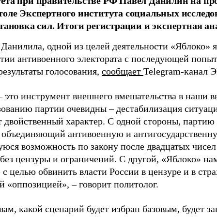
тета при правительстве РФ Павел Данилин на п
толе Экспертного института социальных исслед
становка сил. Итоги регистрации и экспертная ан
 Данилила, одной из целей деятельности «Яблоко» 
ртии антивоенного электората с последующей попыт
результаты голосования,
сообщает
Telegram-канал 
– это инструмент внешнего вмешательства в наши в
зованию партии очевидны – дестабилизация ситуаци
т двойственный характер. С одной стороны, партию
, объединяющий антивоенную и антигосударственну
юся возможность по закону после двадцатых чисел
 без цензуры и ограничений. С другой, «Яблоко» н
 с целью обвинить власти России в цензуре и в стра
й «оппозицией», – говорит политолог.
вам, какой сценарий будет избран базовым, будет за