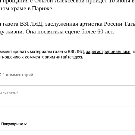
 прощания с Ольгой Алексеевой пройдет 10 июня в
ном храме в Париже.
а газета ВЗГЛЯД, заслуженная артистка России Тат
оду жизни. Она
посвятила
сцене более 60 лет.
омментировать материалы газеты ВЗГЛЯД,
зарегистрировавшись
на
отношению к комментариям читайте
здесь
.
:
1
комментарий