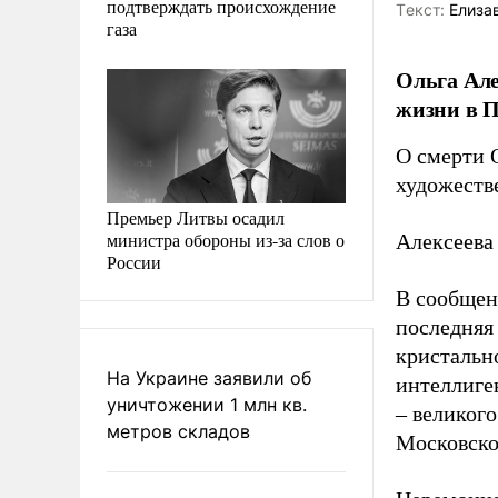
подтверждать происхождение
Tекст:
Елиза
газа
Ольга Але
жизни в П
О смерти 
художеств
Премьер Литвы осадил
министра обороны из-за слов о
Алексеева
России
В сообщен
последняя 
кристальн
На Украине заявили об
интеллиге
уничтожении 1 млн кв.
– великого
метров складов
Московско