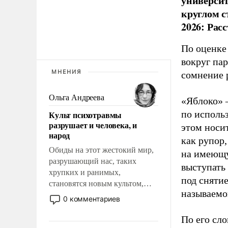
универси
круглом с
2026: Рас
По оценке
вокруг па
МНЕНИЯ
сомнение 
Ольга Андреева
«Яблоко» 
по исполь
Культ психотравмы
разрушает и человека, и
этом носи
народ
как рупор
Обиды на этот жестокий мир,
на имеющу
разрушающий нас, таких
выступать
хрупких и ранимых,
под снятие
становятся новым культом,
называемо
постепенно вытесняя и
0 комментариев
отменяя традиционное
требование к человеку – быть
По его сло