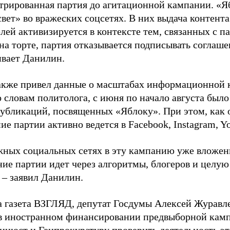
стрированная партия до агитационной кампании. «Я
свет» во вражеских соцсетях. В них выдача контент
лей активизируется в контексте тем, связанных с па
на торте, партия отказывается подписывать соглаше
ивает Данилин.
акже привел данные о масштабах информационной 
о словам политолога, с июня по начало августа был
 публикаций, посвященных «Яблоку». При этом, как
е партии активно ведется в Facebook, Instagram, Y
жных социальных сетях в эту кампанию уже вложе
ие партии идет через алгоритмы, блогеров и целу
 – заявил Данилин.
а газета ВЗГЛЯД, депутат Госдумы Алексей Журавл
в иностранном финансировании предвыборной кам