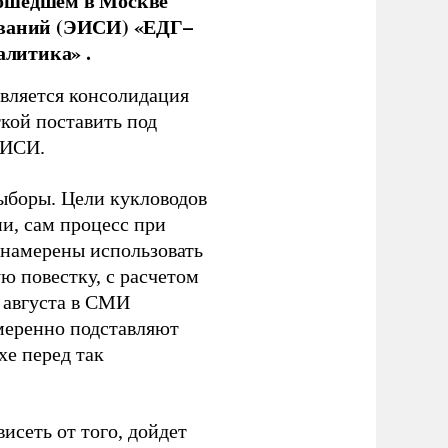
рошедшем в Москве
ований (ЭИСИ) «ЕДГ–
алитика» .
является консолидация
кой поставить под
ЭИСИ.
ыборы. Цели кукловодов
и, сам процесс при
 намерены использовать
ю повестку, с расчетом
 августа в СМИ
амеренно подставляют
хе перед так
висеть от того, дойдет