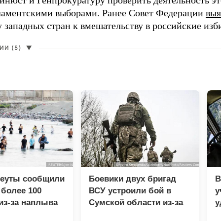
нюст и Генпрокуратуру проверить деятельность э
ламентскими выборами. Ранее Совет Федерации
выя
у западных стран к вмешательству в российские изб
И (5)
▼
Сеуты сообщили
Боевики двух бригад
В
 более 100
ВСУ устроили бой в
у
из-за наплыва
Сумской области из-за
у
ов
дезертирства
м