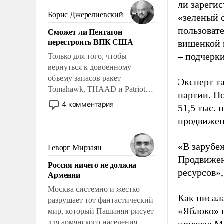
мужественным и твердым под
ли зареги
ударами судьбы, брать на себя
Борис Джерелиевский
«зеленый 
ответственность, помогать
пользовате
Сможет ли Пентагон
слабым, идти вперед и
перестроить ВПК США
вишенкой 
адаптироваться.
– подчерк
Только для того, чтобы
вернуться к довоенному
объему запасов ракет
Эксперт т
Tomahawk, THAAD и Patriot
партии. П
США потребуется более трех
4 комментария
51,5 тыс.
лет. Даже небольшая война с
продвижени
Ираном опустошила
американские арсеналы.
Сложившаяся ситуация
«В зарубе
Геворг Мирзаян
означает многолетний период
Продвижен
Россия ничего не должна
уязвимости США, например,
ресурсов»,
Армении
перед Китаем.
Москва системно и жестко
Как писал
разрушает тот фантастический
«Яблоко» 
мир, который Пашинян рисует
для армянского населения.