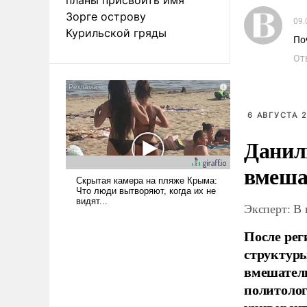
Зорге острову
09.
Курильской гряды
По
От
6 АВГУСТА 2
Данил
вмеша
Эксперт: В
После рег
структуры
вмешатель
политолог