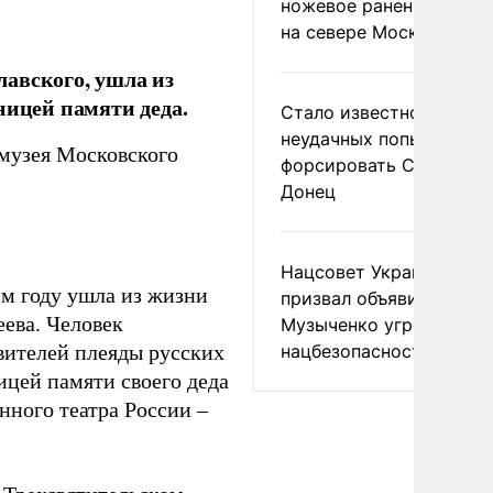
ножевое ранение в дра
на севере Москвы
авского, ушла из
ницей памяти деда.
Стало известно о
неудачных попытках ВС
музея Московского
форсировать Северски
Донец
Нацсовет Украины по Т
м году ушла из жизни
призвал объявить
еева. Человек
Музыченко угрозой
нацбезопасности
вителей плеяды русских
ицей памяти своего деда
нного театра России –