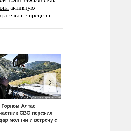
той политической силы
вил
активную
ирательные процессы.
 Горном Алтае
Ребенок и женщина
частник СВО пережил
погибли из-за циклона
дар молнии и встречу с
со шквалистым ветром
едведем
в Смоленске