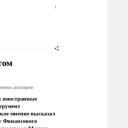
том
лионы долларов
х иностранные
струмент
кое мнение высказал
нт Финансового