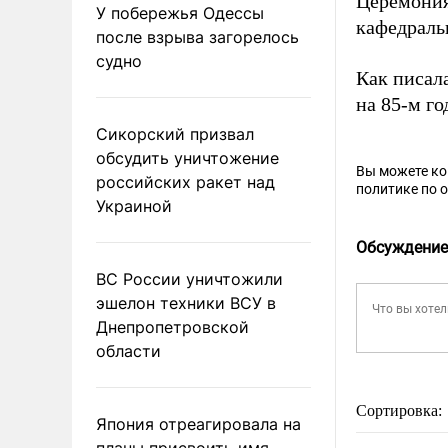
Церемония
У побережья Одессы
кафедраль
после взрыва загорелось
судно
Как писал
на 85-м г
Сикорский призвал
обсудить уничтожение
Вы можете к
российских ракет над
политике по 
Украиной
Обсуждение
ВС России уничтожили
эшелон техники ВСУ в
Днепропетровской
области
Сортировка:
Япония отреагировала на
планы присвоить имя