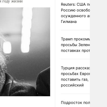
м году жизни
Reuters: США попросил
Россию освободить
осужденного американ
Гилмана
Трамп прокомментиров
просьбы Зеленского о
поставках противораке
Турция рассказала о
просьбах Европы
поставить газ, но не
российский
Подросток получил