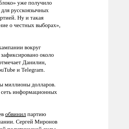
блоко» уже получило
а для русскоязычных
ртией. Ну и такая
ние о честных выборах»,
кампании вокруг
о зафиксировано около
 отмечает Данилин,
ouTube и Telegram.
ны миллионы долларов.
ю сеть информационных
ев
обвинил
партию
пании. Сергей Миронов