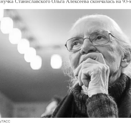
нучка Станиславского Ольга Алексеева скончалась на 93-
в/ТАСС