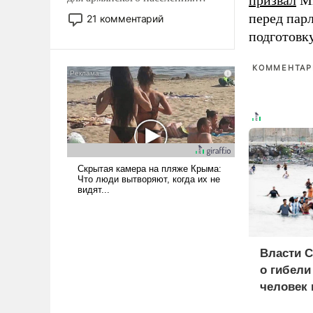
призвал
Ми
Мир, где политические
перед пар
21 комментарий
прожекты будут безусловно
подготовк
оплачиваться за счет
российских
КОММЕНТАРИ
налогоплательщиков и где
Еревану за свои поступки не
нужно отвечать.
Власти 
о гибели
человек 
мигрант