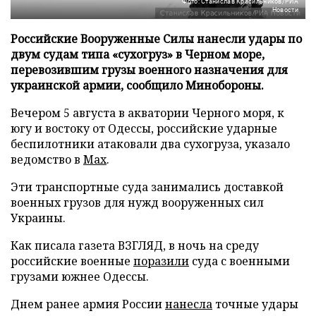
Фото: Станислав Красильников/РИА
Новости
Российские Вооруженные Силы нанесли удары по
двум судам типа «сухогруз» в Черном море,
перевозившим грузы военного назначения для
украинской армии, сообщило Минобороны.
Вечером 5 августа в акватории Черного моря, к
югу и востоку от Одессы, российские ударные
беспилотники атаковали два сухогруза, указало
ведомство в
Max
.
Эти транспортные суда занимались доставкой
военных грузов для нужд вооруженных сил
Украины.
Как писала газета ВЗГЛЯД, в ночь на среду
российские военные
поразили
суда с военными
грузами южнее Одессы.
Днем ранее армия России
нанесла
точные удары